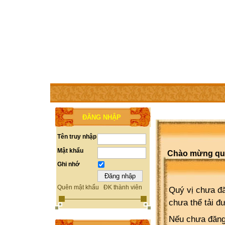
TRANG CHỦ
THÀNH VIÊN
TRỢ GIÚP
WEBSITE 
ĐĂNG NHẬP
Tên truy nhập
Mật khẩu
Chào mừng quý 
Ghi nhớ
Quên mật khẩu
ĐK thành viên
Quý vị chưa đă
chưa thể tải đ
Nếu chưa đăng