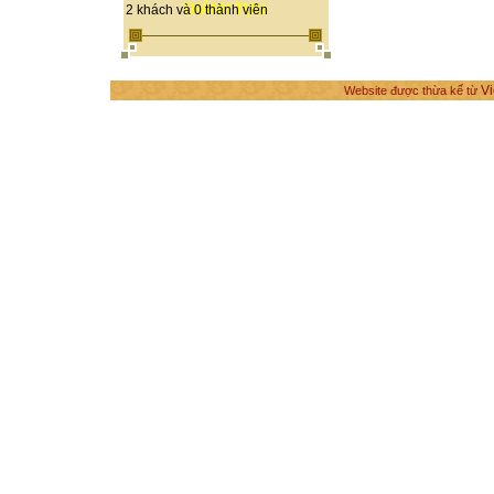
THÀNH TỰU
2 khách và 0 thành viên
Vi
Website được thừa kế từ