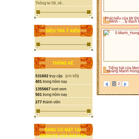
Thông tư 58, sẽ...
Phát biểu của Mr Đi
Minh - ... ty Bạch
ĐIỀU TRA Ý KIẾN
THỐNG KÊ
Tiếng hát của Me
Hoàng Mạnh Hùng
531602
truy cập (
chi tiết
)
401
trong hôm nay
1
2
1355667
lượt xem
501
trong hôm nay
277
thành viên
ĐANG CÓ MẶT TẠI
WEBSITE CỦA NGUYỄN