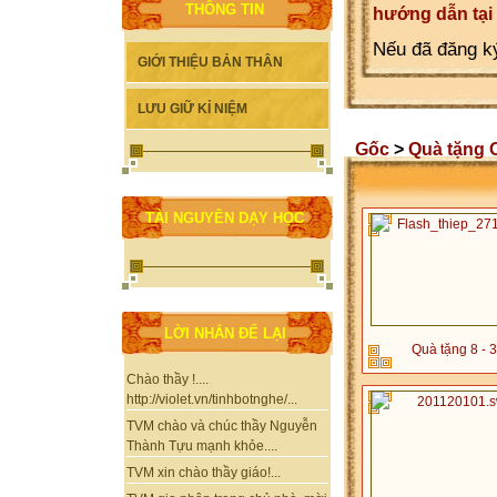
THÔNG TIN
hướng dẫn tại
Nếu đã đăng ký
GIỚI THIỆU BẢN THÂN
LƯU GIỮ KỈ NIỆM
Gốc
>
Quà tặng O
TÀI NGUYÊN DẠY HỌC
LỜI NHẮN ĐỂ LẠI
Quà tặng 8 - 3
Chào thầy !....
http://violet.vn/tinhbotnghe/...
TVM chào và chúc thầy Nguyễn
Thành Tựu mạnh khỏe....
TVM xin chào thầy giáo!...