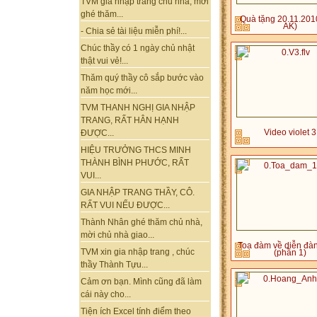
TVM gia nhập trang chủ nhà, mời
ghé thăm...
Quà tặng 20.11.201
AK)
- Chia sẻ tài liệu miễn phí!...
Chúc thầy có 1 ngày chủ nhật
thật vui vẻ!...
Thăm quý thầy cô sắp bước vào
năm học mới...
TVM THANH NGHỊ GIA NHẬP
TRANG, RẤT HÂN HẠNH
Video violet 3
ĐƯỢC...
HIỆU TRƯỞNG THCS MINH
THÀNH BÌNH PHƯỚC, RẤT
VUI...
GIA NHẬP TRANG THẦY, CÔ.
RẤT VUI NẾU ĐƯỢC...
Thành Nhân ghé thăm chủ nhà,
mời chủ nhà giao...
Toạ đàm về diễn đàn
TVM xin gia nhập trang , chúc
(phần 1)
thầy Thành Tựu...
Cảm ơn bạn. Mình cũng đã làm
cái này cho...
Tiện ích Excel tính điểm theo