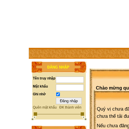
TRANG CHỦ
THÀNH VIÊN
TRỢ GIÚP
WEBSITE 
ĐĂNG NHẬP
Tên truy nhập
Mật khẩu
Chào mừng quý 
Ghi nhớ
Quên mật khẩu
ĐK thành viên
Quý vị chưa đă
chưa thể tải đ
Nếu chưa đăng