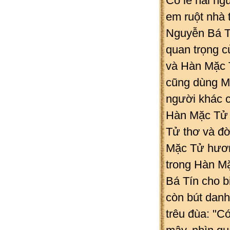
Có lẽ hai ng
em ruột nhà 
Nguyễn Bá T
quan trọng c
và Hàn Mặc T
cũng dùng M
người khác c
Hàn Mặc Tử 
Tử thơ và đờ
Mặc Tử hươn
trong Hàn M
Bá Tín cho b
còn bút danh
trêu đùa: "C