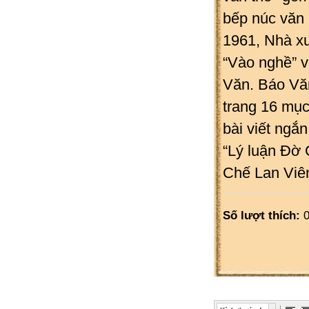
bếp núc văn
1961, Nhà xu
“Vào nghề” v
Văn. Báo Văn
trang 16 mục
bài viết ngắ
“Lý luận Đờ 
Chế Lan Viên
Số lượt thích:
0