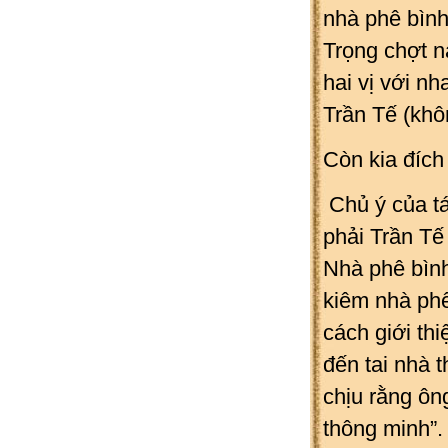
nhà phê bìn
Trọng chợt n
hai vị với n
Trần Tế (kh
Còn kia đíc
Chủ ý của tá
phải Trần Tế
Nhà phê bìn
kiêm nhà ph
cách giới thi
đến tai nhà 
chịu rằng ôn
thông minh”. 