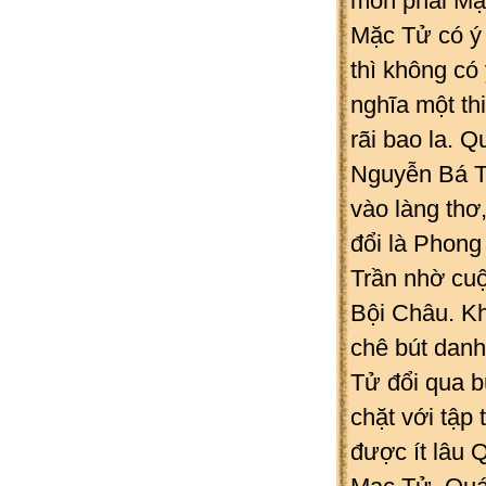
môn phái Mặ
Mặc Tử có ý
thì không có
nghĩa một th
rãi bao la. 
Nguyễn Bá Tí
vào làng thơ
đổi là Phong
Trần nhờ cuộ
Bội Châu. K
chê bút danh
Tử đổi qua b
chặt với tập
được ít lâu 