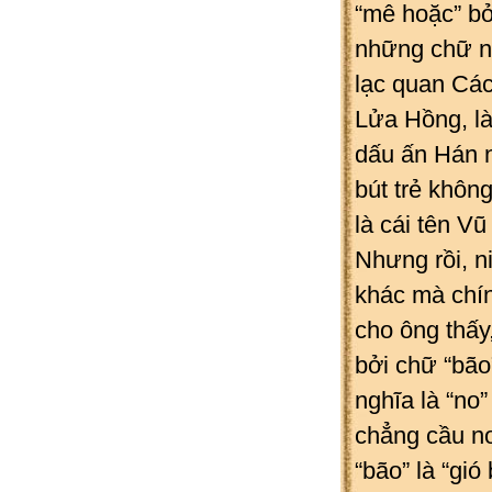
“mê hoặc” bở
những chữ nô
lạc quan Các
Lửa Hồng, là
dấu ấn Hán 
bút trẻ khôn
là cái tên Vũ
Nhưng rồi, n
khác mà chín
cho ông thấy
bởi chữ “bão
nghĩa là “no”
chẳng cầu no
“bão” là “gió