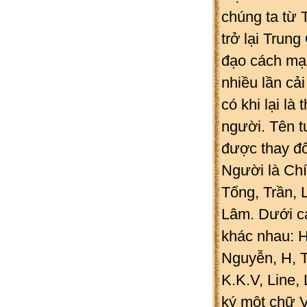
chúng ta từ 
trở lại Trun
đạo cách mạ
nhiều lần cải 
có khi lại l
người. Tên t
được thay đổ
Người là Chí
Tống, Trần, 
Lâm. Dưới cá
khác nhau: H
Nguyễn, H, T
K.K.V, Line,
ký một chữ V