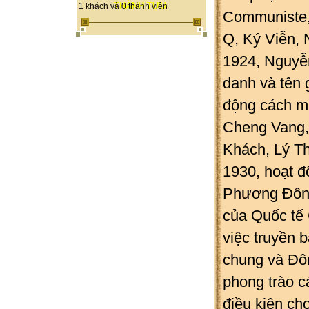
THÀNH TỰU
1 khách và 0 thành viên
Communiste, 
Q, Ký Viễn, 
1924, Nguyễ
danh và tên g
động cách m
Cheng Vang,
Khách, Lý T
1930, hoạt đ
Phương Đôn
của Quốc tế
việc truyền 
chung và Đôn
phong trào c
điều kiện ch