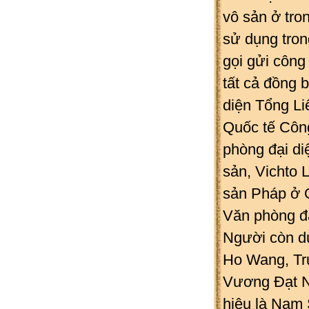
vô sản ở tr
sử dụng trong
gọi gửi công
tất cả đồng 
diện Tổng Li
Quốc tế Côn
phòng đại d
sản, Vichto
sản Pháp ở 
Văn phòng đạ
Người còn dù
Ho Wang, T
Vương Đạt Nh
hiệu là Nam 