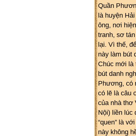
Quần Phương
là huyện Hải
ông, nơi hiệ
tranh, sơ tán
lại. Vì thế, 
này làm bút
Chúc mới là
bút danh ng
Phương, có 
có lẽ là câu
của nhà thơ
Nội) liền lúc
“quen” là vớ
này không hề