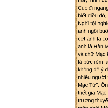
mây, nhìn qu
Cúc đi ngang
biết điều đó,
Nghĩ tội ngh
anh ngồi buồ
cợt anh là c
anh là Hàn M
và chữ Mạc 
là bức rèm l
không để ý đ
nhiều người 
Mạc Tử". Ông
triết gia Mặc
trương thuyế