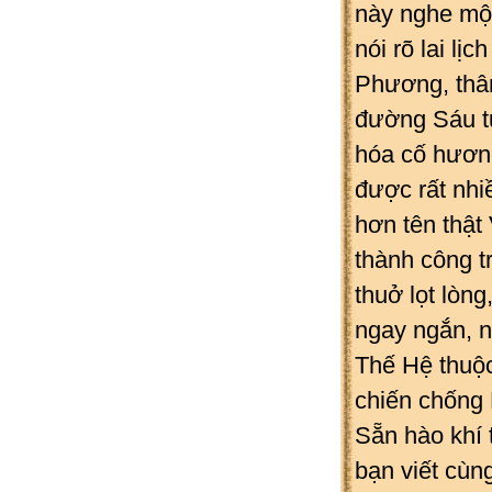
này nghe một
nói rõ lai lị
Phương, thân
đường Sáu tu
hóa cố hương
được rất nhi
hơn tên thật
thành công t
thuở lọt lòng
ngay ngắn, n
Thế Hệ thuộc
chiến chống 
Sẵn hào khí 
bạn viết cùn