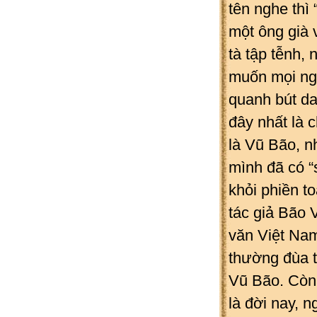
tên nghe thì 
một ông già 
tà tập tễnh, 
muốn mọi ngư
quanh bút d
đây nhất là 
là Vũ Bão, n
mình đã có “
khỏi phiền t
tác giả Bão 
văn Việt Na
thường đùa t
Vũ Bão. Còn 
là đời nay, n