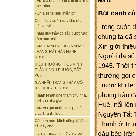
Mô tả:
TVM gia nhập trang chủ nhà, mời
ghé thăm...
Bút danh c
- Chia sẻ tài liệu miễn phí!...
Chúc thầy có 1 ngày chủ nhật
Trong cuộc 
thật vui vẻ!...
Thăm quý thầy cô sắp bước vào
chúng ta đã 
năm học mới...
Xin giới thiệ
TVM THANH NGHỊ GIA NHẬP
TRANG, RẤT HÂN HẠNH
Người đã sử
ĐƯỢC...
1945. Thời t
HIỆU TRƯỞNG THCS MINH
THÀNH BÌNH PHƯỚC, RẤT
thường gọi 
VUI...
GIA NHẬP TRANG THẦY, CÔ.
Trước khi lê
RẤT VUI NẾU ĐƯỢC...
phong trào đ
Thành Nhân ghé thăm chủ nhà,
mời chủ nhà giao...
Huế, nổi lên
TVM xin gia nhập trang , chúc
Nguyễn Tất T
thầy Thành Tựu...
Cảm ơn bạn. Mình cũng đã làm
Thành ở Trư
cái này cho...
đầu bếp trên
Tiện ích Excel tính điểm theo