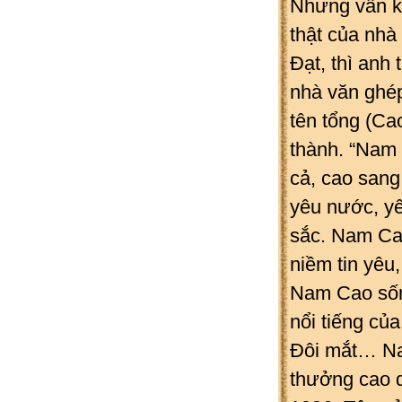
Nhưng vẫn kh
thật của nhà
Đạt, thì anh 
nhà văn ghé
tên tổng (Ca
thành. “Nam 
cả, cao san
yêu nước, y
sắc. Nam Cao
niềm tin yêu
Nam Cao sốn
nổi tiếng củ
Đôi mắt… Na
thưởng cao 