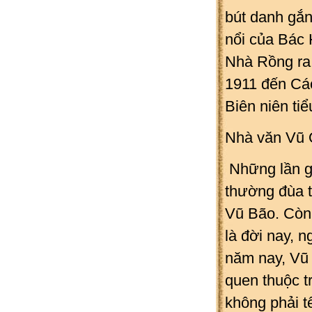
bút danh gắn
nổi của Bác 
Nhà Rồng ra
1911 đến Cá
Biên niên ti
Nhà văn Vũ
Những lần g
thường đùa t
Vũ Bão. Còn 
là đời nay, 
năm nay, Vũ 
quen thuộc t
không phải t