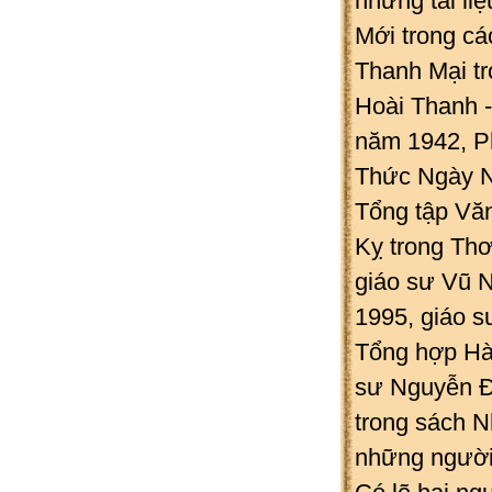
những tài l
Mới trong cá
Thanh Mại tr
Hoài Thanh -
năm 1942, P
Thức Ngày N
Tổng tập Văn
Kỵ trong Thơ
giáo sư Vũ N
1995, giáo s
Tổng hợp Hà 
sư Nguyễn Đ
trong sách N
những người