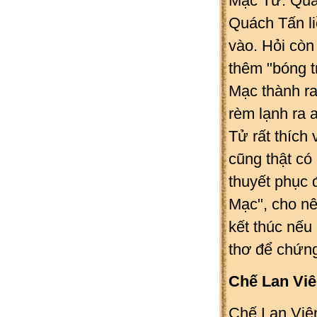
Mạc Tử. Quác
Quách Tấn li
vào. Hỏi còn
thêm "bóng t
Mạc thành ra
rèm lạnh ra 
Tử rất thích 
cũng thật c
thuyết phục 
Mạc", cho nê
kết thúc nếu
thơ để chứng
Chế Lan Viê
Chế Lan Viên