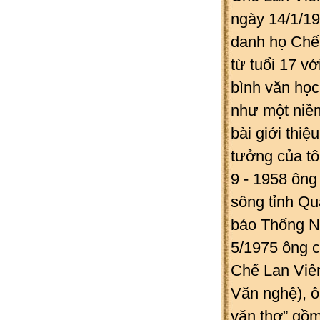
ngày 14/1/19
danh họ Chế,
từ tuổi 17 vớ
bình văn học
như một niềm
bài giới thi
tưởng của tô
9 - 1958 ông
sông tỉnh Qu
báo Thống Nh
5/1975 ông c
Chế Lan Viên
Văn nghệ), ô
văn thơ” gồm