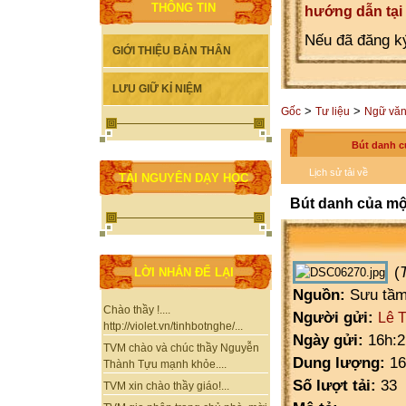
THÔNG TIN
hướng dẫn tại
Nếu đã đăng ký
GIỚI THIỆU BẢN THÂN
LƯU GIỮ KỈ NIỆM
>
>
Gốc
Tư liệu
Ngữ vă
Bút danh c
Lịch sử tải về
TÀI NGUYÊN DẠY HỌC
Bút danh của một
(
LỜI NHẮN ĐỂ LẠI
Nguồn:
Sưu tầ
Chào thầy !....
Người gửi:
Lê 
http://violet.vn/tinhbotnghe/...
Ngày gửi:
16h:2
TVM chào và chúc thầy Nguyễn
Dung lượng:
16
Thành Tựu mạnh khỏe....
Số lượt tải:
33
TVM xin chào thầy giáo!...