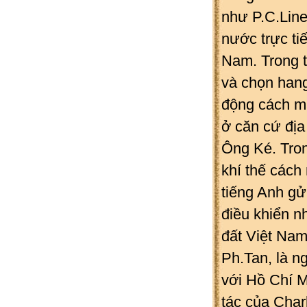
như P.C.Line
nước trực ti
Nam. Trong t
và chọn han
động cách m
ở căn cứ địa
Ông Ké. Tro
khí thế cách
tiếng Anh gử
điều khiển n
đất Việt Nam
Ph.Tan, là 
với Hồ Chí M
tác của Char