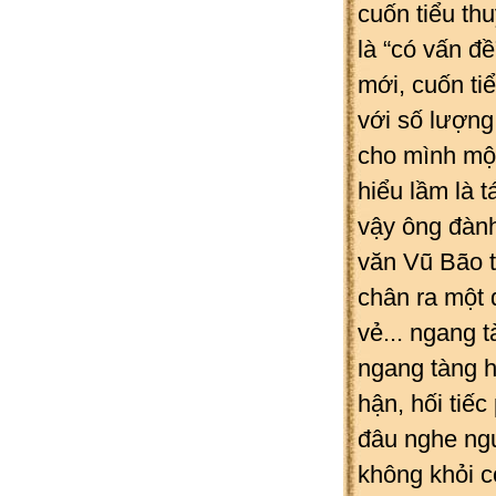
cuốn tiểu th
là “có vấn đề
mới, cuốn ti
với số lượng
cho mình một
hiểu lầm là t
vậy ông đành
văn Vũ Bão 
chân ra một 
vẻ... ngang t
ngang tàng h
hận, hối tiếc
đâu nghe ngư
không khỏi c