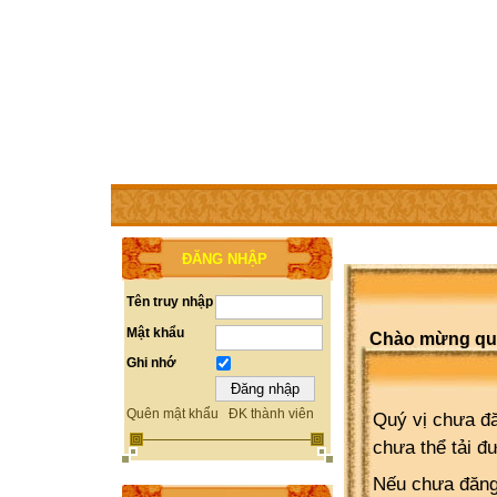
TRANG CHỦ
THÀNH VIÊN
TRỢ GIÚP
WEBSITE 
ĐĂNG NHẬP
Tên truy nhập
Mật khẩu
Chào mừng quý 
Ghi nhớ
Quên mật khẩu
ĐK thành viên
Quý vị chưa đă
chưa thể tải đ
Nếu chưa đăng