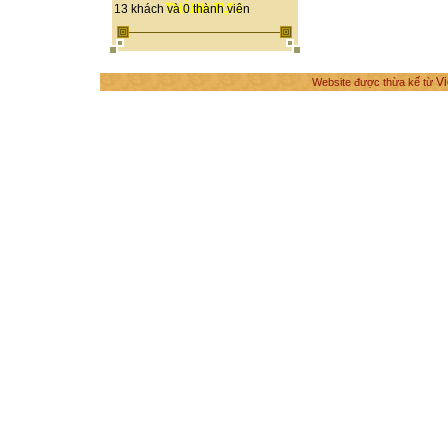
THÀNH TỰU
13 khách và 0 thành viên
Vi
Website được thừa kế từ