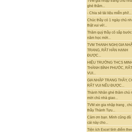
TVM gia nhập trang chủ nhà
ghé thăm...
- Chia sẻ tài liệu miễn phí!...
Chúc thầy có 1 ngày chủ nh
thật vui vẻ!...
Thăm quý thầy cô sắp bước
năm học mới...
TVM THANH NGHỊ GIA NH
TRANG, RẤT HÂN HẠNH
ĐƯỢC...
HIỆU TRƯỞNG THCS MIN
THÀNH BÌNH PHƯỚC, RẤ
VUI...
GIA NHẬP TRANG THẦY, C
RẤT VUI NẾU ĐƯỢC...
Thành Nhân ghé thăm chủ 
mời chủ nhà giao...
TVM xin gia nhập trang , ch
thầy Thành Tựu...
Cảm ơn bạn. Mình cũng đã
cái này cho...
Tiện ích Excel tính điểm the