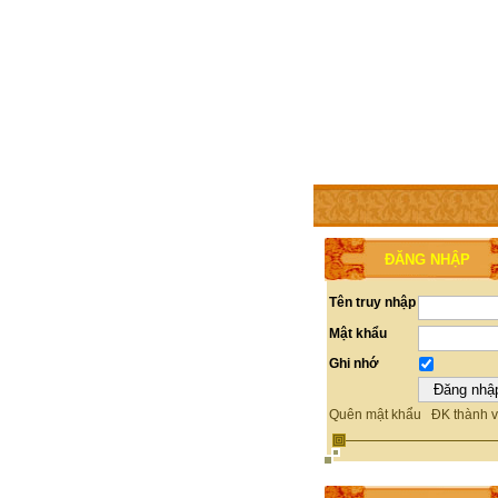
TRANG CHỦ
THÀNH V
ĐĂNG NHẬP
Tên truy nhập
Mật khẩu
Ghi nhớ
Quên mật khẩu
ĐK thành v