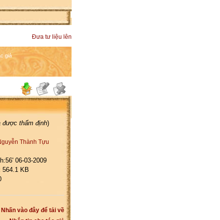
Đưa tư liệu lên
c giả
a được thẩm định
)
Nguyễn Thành Tựu
h:56' 06-03-2009
:
564.1 KB
0
Nhấn vào đây để tải về