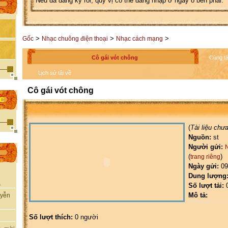
Nếu đã đăng ký rồi, quý vị có thể đăng nhập ở ngay ô bên phải.
>
>
>
Gốc
Nhạc chuông điện thoại
Nhạc cách mạng
Cô gái vót chông
Cùng tá
Lịch sử tải về
Cô gái vót chông
ỌC
(
Tài liệu chư
Nguồn:
st
Người gửi:
(
)
trang riêng
Ngày gửi:
09
Dung lượng
.
Số lượt tải:
Mô tả:
uyễn
Số lượt thích:
0 người