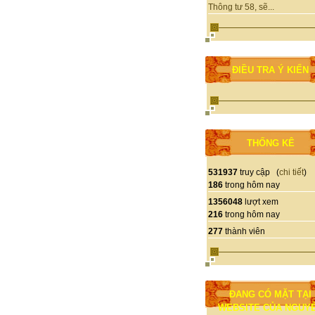
Thông tư 58, sẽ...
ĐIỀU TRA Ý KIẾN
THỐNG KÊ
531937
truy cập (
chi tiết
)
186
trong hôm nay
1356048
lượt xem
216
trong hôm nay
277
thành viên
ĐANG CÓ MẶT TẠI
WEBSITE CỦA NGUY