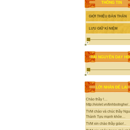
THÔNG TIN
GIỚI THIỆU BẢN THÂN
LƯU GIỮ KỈ NIỆM
TÀI NGUYÊN DẠY H
LỜI NHẮN ĐỂ LẠI
Chào thầy !....
http://violet.vn/tinhbotnghe/..
TVM chào và chúc thầy Ng
Thành Tựu mạnh khỏe....
TVM xin chào thầy giáo!...