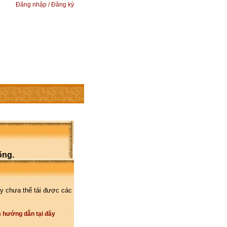
Đăng nhập / Đăng ký
ống.
y chưa thể tải được các
 hướng dẫn tại đây