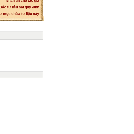
Nhắn tin cho tác giả
Báo tư liệu sai quy định
ư mục chứa tư liệu này