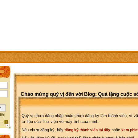
IÊN
TRỢ GIÚP
WEBSITE CỦA CÁC THÀNH VIÊN
Chào mừng quý vị đến với Blog: Quà tặng cuộc s
iên
Quý vị chưa đăng nhập hoặc chưa đăng ký làm thành viên, vì vậ
tư liệu của Thư viện về máy tính của mình.
Nếu chưa đăng ký, hãy
hoặc
đăng ký thành viên tại đây
xem phim