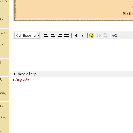
, mời
Mở th
ật
 vào
Kích thước font
ẬP
H
T
Đường dẫn
:
p
Gửi ý kiến
Ô.
nhà,
úc
 làm
o