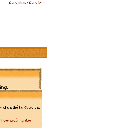
Đăng nhập / Đăng ký
ống.
y chưa thể tải được các
 hướng dẫn tại đây