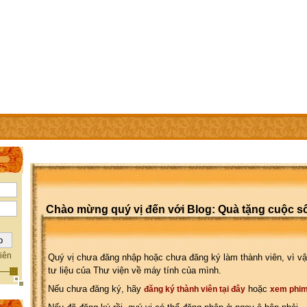
IÊN
TRỢ GIÚP
WEBSITE CỦA CÁC THÀNH VIÊN
Chào mừng quý vị đến với Blog: Quà tặng cuộc s
iên
Quý vị chưa đăng nhập hoặc chưa đăng ký làm thành viên, vì vậ
tư liệu của Thư viện về máy tính của mình.
Nếu chưa đăng ký, hãy
hoặc
đăng ký thành viên tại đây
xem phim