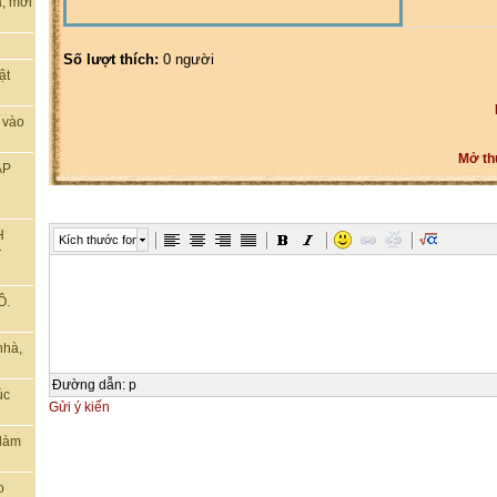
, mời
Số lượt thích:
0 người
ật
 vào
Mở th
ẬP
H
Kích thước font
T
Ô.
nhà,
Đường dẫn
:
p
úc
Gửi ý kiến
 làm
o