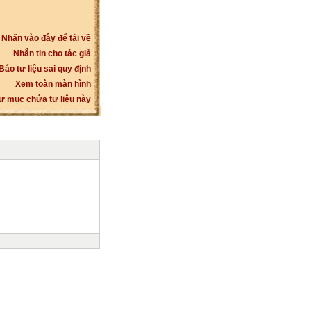
Nhấn vào đây để tải về
Nhắn tin cho tác giả
Báo tư liệu sai quy định
Xem toàn màn hình
ư mục chứa tư liệu này