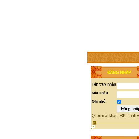
TRANG CHỦ
THÀNH V
ĐĂNG NHẬP
Tên truy nhập
Mật khẩu
Ghi nhớ
Quên mật khẩu
ĐK thành v