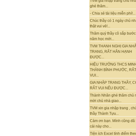
TVM gia nhập trang chủ nhà
ghé thăm...
- Chia sẻ tài liệu miễn phí!...
Chúc thầy có 1 ngày chủ nh
thật vui vẻ!...
Thăm quý thầy cô sắp bước
năm học mới...
TVM THANH NGHỊ GIA NH
TRANG, RẤT HÂN HẠNH
ĐƯỢC...
HIỆU TRƯỞNG THCS MIN
THÀNH BÌNH PHƯỚC, RẤ
VUI...
GIA NHẬP TRANG THẦY, C
RẤT VUI NẾU ĐƯỢC...
Thành Nhân ghé thăm chủ 
mời chủ nhà giao...
TVM xin gia nhập trang , ch
thầy Thành Tựu...
Cảm ơn bạn. Mình cũng đã
cái này cho...
Tiện ích Excel tính điểm the