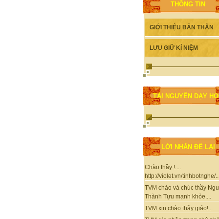
THÔNG TIN
GIỚI THIỆU BẢN THÂN
LƯU GIỮ KỈ NIỆM
TÀI NGUYÊN DẠY H
LỜI NHẮN ĐỂ LẠI
Chào thầy !....
http://violet.vn/tinhbotnghe/..
TVM chào và chúc thầy Ng
Thành Tựu mạnh khỏe....
TVM xin chào thầy giáo!...