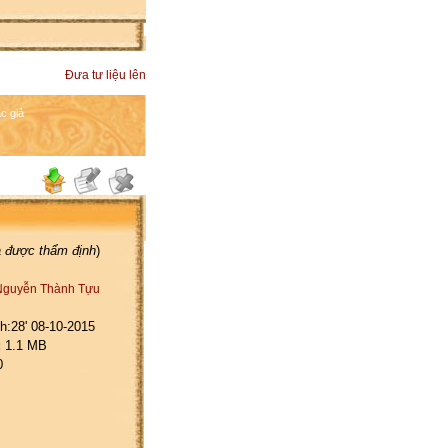
Đưa tư liệu lên
c giả
a được thẩm định
)
Nguyễn Thành Tựu
h:28' 08-10-2015
:
1.1 MB
0