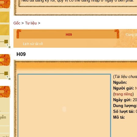
Nếu đã đăng ký rồi, quý vị có thể đăng nhập ở ngay ô bên phải.
>
>
Gốc
Tư liệu
H09
Cùng tá
Lịch sử tải về
H09
ỌC
(
Tài liệu chư
Nguồn:
Người gửi:
(
)
trang riêng
Ngày gửi:
20
Dung lượng
.
Số lượt tải:
Mô tả:
uyễn