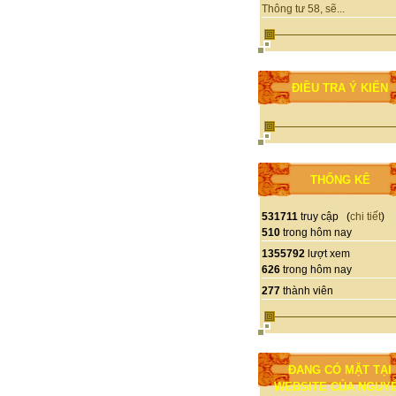
Thông tư 58, sẽ...
ĐIỀU TRA Ý KIẾN
THỐNG KÊ
531711
truy cập (
chi tiết
)
510
trong hôm nay
1355792
lượt xem
626
trong hôm nay
277
thành viên
ĐANG CÓ MẶT TẠI
WEBSITE CỦA NGUY