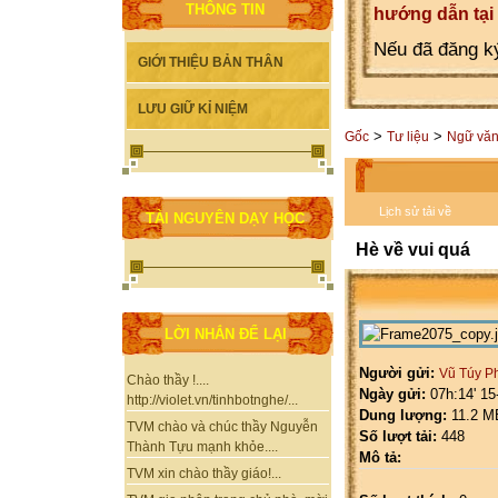
THÔNG TIN
hướng dẫn tại
Nếu đã đăng ký
GIỚI THIỆU BẢN THÂN
LƯU GIỮ KỈ NIỆM
>
>
Gốc
Tư liệu
Ngữ vă
Lịch sử tải về
TÀI NGUYÊN DẠY HỌC
Hè về vui quá
LỜI NHẮN ĐỂ LẠI
Người gửi:
Vũ Túy P
Chào thầy !....
Ngày gửi:
07h:14' 15
http://violet.vn/tinhbotnghe/...
Dung lượng:
11.2 M
TVM chào và chúc thầy Nguyễn
Số lượt tải:
448
Thành Tựu mạnh khỏe....
Mô tả:
TVM xin chào thầy giáo!...