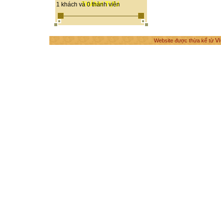
THÀNH TỰU
1 khách và 0 thành viên
Vi
Website được thừa kế từ