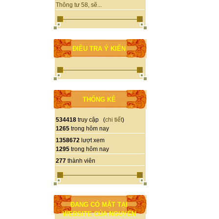
Thông tư 58, sẽ...
ĐIỀU TRA Ý KIẾN
THỐNG KÊ
534418
truy cập (
chi tiết
)
1265
trong hôm nay
1358672
lượt xem
1295
trong hôm nay
277
thành viên
ĐANG CÓ MẶT TẠI
WEBSITE CỦA NGUYỄN