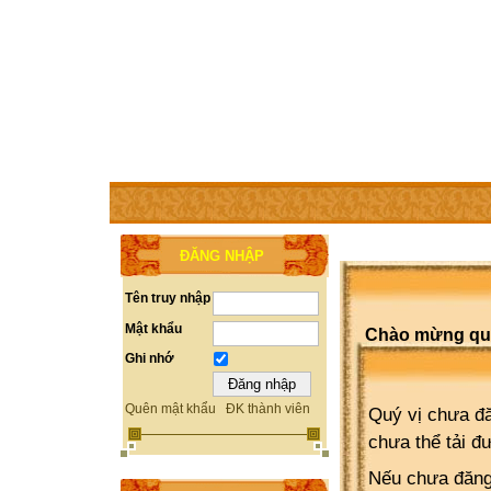
TRANG CHỦ
THÀNH VIÊN
TRỢ GIÚP
WEBSITE 
ĐĂNG NHẬP
Tên truy nhập
Mật khẩu
Chào mừng quý 
Ghi nhớ
Quên mật khẩu
ĐK thành viên
Quý vị chưa đă
chưa thể tải đ
Nếu chưa đăng