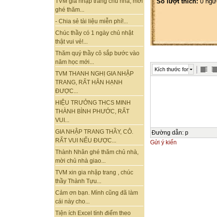
Số lượt thích:
0 ngư
TVM gia nhập trang chủ nhà, mời
ghé thăm...
- Chia sẻ tài liệu miễn phí!...
Chúc thầy có 1 ngày chủ nhật
thật vui vẻ!...
Thăm quý thầy cô sắp bước vào
năm học mới...
Kích thước font
TVM THANH NGHỊ GIA NHẬP
TRANG, RẤT HÂN HẠNH
ĐƯỢC...
HIỆU TRƯỞNG THCS MINH
THÀNH BÌNH PHƯỚC, RẤT
VUI...
GIA NHẬP TRANG THẦY, CÔ.
Đường dẫn
:
p
RẤT VUI NẾU ĐƯỢC...
Gửi ý kiến
Thành Nhân ghé thăm chủ nhà,
mời chủ nhà giao...
TVM xin gia nhập trang , chúc
thầy Thành Tựu...
Cảm ơn bạn. Mình cũng đã làm
cái này cho...
Tiện ích Excel tính điểm theo