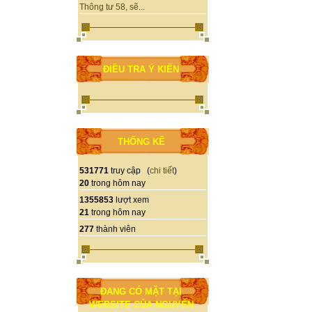
Thông tư 58, sẽ...
ĐIỀU TRA Ý KIẾN
THỐNG KÊ
531771
truy cập (
chi tiết
)
20
trong hôm nay
1355853
lượt xem
21
trong hôm nay
277
thành viên
ĐANG CÓ MẶT TẠI
WEBSITE CỦA NGUYỄN