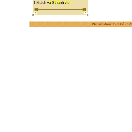
THÀNH TỰU
1 khách và 0 thành viên
Vi
Website được thừa kế từ