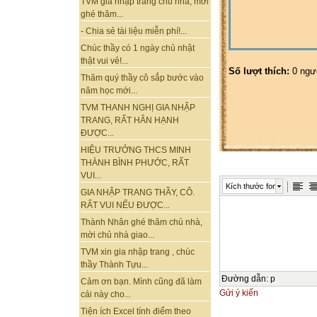
TVM gia nhập trang chủ nhà, mời
ghé thăm...
- Chia sẻ tài liệu miễn phí!...
Chúc thầy có 1 ngày chủ nhật
thật vui vẻ!...
Số lượt thích:
0 ngư
Thăm quý thầy cô sắp bước vào
năm học mới...
TVM THANH NGHỊ GIA NHẬP
TRANG, RẤT HÂN HẠNH
ĐƯỢC...
HIỆU TRƯỞNG THCS MINH
THÀNH BÌNH PHƯỚC, RẤT
VUI...
Kích thước font
GIA NHẬP TRANG THẦY, CÔ.
RẤT VUI NẾU ĐƯỢC...
Thành Nhân ghé thăm chủ nhà,
mời chủ nhà giao...
TVM xin gia nhập trang , chúc
thầy Thành Tựu...
Đường dẫn
:
p
Cảm ơn bạn. Mình cũng đã làm
Gửi ý kiến
cái này cho...
Tiện ích Excel tính điểm theo