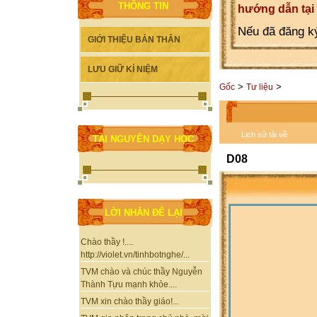
THÔNG TIN
hướng dẫn tại
Nếu đã đăng ký
GIỚI THIỆU BẢN THÂN
LƯU GIỮ KỈ NIỆM
>
>
Gốc
Tư liệu
Lịch sử tải về
TÀI NGUYÊN DẠY HỌC
D08
LỜI NHẮN ĐỂ LẠI
Chào thầy !....
http://violet.vn/tinhbotnghe/...
TVM chào và chúc thầy Nguyễn
Thành Tựu mạnh khỏe....
TVM xin chào thầy giáo!...