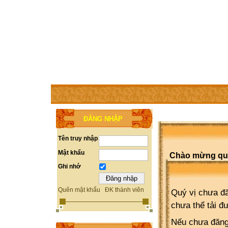
TRANG CHỦ
THÀNH VIÊN
TRỢ GIÚP
WEBSITE 
ĐĂNG NHẬP
Tên truy nhập
Mật khẩu
Chào mừng quý 
Ghi nhớ
Quên mật khẩu
ĐK thành viên
Quý vị chưa đă
chưa thể tải đ
Nếu chưa đăng