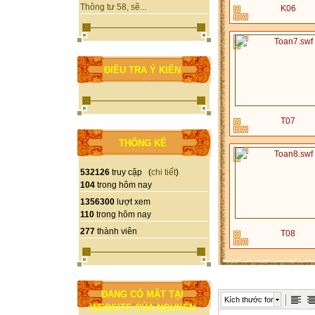
Thông tư 58, sẽ...
K06
ĐIỀU TRA Ý KIẾN
T07
THỐNG KÊ
532126
truy cập (
chi tiết
)
104
trong hôm nay
1356300
lượt xem
110
trong hôm nay
277
thành viên
T08
ĐANG CÓ MẶT TẠI
Kích thước font
WEBSITE CỦA NGUYỄN