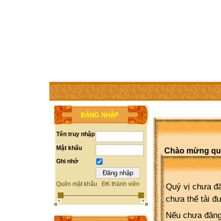
TRANG CHỦ
THÀNH VIÊN
TRỢ GIÚP
WEBSITE 
ĐĂNG NHẬP
Tên truy nhập
Mật khẩu
Chào mừng quý 
Ghi nhớ
Quên mật khẩu
ĐK thành viên
Quý vị chưa đă
chưa thể tải đ
Nếu chưa đăng