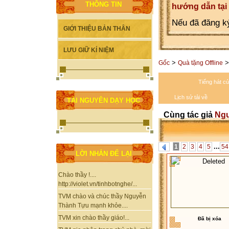
THÔNG TIN
hướng dẫn tại
Nếu đã đăng ký
GIỚI THIỆU BẢN THÂN
LƯU GIỮ KỈ NIỆM
>
>
Gốc
Quà tặng Offline
Tiếng hát c
Lịch sử tải về
TÀI NGUYÊN DẠY HỌC
Cùng tác giả
Ngu
...
1
2
3
4
5
54
LỜI NHẮN ĐỂ LẠI
Chào thầy !....
http://violet.vn/tinhbotnghe/...
TVM chào và chúc thầy Nguyễn
Thành Tựu mạnh khỏe....
TVM xin chào thầy giáo!...
Đã bị xóa