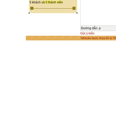
THÀNH TỰU
5 khách và 0 thành viên
Đường dẫn
:
p
Gửi ý kiến
Vi
Website được thừa kế từ