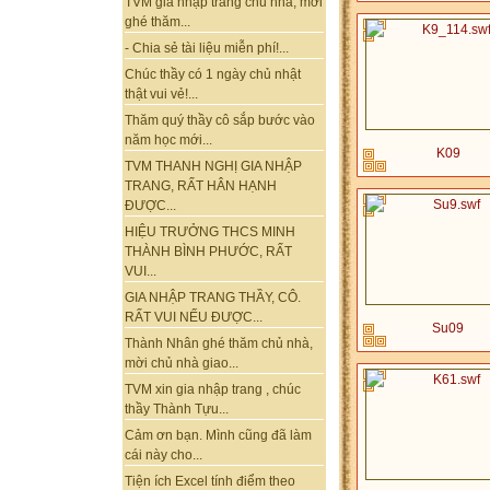
TVM gia nhập trang chủ nhà, mời
ghé thăm...
- Chia sẻ tài liệu miễn phí!...
Chúc thầy có 1 ngày chủ nhật
thật vui vẻ!...
Thăm quý thầy cô sắp bước vào
năm học mới...
K09
TVM THANH NGHỊ GIA NHẬP
TRANG, RẤT HÂN HẠNH
ĐƯỢC...
HIỆU TRƯỞNG THCS MINH
THÀNH BÌNH PHƯỚC, RẤT
VUI...
GIA NHẬP TRANG THẦY, CÔ.
RẤT VUI NẾU ĐƯỢC...
Su09
Thành Nhân ghé thăm chủ nhà,
mời chủ nhà giao...
TVM xin gia nhập trang , chúc
thầy Thành Tựu...
Cảm ơn bạn. Mình cũng đã làm
cái này cho...
Tiện ích Excel tính điểm theo