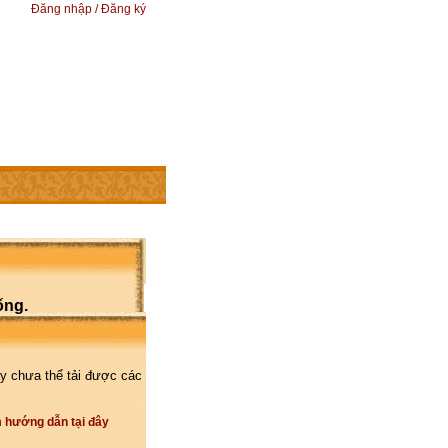
Đăng nhập / Đăng ký
ống.
y chưa thể tải được các
 hướng dẫn tại đây