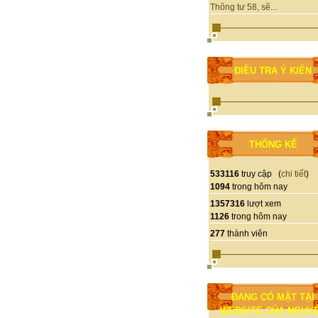
Thông tư 58, sẽ...
ĐIỀU TRA Ý KIẾN
THỐNG KÊ
533116
truy cập (
chi tiết
)
1094
trong hôm nay
1357316
lượt xem
1126
trong hôm nay
277
thành viên
ĐANG CÓ MẶT TẠI
WEBSITE CỦA NGUY