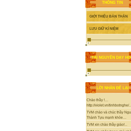
THÔNG TIN
GIỚI THIỆU BẢN THÂN
LƯU GIỮ KỈ NIỆM
TÀI NGUYÊN DẠY H
LỜI NHẮN ĐỂ LẠI
Chào thầy !....
http://violet.vn/tinhbotnghe/..
TVM chào và chúc thầy Ng
Thành Tựu mạnh khỏe....
TVM xin chào thầy giáo!...