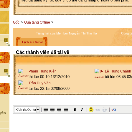
Nếu đã đăng ký rồi, quý vị có thể đăng nhập ở ngay ô bên phải.
>
>
Gốc
Quà tặng Offline
Tiếng hát của Member Nguyễn Thị Thu Hà
Cùng tá
Lịch sử tải về
Các thành viên đã tải về
ỌC
Phạm Trung Kiên
Lê Trung Chánh
tải lúc 00:19 13/12/2010
tải lúc 06:45 0
Trần Duy Văn
tải lúc 22:15 02/08/2009
.
Kích thước font
uyễn