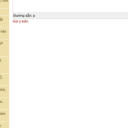
, mời
Đường dẫn
:
p
ật
Gửi ý kiến
 vào
ẬP
H
T
Ô.
nhà,
úc
 làm
o