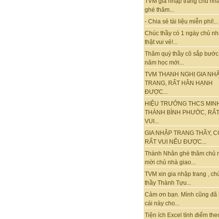
TVM gia nhập trang chủ nhà
ghé thăm...
- Chia sẻ tài liệu miễn phí!...
Chúc thầy có 1 ngày chủ nh
thật vui vẻ!...
Thăm quý thầy cô sắp bước
năm học mới...
TVM THANH NGHỊ GIA NH
TRANG, RẤT HÂN HẠNH
ĐƯỢC...
HIỆU TRƯỞNG THCS MIN
THÀNH BÌNH PHƯỚC, RẤ
VUI...
GIA NHẬP TRANG THẦY, C
RẤT VUI NẾU ĐƯỢC...
Thành Nhân ghé thăm chủ 
mời chủ nhà giao...
TVM xin gia nhập trang , ch
thầy Thành Tựu...
Cảm ơn bạn. Mình cũng đã
cái này cho...
Tiện ích Excel tính điểm the