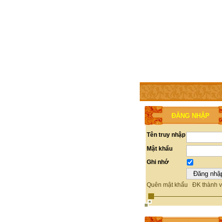
TRANG CHỦ
THÀNH V
ĐĂNG NHẬP
Tên truy nhập
Mật khẩu
Ghi nhớ
Quên mật khẩu
ĐK thành v