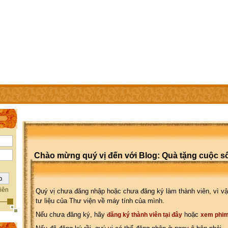
IÊN
TRỢ GIÚP
WEBSITE CỦA CÁC THÀNH VIÊN
Chào mừng quý vị đến với Blog: Quà tặng cuộc s
iên
Quý vị chưa đăng nhập hoặc chưa đăng ký làm thành viên, vì vậ
tư liệu của Thư viện về máy tính của mình.
Nếu chưa đăng ký, hãy
hoặc
đăng ký thành viên tại đây
xem phim