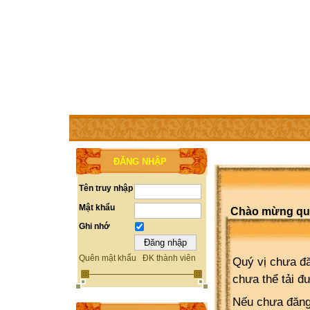
TRANG CHỦ
THÀNH VIÊN
TRỢ GIÚP
WEBSITE 
ĐĂNG NHẬP
Tên truy nhập
Mật khẩu
Chào mừng quý 
Ghi nhớ
Quên mật khẩu
ĐK thành viên
Quý vị chưa đă
chưa thể tải đ
Nếu chưa đăng