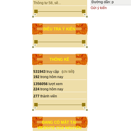
Đường dẫn
:
p
Thông tư 58, sẽ...
Gửi ý kiến
ĐIỀU TRA Ý KIẾN
THỐNG KÊ
531943
truy cập (
chi tiết
)
192
trong hôm nay
1356056
lượt xem
224
trong hôm nay
277
thành viên
ĐANG CÓ MẶT TẠI
WEBSITE CỦA NGUYỄN