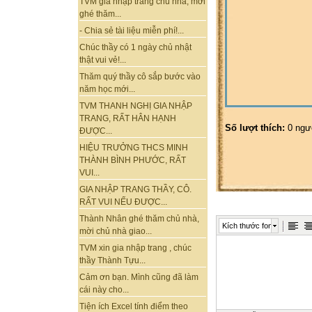
TVM gia nhập trang chủ nhà, mời
ghé thăm...
- Chia sẻ tài liệu miễn phí!...
Chúc thầy có 1 ngày chủ nhật
thật vui vẻ!...
Thăm quý thầy cô sắp bước vào
năm học mới...
TVM THANH NGHỊ GIA NHẬP
TRANG, RẤT HÂN HẠNH
Số lượt thích:
0 ngư
ĐƯỢC...
HIỆU TRƯỞNG THCS MINH
THÀNH BÌNH PHƯỚC, RẤT
VUI...
GIA NHẬP TRANG THẦY, CÔ.
RẤT VUI NẾU ĐƯỢC...
Thành Nhân ghé thăm chủ nhà,
Kích thước font
mời chủ nhà giao...
TVM xin gia nhập trang , chúc
thầy Thành Tựu...
Cảm ơn bạn. Mình cũng đã làm
cái này cho...
Tiện ích Excel tính điểm theo