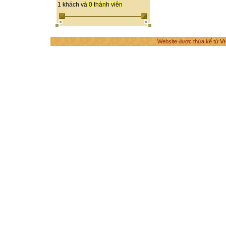
THÀNH TỰU
1 khách và 0 thành viên
Vi
Website được thừa kế từ