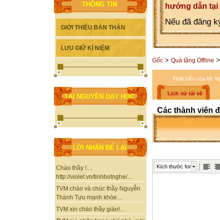
THÔNG TIN
hướng dẫn tại
Nếu đã đăng ký
GIỚI THIỆU BẢN THÂN
LƯU GIỮ KỈ NIỆM
>
>
Gốc
Quà tặng Offline
Phát biểu của Mr Ng
Lịch sử tải về
TÀI NGUYÊN DẠY HỌC
Các thành viên đ
LỜI NHẮN ĐỂ LẠI
Kích thước font
Chào thầy !....
http://violet.vn/tinhbotnghe/...
TVM chào và chúc thầy Nguyễn
Thành Tựu mạnh khỏe....
TVM xin chào thầy giáo!...