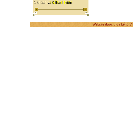
THÀNH TỰU
1 khách và 0 thành viên
Vi
Website được thừa kế từ