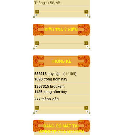
Thông tư 58, sẽ...
ĐIỀU TRA Ý KIẾN
THỐNG KÊ
533115
truy cập (
chi tiết
)
1093
trong hôm nay
1357315
lượt xem
1125
trong hôm nay
277
thành viên
ĐANG CÓ MẶT TẠI
WEBSITE CỦA NGUYỄN