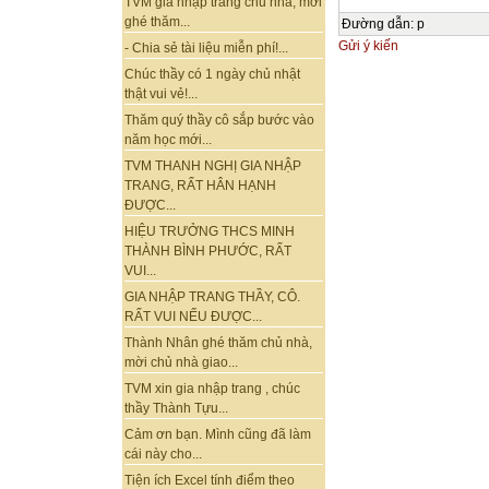
TVM gia nhập trang chủ nhà, mời
ghé thăm...
Đường dẫn
:
p
Gửi ý kiến
- Chia sẻ tài liệu miễn phí!...
Chúc thầy có 1 ngày chủ nhật
thật vui vẻ!...
Thăm quý thầy cô sắp bước vào
năm học mới...
TVM THANH NGHỊ GIA NHẬP
TRANG, RẤT HÂN HẠNH
ĐƯỢC...
HIỆU TRƯỞNG THCS MINH
THÀNH BÌNH PHƯỚC, RẤT
VUI...
GIA NHẬP TRANG THẦY, CÔ.
RẤT VUI NẾU ĐƯỢC...
Thành Nhân ghé thăm chủ nhà,
mời chủ nhà giao...
TVM xin gia nhập trang , chúc
thầy Thành Tựu...
Cảm ơn bạn. Mình cũng đã làm
cái này cho...
Tiện ích Excel tính điểm theo