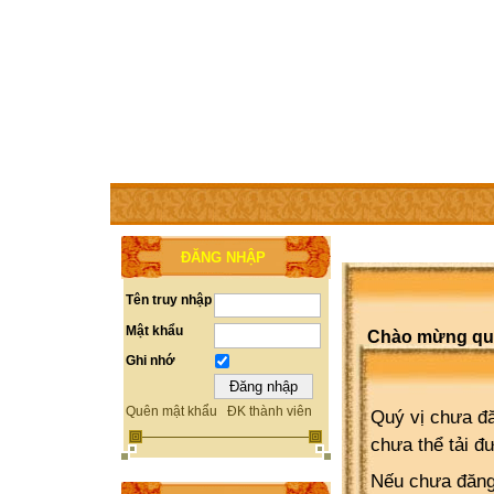
TRANG CHỦ
THÀNH VIÊN
TRỢ GIÚP
WEBSITE 
ĐĂNG NHẬP
Tên truy nhập
Mật khẩu
Chào mừng quý 
Ghi nhớ
Quên mật khẩu
ĐK thành viên
Quý vị chưa đă
chưa thể tải đ
Nếu chưa đăng