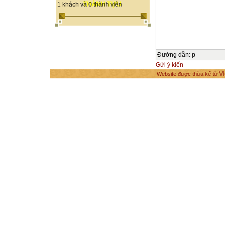
THÀNH TỰU
1 khách và 0 thành viên
Đường dẫn
:
p
Gửi ý kiến
Vi
Website được thừa kế từ