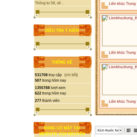
Thông tư 58, sẽ...
Liên khúc Trung 
ĐIỀU TRA Ý KIẾN
Liên khúc Trung 
THỐNG KÊ
531708
truy cập (
chi tiết
)
507
trong hôm nay
1355788
lượt xem
622
trong hôm nay
277
thành viên
Liên khúc Trung 
ĐANG CÓ MẶT TẠI
Kích thước font
WEBSITE CỦA NGUYỄN