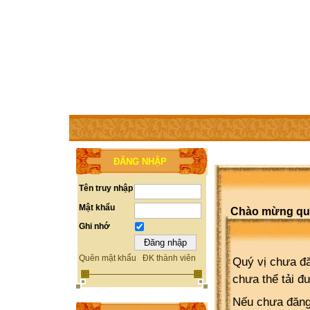
TRANG CHỦ
THÀNH VIÊN
TRỢ GIÚP
WEBSITE 
ĐĂNG NHẬP
Tên truy nhập
Mật khẩu
Chào mừng quý 
Ghi nhớ
Quên mật khẩu
ĐK thành viên
Quý vị chưa đă
chưa thể tải đ
Nếu chưa đăng