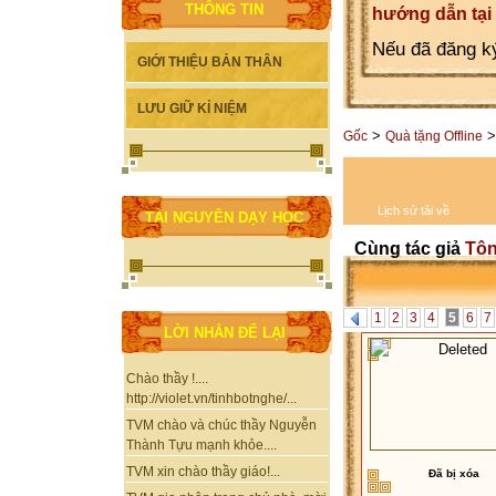
THÔNG TIN
hướng dẫn tại
Nếu đã đăng ký
GIỚI THIỆU BẢN THÂN
LƯU GIỮ KỈ NIỆM
>
>
Gốc
Quà tặng Offline
Lịch sử tải về
TÀI NGUYÊN DẠY HỌC
Cùng tác giả
Tôn
1
2
3
4
5
6
7
LỜI NHẮN ĐỂ LẠI
Chào thầy !....
http://violet.vn/tinhbotnghe/...
TVM chào và chúc thầy Nguyễn
Thành Tựu mạnh khỏe....
TVM xin chào thầy giáo!...
Đã bị xóa