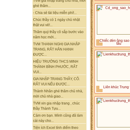
TVM gia nhập trang chủ nhà, mời
ghé thăm...
- Chia sẻ tài liệu miễn phí!...
Chúc thầy có 1 ngày chủ nhật
thật vui vẻ!...
Thăm quý thầy cô sắp bước vào
năm học mới...
Chiếc đèn ông sao
tấu
TVM THANH NGHỊ GIA NHẬP
TRANG, RẤT HÂN HẠNH
ĐƯỢC...
HIỆU TRƯỞNG THCS MINH
THÀNH BÌNH PHƯỚC, RẤT
VUI...
GIA NHẬP TRANG THẦY, CÔ.
RẤT VUI NẾU ĐƯỢC...
Liên khúc Trung 
Thành Nhân ghé thăm chủ nhà,
mời chủ nhà giao...
TVM xin gia nhập trang , chúc
thầy Thành Tựu...
Cảm ơn bạn. Mình cũng đã làm
cái này cho...
Tiện ích Excel tính điểm theo