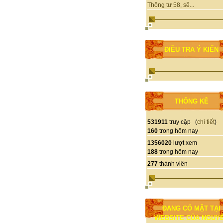
Thông tư 58, sẽ...
ĐIỀU TRA Ý KIẾN
THỐNG KÊ
531911
truy cập (
chi tiết
)
160
trong hôm nay
1356020
lượt xem
188
trong hôm nay
277
thành viên
ĐANG CÓ MẶT TẠI
WEBSITE CỦA NGUY