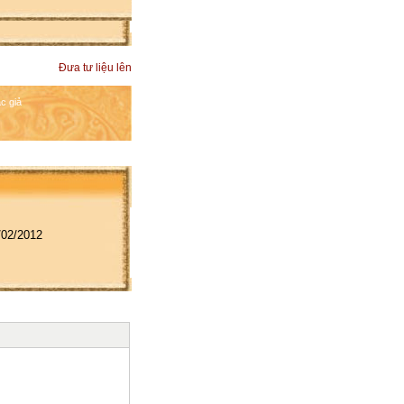
Đưa tư liệu lên
c giả
9/02/2012