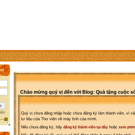
IÊN
TRỢ GIÚP
WEBSITE CỦA CÁC THÀNH VIÊN
Chào mừng quý vị đến với Blog: Quà tặng cuộc s
iên
Quý vị chưa đăng nhập hoặc chưa đăng ký làm thành viên, vì vậ
tư liệu của Thư viện về máy tính của mình.
Nếu chưa đăng ký, hãy
hoặc
đăng ký thành viên tại đây
xem phim