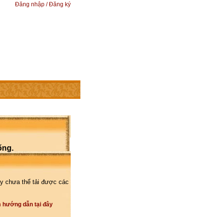
Đăng nhập / Đăng ký
ống.
y chưa thể tải được các
 hướng dẫn tại đây