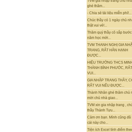
TVM gia nhập trang chủ nhà
ghé thăm...
- Chia sẻ tài liệu miễn phí!...
Chúc thầy có 1 ngày chủ nh
thật vui vẻ!...
Thăm quý thầy cô sắp bước
năm học mới...
TVM THANH NGHỊ GIA NH
TRANG, RẤT HÂN HẠNH
ĐƯỢC...
HIỆU TRƯỞNG THCS MIN
THÀNH BÌNH PHƯỚC, RẤ
VUI...
GIA NHẬP TRANG THẦY, C
RẤT VUI NẾU ĐƯỢC...
Thành Nhân ghé thăm chủ 
mời chủ nhà giao...
TVM xin gia nhập trang , ch
thầy Thành Tựu...
Cảm ơn bạn. Mình cũng đã
cái này cho...
Tiện ích Excel tính điểm the