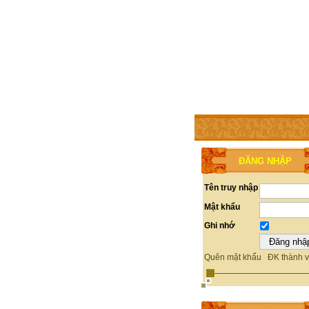
TRANG CHỦ
THÀNH V
ĐĂNG NHẬP
Tên truy nhập
Mật khẩu
Ghi nhớ
Quên mật khẩu
ĐK thành v