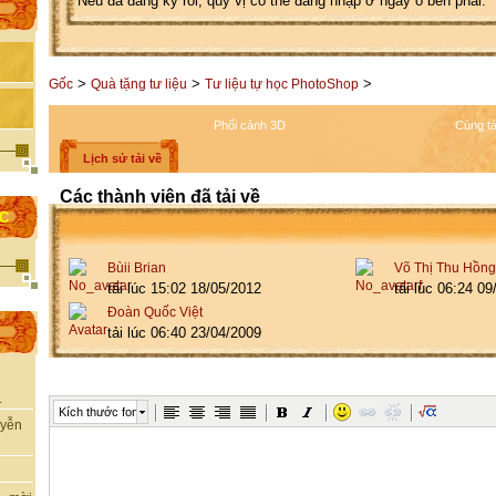
Nếu đã đăng ký rồi, quý vị có thể đăng nhập ở ngay ô bên phải.
>
>
>
Gốc
Quà tặng tư liệu
Tư liệu tự học PhotoShop
Phối cảnh 3D
Cùng tá
Lịch sử tải về
Các thành viên đã tải về
ỌC
Bùii Brian
Võ Thị Thu Hồng
tải lúc 15:02 18/05/2012
tải lúc 06:24 0
Đoàn Quốc Việt
tải lúc 06:40 23/04/2009
.
Kích thước font
uyễn