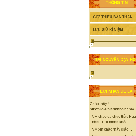
THÔNG TIN
GIỚI THIỆU BẢN THÂN
LƯU GIỮ KỈ NIỆM
TÀI NGUYÊN DẠY H
LỜI NHẮN ĐỂ LẠI
Chào thầy !....
http://violet.vn/tinhbotnghe/..
TVM chào và chúc thầy Ng
Thành Tựu mạnh khỏe....
TVM xin chào thầy giáo!...