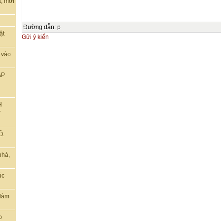
, mời
Đường dẫn
:
p
ật
Gửi ý kiến
 vào
ẬP
H
T
Ô.
nhà,
úc
 làm
o