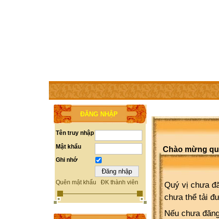
TRANG CHỦ
THÀNH VIÊN
TRỢ GIÚP
WEBSITE 
ĐĂNG NHẬP
Tên truy nhập
Mật khẩu
Chào mừng quý 
Ghi nhớ
Quên mật khẩu
ĐK thành viên
Quý vị chưa đă
chưa thể tải đ
Nếu chưa đăng