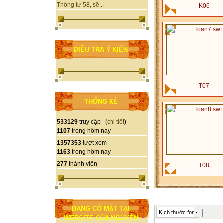
Thông tư 58, sẽ...
K06
ĐIỀU TRA Ý KIẾN
T07
THỐNG KÊ
533129
truy cập (
chi tiết
)
1107
trong hôm nay
1357353
lượt xem
1163
trong hôm nay
277
thành viên
T08
ĐANG CÓ MẶT TẠI
Kích thước font
WEBSITE CỦA NGUYỄN