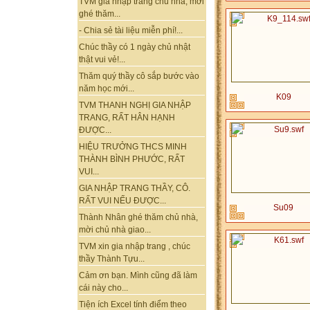
TVM gia nhập trang chủ nhà, mời
ghé thăm...
- Chia sẻ tài liệu miễn phí!...
Chúc thầy có 1 ngày chủ nhật
thật vui vẻ!...
Thăm quý thầy cô sắp bước vào
năm học mới...
K09
TVM THANH NGHỊ GIA NHẬP
TRANG, RẤT HÂN HẠNH
ĐƯỢC...
HIỆU TRƯỞNG THCS MINH
THÀNH BÌNH PHƯỚC, RẤT
VUI...
GIA NHẬP TRANG THẦY, CÔ.
RẤT VUI NẾU ĐƯỢC...
Su09
Thành Nhân ghé thăm chủ nhà,
mời chủ nhà giao...
TVM xin gia nhập trang , chúc
thầy Thành Tựu...
Cảm ơn bạn. Mình cũng đã làm
cái này cho...
Tiện ích Excel tính điểm theo