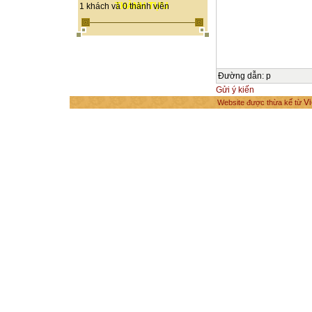
THÀNH TỰU
1 khách và 0 thành viên
Đường dẫn
:
p
Gửi ý kiến
Vi
Website được thừa kế từ