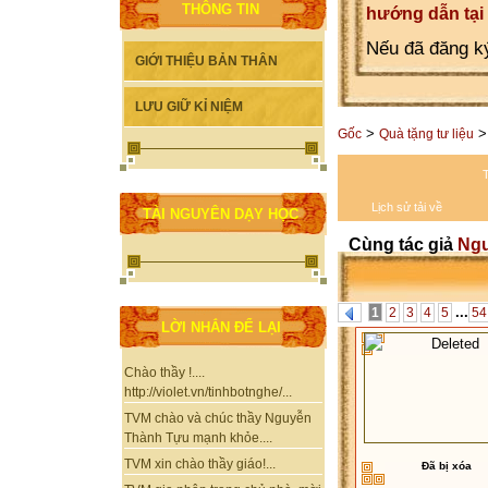
THÔNG TIN
hướng dẫn tại
Nếu đã đăng ký
GIỚI THIỆU BẢN THÂN
LƯU GIỮ KỈ NIỆM
>
Gốc
Quà tặng tư liệu
T
Lịch sử tải về
TÀI NGUYÊN DẠY HỌC
Cùng tác giả
Ngu
...
1
2
3
4
5
54
LỜI NHẮN ĐỂ LẠI
Chào thầy !....
http://violet.vn/tinhbotnghe/...
TVM chào và chúc thầy Nguyễn
Thành Tựu mạnh khỏe....
TVM xin chào thầy giáo!...
Đã bị xóa