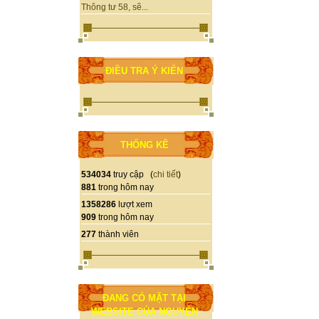
Thông tư 58, sẽ...
ĐIỀU TRA Ý KIẾN
THỐNG KÊ
534034
truy cập (
chi tiết
)
881
trong hôm nay
1358286
lượt xem
909
trong hôm nay
277
thành viên
ĐANG CÓ MẶT TẠI
WEBSITE CỦA NGUYỄN