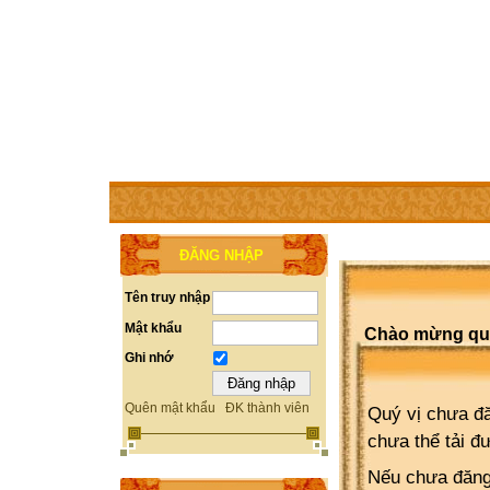
TRANG CHỦ
THÀNH VIÊN
TRỢ GIÚP
WEBSITE 
ĐĂNG NHẬP
Tên truy nhập
Mật khẩu
Chào mừng quý 
Ghi nhớ
Quên mật khẩu
ĐK thành viên
Quý vị chưa đă
chưa thể tải đ
Nếu chưa đăng