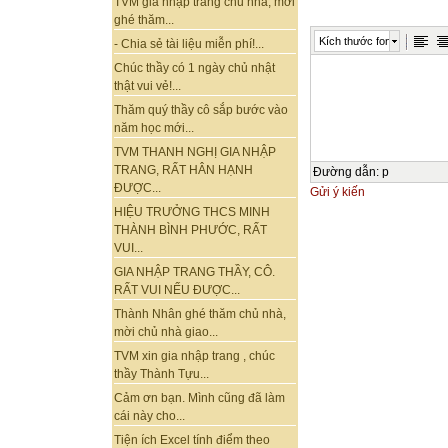
TVM gia nhập trang chủ nhà, mời
ghé thăm...
Kích thước font
- Chia sẻ tài liệu miễn phí!...
Chúc thầy có 1 ngày chủ nhật
thật vui vẻ!...
Thăm quý thầy cô sắp bước vào
năm học mới...
TVM THANH NGHỊ GIA NHẬP
TRANG, RẤT HÂN HẠNH
Đường dẫn
:
p
ĐƯỢC...
Gửi ý kiến
HIỆU TRƯỞNG THCS MINH
THÀNH BÌNH PHƯỚC, RẤT
VUI...
GIA NHẬP TRANG THẦY, CÔ.
RẤT VUI NẾU ĐƯỢC...
Thành Nhân ghé thăm chủ nhà,
mời chủ nhà giao...
TVM xin gia nhập trang , chúc
thầy Thành Tựu...
Cảm ơn bạn. Mình cũng đã làm
cái này cho...
Tiện ích Excel tính điểm theo