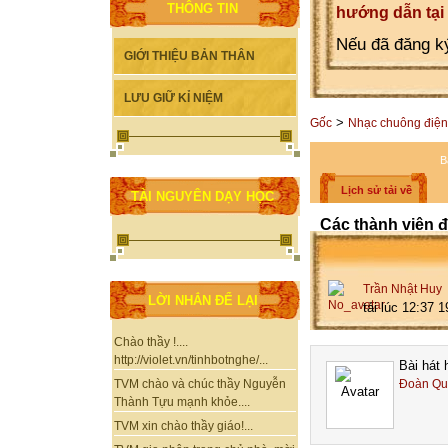
THÔNG TIN
hướng dẫn tại
Nếu đã đăng ký
GIỚI THIỆU BẢN THÂN
LƯU GIỮ KỈ NIỆM
>
Gốc
Nhạc chuông điện
B
Lịch sử tải về
TÀI NGUYÊN DẠY HỌC
Các thành viên đ
Trần Nhật Huy
LỜI NHẮN ĐỂ LẠI
tải lúc 12:37 
Chào thầy !....
http://violet.vn/tinhbotnghe/...
Bài hát 
Đoàn Qu
TVM chào và chúc thầy Nguyễn
Thành Tựu mạnh khỏe....
TVM xin chào thầy giáo!...