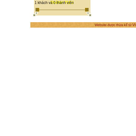
THÀNH TỰU
1 khách và 0 thành viên
Vi
Website được thừa kế từ