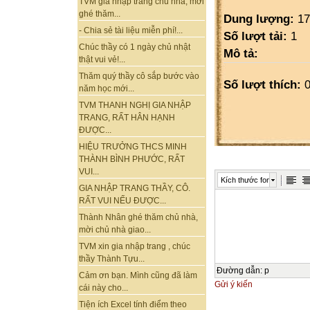
TVM gia nhập trang chủ nhà, mời
ghé thăm...
Dung lượng:
17
- Chia sẻ tài liệu miễn phí!...
Số lượt tải:
1
Chúc thầy có 1 ngày chủ nhật
Mô tả:
thật vui vẻ!...
Thăm quý thầy cô sắp bước vào
Số lượt thích:
0
năm học mới...
TVM THANH NGHỊ GIA NHẬP
TRANG, RẤT HÂN HẠNH
ĐƯỢC...
HIỆU TRƯỞNG THCS MINH
THÀNH BÌNH PHƯỚC, RẤT
VUI...
Kích thước font
GIA NHẬP TRANG THẦY, CÔ.
RẤT VUI NẾU ĐƯỢC...
Thành Nhân ghé thăm chủ nhà,
mời chủ nhà giao...
TVM xin gia nhập trang , chúc
thầy Thành Tựu...
Đường dẫn
:
p
Cảm ơn bạn. Mình cũng đã làm
Gửi ý kiến
cái này cho...
Tiện ích Excel tính điểm theo