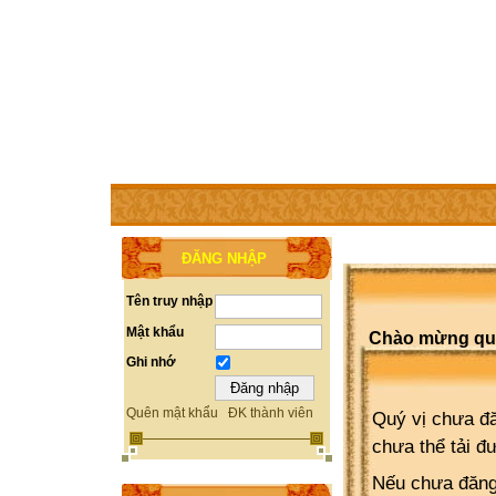
TRANG CHỦ
THÀNH VIÊN
TRỢ GIÚP
WEBSITE 
ĐĂNG NHẬP
Tên truy nhập
Mật khẩu
Chào mừng quý 
Ghi nhớ
Quên mật khẩu
ĐK thành viên
Quý vị chưa đă
chưa thể tải đ
Nếu chưa đăng