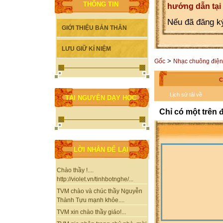
THÔNG TIN
hướng dẫn tại
Nếu đã đăng ký
GIỚI THIỆU BẢN THÂN
LƯU GIỮ KỈ NIỆM
>
Gốc
Nhạc chuông điện
C
Lịch sử tải về
TÀI NGUYÊN DẠY HỌC
Chỉ có một trên 
LỜI NHẮN ĐỂ LẠI
Chào thầy !....
http://violet.vn/tinhbotnghe/...
TVM chào và chúc thầy Nguyễn
Thành Tựu mạnh khỏe....
TVM xin chào thầy giáo!...