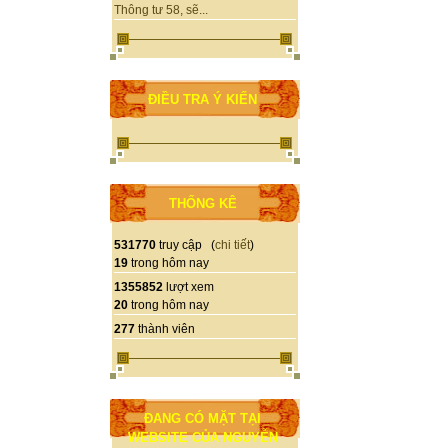
Thông tư 58, sẽ...
ĐIỀU TRA Ý KIẾN
THỐNG KÊ
531770
truy cập (
chi tiết
)
19
trong hôm nay
1355852
lượt xem
20
trong hôm nay
277
thành viên
ĐANG CÓ MẶT TẠI
WEBSITE CỦA NGUYỄN