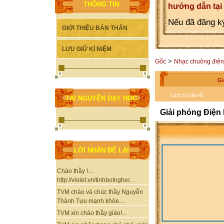
THÔNG TIN
hướng dẫn tại
Nếu đã đăng ký
GIỚI THIỆU BẢN THÂN
LƯU GIỮ KỈ NIỆM
>
Gốc
Nhạc chuông điện
Gi
Lịch sử tải về
TÀI NGUYÊN DẠY HỌC
Giải phóng Điện
LỜI NHẮN ĐỂ LẠI
Chào thầy !....
http://violet.vn/tinhbotnghe/...
TVM chào và chúc thầy Nguyễn
Thành Tựu mạnh khỏe....
TVM xin chào thầy giáo!...