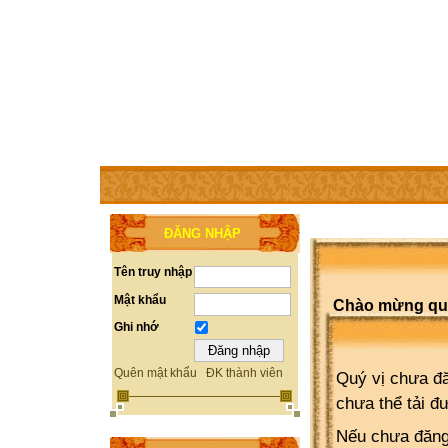
TRANG CHỦ
THÀNH VIÊN
TRỢ GIÚP
WEBSITE 
ĐĂNG NHẬP
Tên truy nhập
Mật khẩu
Chào mừng quý 
Ghi nhớ
Quên mật khẩu
ĐK thành viên
Quý vị chưa đă
chưa thể tải đ
Nếu chưa đăng