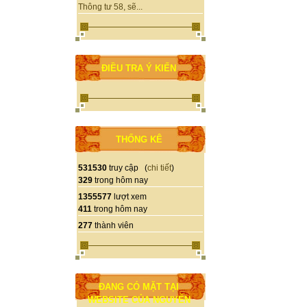
Thông tư 58, sẽ...
ĐIỀU TRA Ý KIẾN
THỐNG KÊ
531530
truy cập (
chi tiết
)
329
trong hôm nay
1355577
lượt xem
411
trong hôm nay
277
thành viên
ĐANG CÓ MẶT TẠI
WEBSITE CỦA NGUYỄN