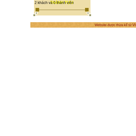
THÀNH TỰU
2 khách và 0 thành viên
Vi
Website được thừa kế từ