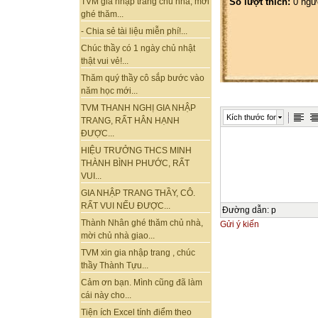
Số lượt thích:
0 ngư
TVM gia nhập trang chủ nhà, mời
ghé thăm...
- Chia sẻ tài liệu miễn phí!...
Chúc thầy có 1 ngày chủ nhật
thật vui vẻ!...
Thăm quý thầy cô sắp bước vào
năm học mới...
TVM THANH NGHỊ GIA NHẬP
Kích thước font
TRANG, RẤT HÂN HẠNH
ĐƯỢC...
HIỆU TRƯỞNG THCS MINH
THÀNH BÌNH PHƯỚC, RẤT
VUI...
GIA NHẬP TRANG THẦY, CÔ.
RẤT VUI NẾU ĐƯỢC...
Đường dẫn
:
p
Thành Nhân ghé thăm chủ nhà,
Gửi ý kiến
mời chủ nhà giao...
TVM xin gia nhập trang , chúc
thầy Thành Tựu...
Cảm ơn bạn. Mình cũng đã làm
cái này cho...
Tiện ích Excel tính điểm theo