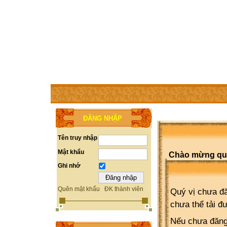
TRANG CHỦ
THÀNH VIÊN
TRỢ GIÚP
WEBSITE 
ĐĂNG NHẬP
Tên truy nhập
Mật khẩu
Chào mừng quý 
Ghi nhớ
Quên mật khẩu
ĐK thành viên
Quý vị chưa đă
chưa thể tải đ
Nếu chưa đăng