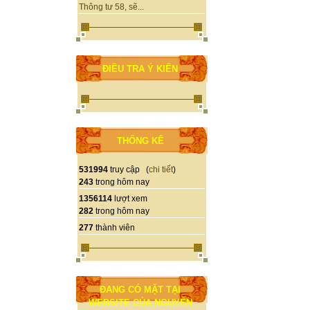
Thông tư 58, sẽ...
ĐIỀU TRA Ý KIẾN
THỐNG KÊ
531994
truy cập (
chi tiết
)
243
trong hôm nay
1356114
lượt xem
282
trong hôm nay
277
thành viên
ĐANG CÓ MẶT TẠI
WEBSITE CỦA NGUYỄN