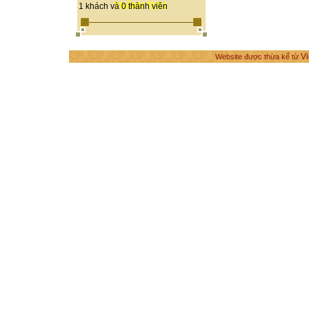
THÀNH TỰU
1 khách và 0 thành viên
Vi
Website được thừa kế từ