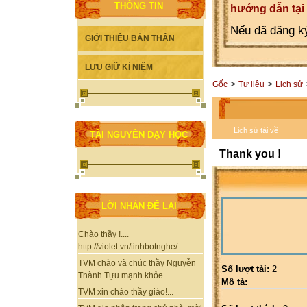
THÔNG TIN
hướng dẫn tại
Nếu đã đăng ký
GIỚI THIỆU BẢN THÂN
LƯU GIỮ KỈ NIỆM
>
>
Gốc
Tư liệu
Lịch sử
Lịch sử tải về
TÀI NGUYÊN DẠY HỌC
Thank you !
LỜI NHẮN ĐỂ LẠI
Chào thầy !....
http://violet.vn/tinhbotnghe/...
TVM chào và chúc thầy Nguyễn
Số lượt tải:
2
Thành Tựu mạnh khỏe....
Mô tả:
TVM xin chào thầy giáo!...