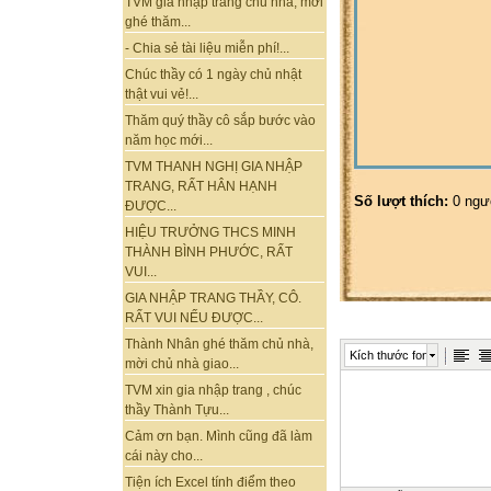
TVM gia nhập trang chủ nhà, mời
ghé thăm...
- Chia sẻ tài liệu miễn phí!...
Chúc thầy có 1 ngày chủ nhật
thật vui vẻ!...
Thăm quý thầy cô sắp bước vào
năm học mới...
TVM THANH NGHỊ GIA NHẬP
TRANG, RẤT HÂN HẠNH
Số lượt thích:
0 ngư
ĐƯỢC...
HIỆU TRƯỞNG THCS MINH
THÀNH BÌNH PHƯỚC, RẤT
VUI...
GIA NHẬP TRANG THẦY, CÔ.
RẤT VUI NẾU ĐƯỢC...
Thành Nhân ghé thăm chủ nhà,
Kích thước font
mời chủ nhà giao...
TVM xin gia nhập trang , chúc
thầy Thành Tựu...
Cảm ơn bạn. Mình cũng đã làm
cái này cho...
Tiện ích Excel tính điểm theo