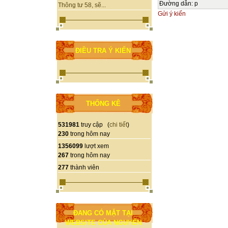
Đường dẫn
:
p
Thông tư 58, sẽ...
Gửi ý kiến
ĐIỀU TRA Ý KIẾN
THỐNG KÊ
531981
truy cập (
chi tiết
)
230
trong hôm nay
1356099
lượt xem
267
trong hôm nay
277
thành viên
ĐANG CÓ MẶT TẠI
WEBSITE CỦA NGUYỄN