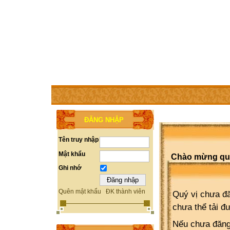
TRANG CHỦ
THÀNH VIÊN
TRỢ GIÚP
WEBSITE 
ĐĂNG NHẬP
Tên truy nhập
Mật khẩu
Chào mừng quý 
Ghi nhớ
Quên mật khẩu
ĐK thành viên
Quý vị chưa đă
chưa thể tải đ
Nếu chưa đăng