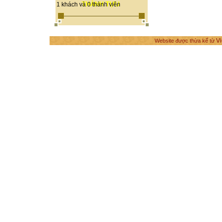
THÀNH TỰU
1 khách và 0 thành viên
Vi
Website được thừa kế từ