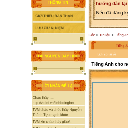
THÔNG TIN
hướng dẫn tại
Nếu đã đăng ký
GIỚI THIỆU BẢN THÂN
LƯU GIỮ KỈ NIỆM
>
>
Gốc
Tư liệu
Tiếng A
Tiếng A
Lịch sử tải về
TÀI NGUYÊN DẠY HỌC
Tiếng Anh cho ng
LỜI NHẮN ĐỂ LẠI
Chào thầy !....
http://violet.vn/tinhbotnghe/...
TVM chào và chúc thầy Nguyễn
Thành Tựu mạnh khỏe....
TVM xin chào thầy giáo!...