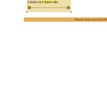
THÀNH TỰU
1 khách và 0 thành viên
Vi
Website được thừa kế từ