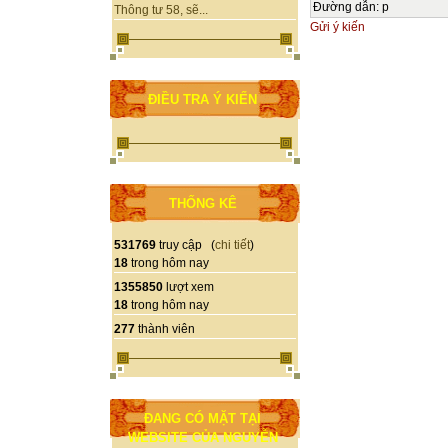
Đường dẫn
:
p
Thông tư 58, sẽ...
Gửi ý kiến
ĐIỀU TRA Ý KIẾN
THỐNG KÊ
531769
truy cập (
chi tiết
)
18
trong hôm nay
1355850
lượt xem
18
trong hôm nay
277
thành viên
ĐANG CÓ MẶT TẠI
WEBSITE CỦA NGUYỄN