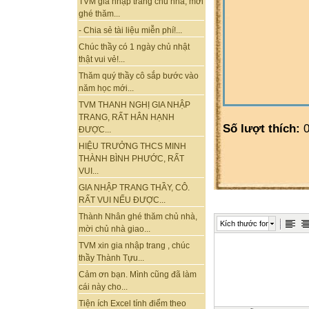
TVM gia nhập trang chủ nhà, mời
ghé thăm...
- Chia sẻ tài liệu miễn phí!...
Chúc thầy có 1 ngày chủ nhật
thật vui vẻ!...
Thăm quý thầy cô sắp bước vào
năm học mới...
TVM THANH NGHỊ GIA NHẬP
TRANG, RẤT HÂN HẠNH
Số lượt thích:
0
ĐƯỢC...
HIỆU TRƯỞNG THCS MINH
THÀNH BÌNH PHƯỚC, RẤT
VUI...
GIA NHẬP TRANG THẦY, CÔ.
RẤT VUI NẾU ĐƯỢC...
Thành Nhân ghé thăm chủ nhà,
Kích thước font
mời chủ nhà giao...
TVM xin gia nhập trang , chúc
thầy Thành Tựu...
Cảm ơn bạn. Mình cũng đã làm
cái này cho...
Tiện ích Excel tính điểm theo