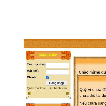
TRANG CHỦ
THÀNH VIÊN
TRỢ GIÚP
WEBSITE 
ĐĂNG NHẬP
Tên truy nhập
Mật khẩu
Chào mừng quý 
Ghi nhớ
Quên mật khẩu
ĐK thành viên
Quý vị chưa đă
chưa thể tải đ
Nếu chưa đăng