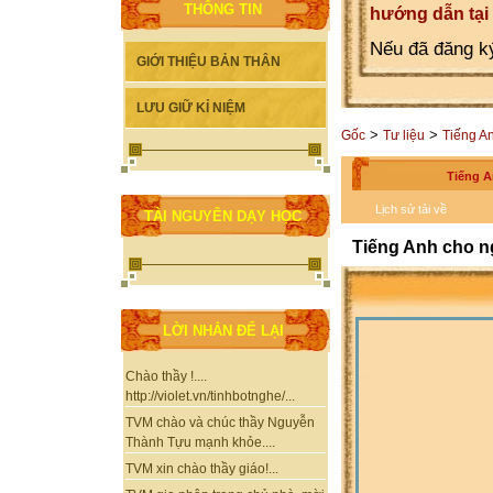
THÔNG TIN
hướng dẫn tại
Nếu đã đăng ký
GIỚI THIỆU BẢN THÂN
LƯU GIỮ KỈ NIỆM
>
>
Gốc
Tư liệu
Tiếng A
Tiếng A
Lịch sử tải về
TÀI NGUYÊN DẠY HỌC
Tiếng Anh cho ng
LỜI NHẮN ĐỂ LẠI
Chào thầy !....
http://violet.vn/tinhbotnghe/...
TVM chào và chúc thầy Nguyễn
Thành Tựu mạnh khỏe....
TVM xin chào thầy giáo!...