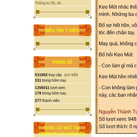
Thông tư 58, sẽ...
Kẹo Mút nhác thấy
mình. Những ba c
Bố sợ hết hồn, vộ
ĐIỀU TRA Ý KIẾN
tóc đến chân tay.
May quá, không c
Bố hỏi Kẹo Mút:
THỐNG KÊ
- Con làm gì mà 
531902
truy cập (
chi tiết
)
Kẹo Mút hồn nhiê
151
trong hôm nay
- Con không làm g
1356011
lượt xem
179
trong hôm nay
này, các bạn nhận
277
thành viên
Nguyễn Thành T
Số lượt xem: 948
Số lượt thích: 0 
ĐANG CÓ MẶT TẠI
WEBSITE CỦA NGUYỄN