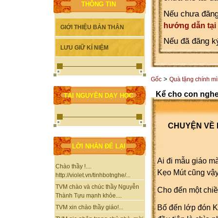
THÔNG TIN
Nếu chưa đăng
hướng dẫn tại
GIỚI THIỆU BẢN THÂN
Nếu đã đăng ký
LƯU GIỮ KỈ NIỆM
>
Gốc
Quà tặng chính m
Kể cho con nghe
TÀI NGUYÊN DẠY HỌC
CHUYỆN VỀ 
LỜI NHẮN ĐỂ LẠI
Ai đi mẫu giáo m
Chào thầy !....
Kẹo Mút cũng vậy
http://violet.vn/tinhbotnghe/...
TVM chào và chúc thầy Nguyễn
Cho đến một chiều
Thành Tựu mạnh khỏe....
Bố đến lớp đón Kẹ
TVM xin chào thầy giáo!...