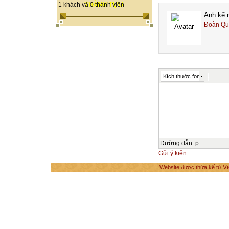
THÀNH TỰU
1 khách và 0 thành viên
Anh kể r
Đoàn Qu
Kích thước font
Đường dẫn
:
p
Gửi ý kiến
Vi
Website được thừa kế từ