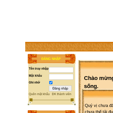
TRANG CHỦ
THÀNH VIÊN
TRỢ GIÚP
WEBSITE 
ĐĂNG NHẬP
Tên truy nhập
Mật khẩu
Chào mừng 
Ghi nhớ
sống.
Quên mật khẩu
ĐK thành viên
Quý vị chưa đă
chưa thể tải đ