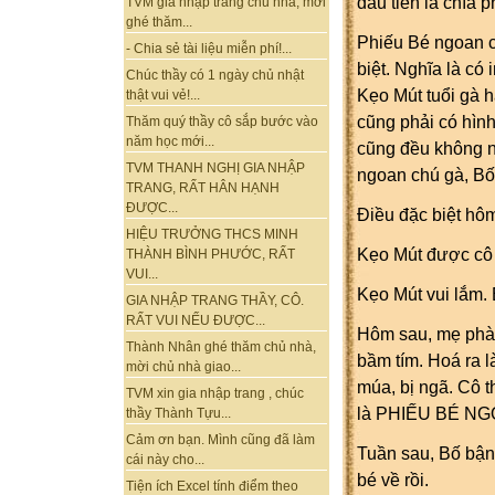
đầu tiên là chìa 
TVM gia nhập trang chủ nhà, mời
ghé thăm...
Phiếu Bé ngoan c
- Chia sẻ tài liệu miễn phí!...
biệt. Nghĩa là có
Chúc thầy có 1 ngày chủ nhật
Kẹo Mút tuổi gà 
thật vui vẻ!...
cũng phải có hình
Thăm quý thầy cô sắp bước vào
năm học mới...
cũng đều không n
TVM THANH NGHỊ GIA NHẬP
ngoan chú gà, Bố 
TRANG, RẤT HÂN HẠNH
ĐƯỢC...
Điều đặc biệt hôm
HIỆU TRƯỞNG THCS MINH
Kẹo Mút được cô 
THÀNH BÌNH PHƯỚC, RẤT
VUI...
Kẹo Mút vui lắm. 
GIA NHẬP TRANG THẦY, CÔ.
RẤT VUI NẾU ĐƯỢC...
Hôm sau, mẹ phàn
Thành Nhân ghé thăm chủ nhà,
bầm tím. Hoá ra l
mời chủ nhà giao...
múa, bị ngã. Cô 
TVM xin gia nhập trang , chúc
là PHIẾU BÉ NG
thầy Thành Tựu...
Cảm ơn bạn. Mình cũng đã làm
Tuần sau, Bố bận
cái này cho...
bé về rồi.
Tiện ích Excel tính điểm theo