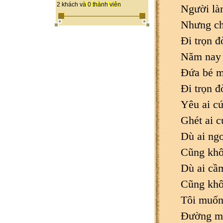
THÀNH TỰU
2 khách và 0 thành viên
Người làm
Nhưng ch
Đi trọn đ
Năm nay 
Đứa bé m
Đi trọn đ
Yêu ai cứ
Ghét ai c
Dù ai ng
Cũng khô
Dù ai cầm
Cũng khô
Tôi muốn
Đường mậ