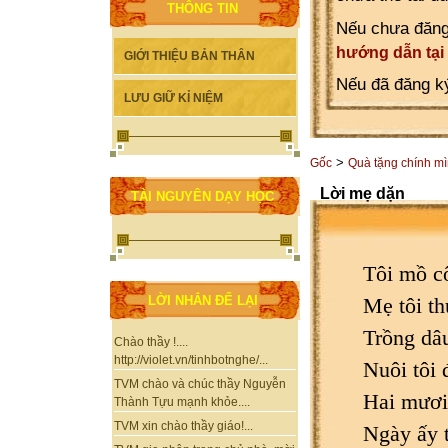
THÔNG TIN
Nếu chưa đăng
hướng dẫn tại
GIỚI THIỆU BẢN THÂN
Nếu đã đăng ký
LƯU GIỮ KỈ NIỆM
>
Gốc
Quà tặng chính m
Lời mẹ dặn
TÀI NGUYÊN DẠY HỌC
Tôi mồ cô
Mẹ tôi t
LỜI NHẮN ĐỂ LẠI
Trồng dâu
Chào thầy !....
http://violet.vn/tinhbotnghe/...
Nuôi tôi 
TVM chào và chúc thầy Nguyễn
Hai mươi
Thành Tựu mạnh khỏe....
TVM xin chào thầy giáo!...
Ngày ấy 