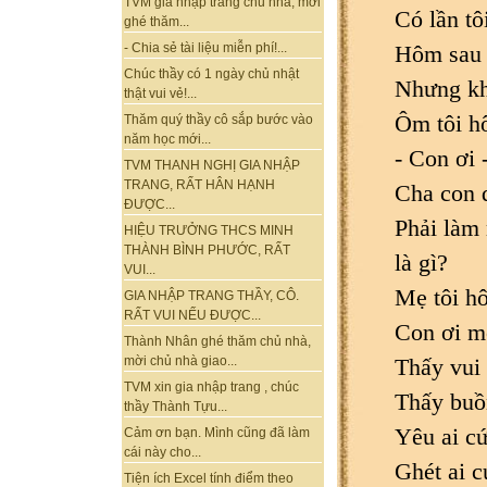
TVM gia nhập trang chủ nhà, mời
Có lần tô
ghé thăm...
Hôm sau 
- Chia sẻ tài liệu miễn phí!...
Chúc thầy có 1 ngày chủ nhật
Nhưng kh
thật vui vẻ!...
Ôm tôi hô
Thăm quý thầy cô sắp bước vào
năm học mới...
- Con ơi
TVM THANH NGHỊ GIA NHẬP
TRANG, RẤT HÂN HẠNH
Cha con 
ĐƯỢC...
Phải làm 
HIỆU TRƯỞNG THCS MINH
THÀNH BÌNH PHƯỚC, RẤT
là gì?
VUI...
Mẹ tôi hô
GIA NHẬP TRANG THẦY, CÔ.
RẤT VUI NẾU ĐƯỢC...
Con ơi m
Thành Nhân ghé thăm chủ nhà,
Thấy vui
mời chủ nhà giao...
TVM xin gia nhập trang , chúc
Thấy buồ
thầy Thành Tựu...
Yêu ai cứ
Cảm ơn bạn. Mình cũng đã làm
cái này cho...
Ghét ai c
Tiện ích Excel tính điểm theo