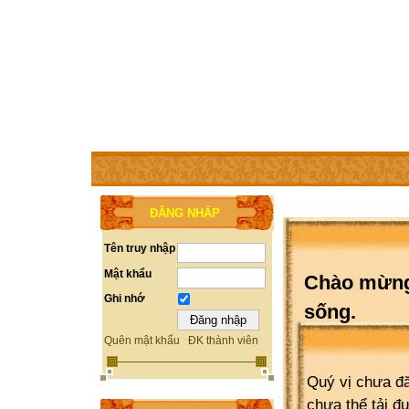
TRANG CHỦ
THÀNH VIÊN
TRỢ GIÚP
WEBSITE 
ĐĂNG NHẬP
Tên truy nhập
Mật khẩu
Chào mừng 
Ghi nhớ
sống.
Quên mật khẩu
ĐK thành viên
Quý vị chưa đă
chưa thể tải đ