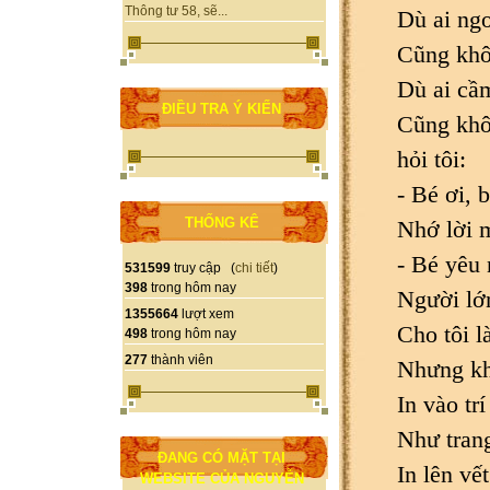
Thông tư 58, sẽ...
Dù ai ng
Cũng khô
Dù ai cầm
ĐIỀU TRA Ý KIẾN
Cũng khô
hỏi tôi:
- Bé ơi, 
THỐNG KÊ
Nhớ lời m
- Bé yêu 
531599
truy cập (
chi tiết
)
398
trong hôm nay
Người lớn
1355664
lượt xem
Cho tôi l
498
trong hôm nay
277
thành viên
Nhưng kh
In vào trí
Như trang
ĐANG CÓ MẶT TẠI
In lên vế
WEBSITE CỦA NGUYỄN