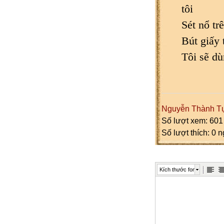
tôi
Sét nổ tr
Bút giấy 
Tôi sẽ dù
Nguyễn Thành T
Số lượt xem: 601
Số lượt thích: 0 
Kích thước font