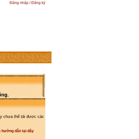
Đăng nhập / Đăng ký
ống.
y chưa thể tải được các
 hướng dẫn tại đây