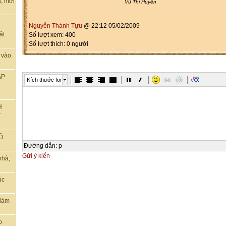
, mời
Vũ Thị Huyền
Nguyễn Thành Tựu
@ 22:12 05/02/2009
ật
Số lượt xem: 400
Số lượt thích: 0 người
 vào
ẬP
Kích thước font
H
T
Ô.
Đường dẫn
:
p
Gửi ý kiến
nhà,
úc
 làm
o