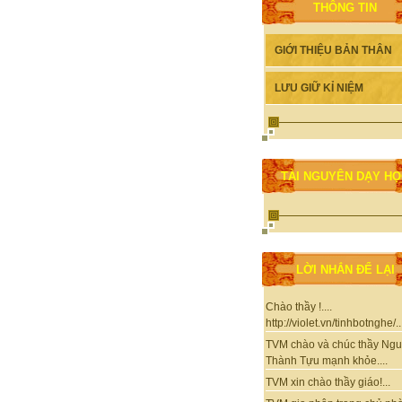
THÔNG TIN
GIỚI THIỆU BẢN THÂN
LƯU GIỮ KỈ NIỆM
TÀI NGUYÊN DẠY H
LỜI NHẮN ĐỂ LẠI
Chào thầy !....
http://violet.vn/tinhbotnghe/..
TVM chào và chúc thầy Ng
Thành Tựu mạnh khỏe....
TVM xin chào thầy giáo!...