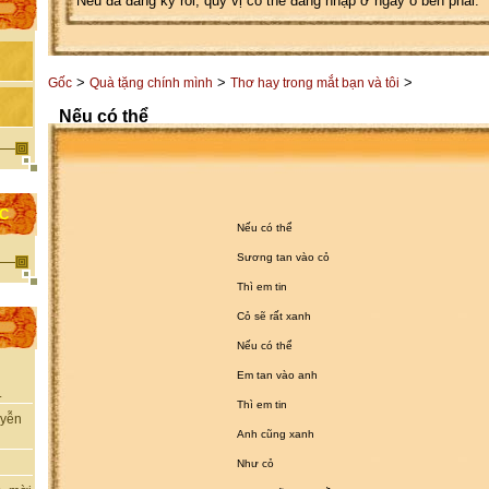
Nếu đã đăng ký rồi, quý vị có thể đăng nhập ở ngay ô bên phải.
>
>
>
Gốc
Quà tặng chính mình
Thơ hay trong mắt bạn và tôi
Nếu có thể
ỌC
Nếu có thể
Sương tan vào cỏ
Thì em tin
Cỏ sẽ rất xanh
Nếu có thể
Em tan vào anh
.
Thì em tin
uyễn
Anh cũng xanh
Như cỏ