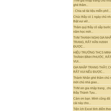
TVM gia nhập trang chủ nhà
ghé thăm...
- Chia sẻ tài liệu miễn phí!...
Chúc thầy có 1 ngày chủ nh
thật vui vẻ!...
Thăm quý thầy cô sắp bước
năm học mới...
TVM THANH NGHỊ GIA NH
TRANG, RẤT HÂN HẠNH
ĐƯỢC...
HIỆU TRƯỞNG THCS MIN
THÀNH BÌNH PHƯỚC, RẤ
VUI...
GIA NHẬP TRANG THẦY, C
RẤT VUI NẾU ĐƯỢC...
Thành Nhân ghé thăm chủ 
mời chủ nhà giao...
TVM xin gia nhập trang , ch
thầy Thành Tựu...
Cảm ơn bạn. Mình cũng đã
cái này cho...
Tiện ích Excel tính điểm the