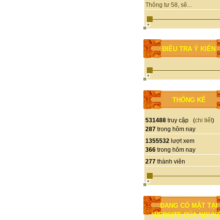
Thông tư 58, sẽ...
ĐIỀU TRA Ý KIẾN
THỐNG KÊ
531488
truy cập (
chi tiết
)
287
trong hôm nay
1355532
lượt xem
366
trong hôm nay
277
thành viên
ĐANG CÓ MẶT TẠI
WEBSITE CỦA NGUY