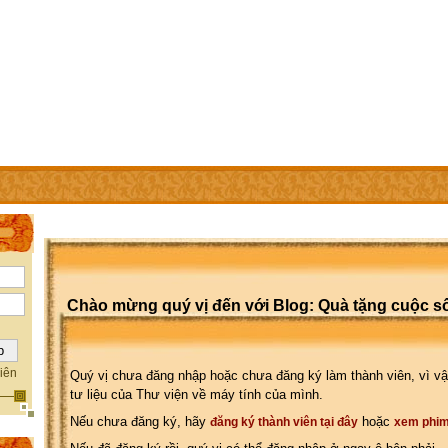
IÊN
TRỢ GIÚP
WEBSITE CỦA CÁC THÀNH VIÊN
Chào mừng quý vị đến với Blog: Quà tặng cuộc s
iên
Quý vị chưa đăng nhập hoặc chưa đăng ký làm thành viên, vì vậ
tư liệu của Thư viện về máy tính của mình.
Nếu chưa đăng ký, hãy
hoặc
đăng ký thành viên tại đây
xem phim