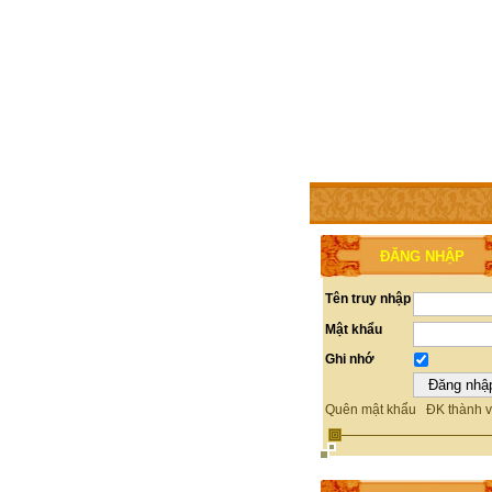
TRANG CHỦ
THÀNH V
ĐĂNG NHẬP
Tên truy nhập
Mật khẩu
Ghi nhớ
Quên mật khẩu
ĐK thành v