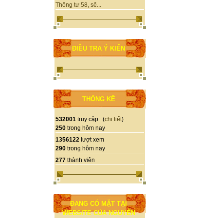
Thông tư 58, sẽ...
ĐIỀU TRA Ý KIẾN
THỐNG KÊ
532001
truy cập (
chi tiết
)
250
trong hôm nay
1356122
lượt xem
290
trong hôm nay
277
thành viên
ĐANG CÓ MẶT TẠI
WEBSITE CỦA NGUYỄN