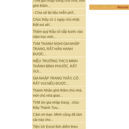
TVM gia nhập trang chủ nhà, mời
ghé thăm...
Website
- Chia sẻ tài liệu miễn phí!...
Chúc thầy có 1 ngày chủ nhật
thật vui vẻ!...
Thăm quý thầy cô sắp bước vào
năm học mới...
TVM THANH NGHỊ GIA NHẬP
TRANG, RẤT HÂN HẠNH
ĐƯỢC...
HIỆU TRƯỞNG THCS MINH
THÀNH BÌNH PHƯỚC, RẤT
VUI...
GIA NHẬP TRANG THẦY, CÔ.
RẤT VUI NẾU ĐƯỢC...
Thành Nhân ghé thăm chủ nhà,
mời chủ nhà giao...
TVM xin gia nhập trang , chúc
thầy Thành Tựu...
Cảm ơn bạn. Mình cũng đã làm
cái này cho...
Tiện ích Excel tính điểm theo