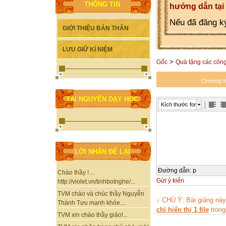
THÔNG TIN
hướng dẫn tại
Nếu đã đăng ký
GIỚI THIỆU BẢN THÂN
LƯU GIỮ KỈ NIỆM
>
Gốc
Quà tặng các công 
Chương tr
TÀI NGUYÊN DẠY HỌC
Kích thước font
LỜI NHẮN ĐỂ LẠI
Đường dẫn
:
p
Chào thầy !....
Gửi ý kiến
http://violet.vn/tinhbotnghe/...
TVM chào và chúc thầy Nguyễn
↓ CHÚ Ý: Bài giảng nà
Thành Tựu mạnh khỏe....
chỉ hiển thị 1 file
trong
TVM xin chào thầy giáo!...