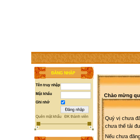
TRANG CHỦ
THÀNH VIÊN
TRỢ GIÚP
WEBSITE 
ĐĂNG NHẬP
Tên truy nhập
Mật khẩu
Chào mừng quý 
Ghi nhớ
Quên mật khẩu
ĐK thành viên
Quý vị chưa đă
chưa thể tải đ
Nếu chưa đăng