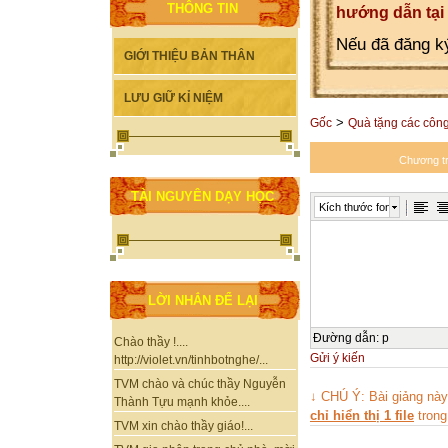
THÔNG TIN
hướng dẫn tại
Nếu đã đăng ký
GIỚI THIỆU BẢN THÂN
LƯU GIỮ KỈ NIỆM
>
Gốc
Quà tặng các công 
Chương tr
TÀI NGUYÊN DẠY HỌC
Kích thước font
LỜI NHẮN ĐỂ LẠI
Đường dẫn
:
p
Chào thầy !....
Gửi ý kiến
http://violet.vn/tinhbotnghe/...
TVM chào và chúc thầy Nguyễn
↓ CHÚ Ý: Bài giảng nà
Thành Tựu mạnh khỏe....
chỉ hiển thị 1 file
trong
TVM xin chào thầy giáo!...