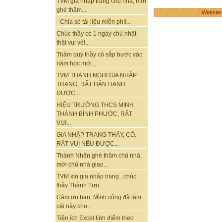
TVM gia nhập trang chủ nhà, mời
ghé thăm...
Website
- Chia sẻ tài liệu miễn phí!...
Chúc thầy có 1 ngày chủ nhật
thật vui vẻ!...
Thăm quý thầy cô sắp bước vào
năm học mới...
TVM THANH NGHỊ GIA NHẬP
TRANG, RẤT HÂN HẠNH
ĐƯỢC...
HIỆU TRƯỞNG THCS MINH
THÀNH BÌNH PHƯỚC, RẤT
VUI...
GIA NHẬP TRANG THẦY, CÔ.
RẤT VUI NẾU ĐƯỢC...
Thành Nhân ghé thăm chủ nhà,
mời chủ nhà giao...
TVM xin gia nhập trang , chúc
thầy Thành Tựu...
Cảm ơn bạn. Mình cũng đã làm
cái này cho...
Tiện ích Excel tính điểm theo