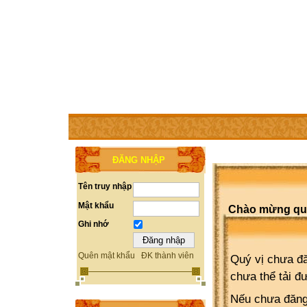
TRANG CHỦ
THÀNH VIÊN
TRỢ GIÚP
WEBSITE 
ĐĂNG NHẬP
Tên truy nhập
Mật khẩu
Chào mừng quý 
Ghi nhớ
Quên mật khẩu
ĐK thành viên
Quý vị chưa đă
chưa thể tải đ
Nếu chưa đăng