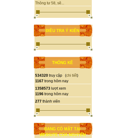
Thông tư 58, sẽ...
ĐIỀU TRA Ý KIẾN
THỐNG KÊ
534320
truy cập (
chi tiết
)
1167
trong hôm nay
1358573
lượt xem
1196
trong hôm nay
277
thành viên
ĐANG CÓ MẶT TẠI
WEBSITE CỦA NGUYỄN