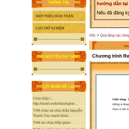
THÔNG TIN
hướng dẫn tại
Nếu đã đăng ký
GIỚI THIỆU BẢN THÂN
LƯU GIỮ KỈ NIỆM
>
Gốc
Quà tặng các công 
Chư
Chương trình Re
TÀI NGUYÊN DẠY HỌC
LỜI NHẮN ĐỂ LẠI
Chào thầy !....
http://violet.vn/tinhbotnghe/...
TVM chào và chúc thầy Nguyễn
Thành Tựu mạnh khỏe....
TVM xin chào thầy giáo!...