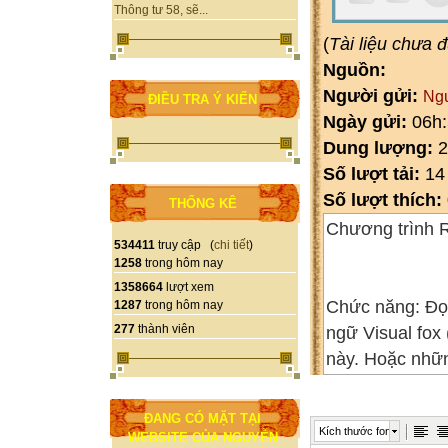
Thông tư 58, sẽ...
(
Tài liệu chưa 
Nguồn:
Người gửi:
Ng
ĐIỀU TRA Ý KIẾN
Ngày gửi:
06h:
Dung lượng:
2
Số lượt tải:
14
Số lượt thích:
THỐNG KÊ
Chương trình 
534411
truy cập (
chi tiết
)
1258
trong hôm nay
1358664
lượt xem
Chức năng: Đọ
1287
trong hôm nay
277
thành viên
ngữ Visual fox
này. Hoặc nhữn
chưa có tiền tr
ĐANG CÓ MẶT TẠI
Kích thước font
WEBSITE CỦA NGUYỄN