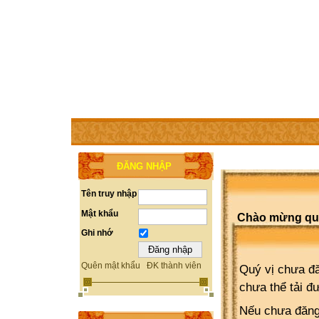
TRANG CHỦ
THÀNH VIÊN
TRỢ GIÚP
WEBSITE 
ĐĂNG NHẬP
Tên truy nhập
Mật khẩu
Chào mừng quý 
Ghi nhớ
Quên mật khẩu
ĐK thành viên
Quý vị chưa đă
chưa thể tải đ
Nếu chưa đăng