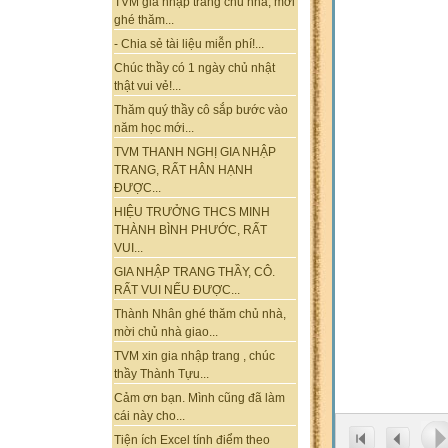
TVM gia nhập trang chủ nhà, mời
ghé thăm...
- Chia sẻ tài liệu miễn phí!...
Chúc thầy có 1 ngày chủ nhật
thật vui vẻ!...
Thăm quý thầy cô sắp bước vào
năm học mới...
TVM THANH NGHỊ GIA NHẬP
TRANG, RẤT HÂN HẠNH
ĐƯỢC...
HIỆU TRƯỞNG THCS MINH
THÀNH BÌNH PHƯỚC, RẤT
VUI...
GIA NHẬP TRANG THẦY, CÔ.
RẤT VUI NẾU ĐƯỢC...
Thành Nhân ghé thăm chủ nhà,
mời chủ nhà giao...
TVM xin gia nhập trang , chúc
thầy Thành Tựu...
Cảm ơn bạn. Mình cũng đã làm
cái này cho...
Tiện ích Excel tính điểm theo