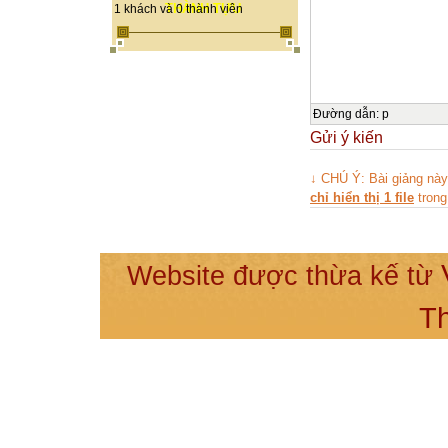
THÀNH TỰU
1 khách và 0 thành viên
Đường dẫn
:
p
Gửi ý kiến
↓ CHÚ Ý: Bài giảng nà
chỉ hiển thị 1 file
trong
Website được thừa kế từ
T