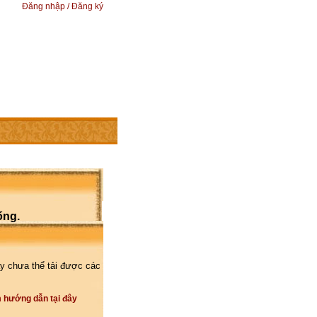
Đăng nhập / Đăng ký
ống.
y chưa thể tải được các
 hướng dẫn tại đây