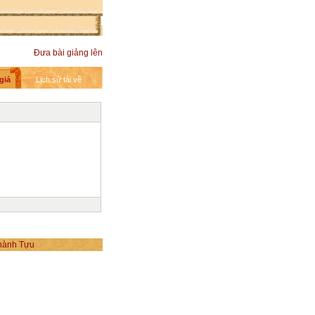
Đưa bài giảng lên
giả
Lịch sử tải về
hành Tựu