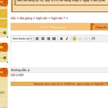
Nếu đã đăng ký rồi, quý vị có thể đăng nhập ở ngay ô bên phải.
>
>
>
>
Gốc
Bài giảng
Ngữ văn
Ngữ văn 7
Tiết 33 - Tiếng gà trưa
Cùng tác 
Kích thước font
ỌC
Đường dẫn
:
p
Gửi ý kiến
Violet.vn
Nguyễn T
Website được thừa kế từ
, người quản trị:
.
uyễn