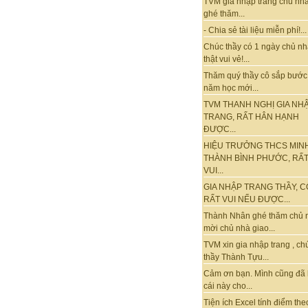
TVM gia nhập trang chủ nhà
ghé thăm...
- Chia sẻ tài liệu miễn phí!...
Chúc thầy có 1 ngày chủ nh
thật vui vẻ!...
Thăm quý thầy cô sắp bước
năm học mới...
TVM THANH NGHỊ GIA NH
TRANG, RẤT HÂN HẠNH
ĐƯỢC...
HIỆU TRƯỞNG THCS MIN
THÀNH BÌNH PHƯỚC, RẤ
VUI...
GIA NHẬP TRANG THẦY, C
RẤT VUI NẾU ĐƯỢC...
Thành Nhân ghé thăm chủ 
mời chủ nhà giao...
TVM xin gia nhập trang , ch
thầy Thành Tựu...
Cảm ơn bạn. Mình cũng đã
cái này cho...
Tiện ích Excel tính điểm the