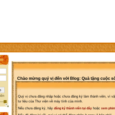
IÊN
TRỢ GIÚP
WEBSITE CỦA CÁC THÀNH VIÊN
Chào mừng quý vị đến với Blog: Quà tặng cuộc s
iên
Quý vị chưa đăng nhập hoặc chưa đăng ký làm thành viên, vì vậ
tư liệu của Thư viện về máy tính của mình.
Nếu chưa đăng ký, hãy
hoặc
đăng ký thành viên tại đây
xem phim