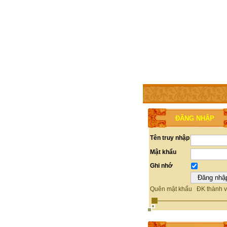
TRANG CHỦ
THÀNH V
ĐĂNG NHẬP
Tên truy nhập
Mật khẩu
Ghi nhớ
Quên mật khẩu
ĐK thành v