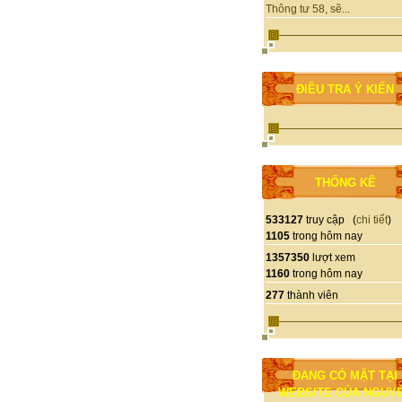
Thông tư 58, sẽ...
ĐIỀU TRA Ý KIẾN
THỐNG KÊ
533127
truy cập (
chi tiết
)
1105
trong hôm nay
1357350
lượt xem
1160
trong hôm nay
277
thành viên
ĐANG CÓ MẶT TẠI
WEBSITE CỦA NGUY