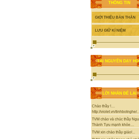
THÔNG TIN
GIỚI THIỆU BẢN THÂN
LƯU GIỮ KỈ NIỆM
TÀI NGUYÊN DẠY H
LỜI NHẮN ĐỂ LẠI
Chào thầy !....
http://violet.vn/tinhbotnghe/..
TVM chào và chúc thầy Ng
Thành Tựu mạnh khỏe....
TVM xin chào thầy giáo!...