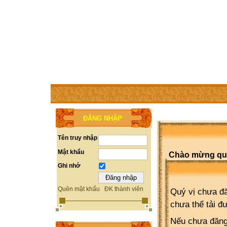
TRANG CHỦ
THÀNH VIÊN
TRỢ GIÚP
WEBSITE 
ĐĂNG NHẬP
Tên truy nhập
Mật khẩu
Chào mừng quý 
Ghi nhớ
Quên mật khẩu
ĐK thành viên
Quý vị chưa đă
chưa thể tải đ
Nếu chưa đăng