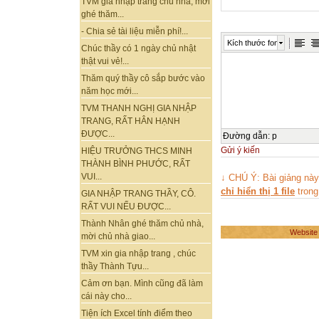
TVM gia nhập trang chủ nhà, mời
ghé thăm...
- Chia sẻ tài liệu miễn phí!...
Kích thước font
Chúc thầy có 1 ngày chủ nhật
thật vui vẻ!...
Thăm quý thầy cô sắp bước vào
năm học mới...
TVM THANH NGHỊ GIA NHẬP
TRANG, RẤT HÂN HẠNH
ĐƯỢC...
Đường dẫn
:
p
Gửi ý kiến
HIỆU TRƯỞNG THCS MINH
THÀNH BÌNH PHƯỚC, RẤT
VUI...
↓ CHÚ Ý: Bài giảng nà
chỉ hiển thị 1 file
trong
GIA NHẬP TRANG THẦY, CÔ.
RẤT VUI NẾU ĐƯỢC...
Thành Nhân ghé thăm chủ nhà,
Website
mời chủ nhà giao...
TVM xin gia nhập trang , chúc
thầy Thành Tựu...
Cảm ơn bạn. Mình cũng đã làm
cái này cho...
Tiện ích Excel tính điểm theo