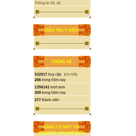
Thông tư 58, sẽ...
ĐIỀU TRA Ý KIẾN
THỐNG KÊ
532017
truy cập (
chi tiết
)
266
trong hôm nay
1356141
lượt xem
309
trong hôm nay
277
thành viên
ĐANG CÓ MẶT TẠI
WEBSITE CỦA NGUYỄN