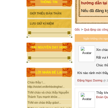
THÔNG TIN
hướng dẫn tại
Nếu đã đăng ký
GIỚI THIỆU BẢN THÂN
LƯU GIỮ KỈ NIỆM
>
Gốc
Quà tặng các công 
Ngăn không cho ngườ
TÀI NGUYÊN DẠY HỌC
Xin chà
Rất vui 
Chúc thầ
LỜI NHẮN ĐỂ LẠI
Khi nào rảnh mời thầ
Đặng Ngọc Dương
@ 20
Chào thầy !....
http://violet.vn/tinhbotnghe/...
Thầy kh
TVM chào và chúc thầy Nguyễn
Thành Tựu mạnh khỏe....
Đoàn Qu
TVM xin chào thầy giáo!...