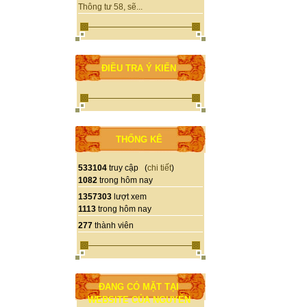
Thông tư 58, sẽ...
ĐIỀU TRA Ý KIẾN
THỐNG KÊ
533104
truy cập (
chi tiết
)
1082
trong hôm nay
1357303
lượt xem
1113
trong hôm nay
277
thành viên
ĐANG CÓ MẶT TẠI
WEBSITE CỦA NGUYỄN