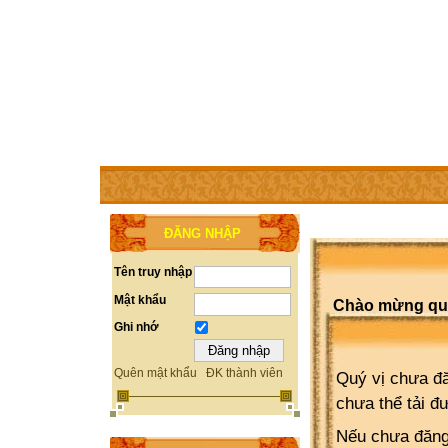
TRANG CHỦ
THÀNH VIÊN
TRỢ GIÚP
WEBSITE 
ĐĂNG NHẬP
Tên truy nhập
Mật khẩu
Chào mừng quý 
Ghi nhớ
Quên mật khẩu
ĐK thành viên
Quý vị chưa đă
chưa thể tải đ
Nếu chưa đăng