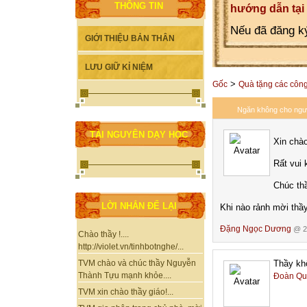
THÔNG TIN
hướng dẫn tại
Nếu đã đăng ký
GIỚI THIỆU BẢN THÂN
LƯU GIỮ KỈ NIỆM
>
Gốc
Quà tặng các công 
Ngăn không cho ngườ
TÀI NGUYÊN DẠY HỌC
Xin chà
Rất vui 
Chúc thầ
LỜI NHẮN ĐỂ LẠI
Khi nào rảnh mời thầ
Đặng Ngọc Dương
@ 20
Chào thầy !....
http://violet.vn/tinhbotnghe/...
Thầy kh
TVM chào và chúc thầy Nguyễn
Thành Tựu mạnh khỏe....
Đoàn Qu
TVM xin chào thầy giáo!...