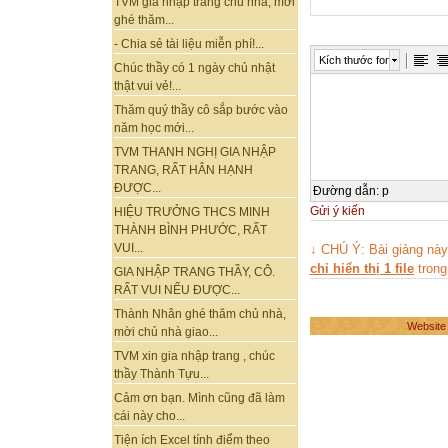
TVM gia nhập trang chủ nhà, mời
ghé thăm...
- Chia sẻ tài liệu miễn phí!...
Kích thước font
Chúc thầy có 1 ngày chủ nhật
thật vui vẻ!...
Thăm quý thầy cô sắp bước vào
năm học mới...
TVM THANH NGHỊ GIA NHẬP
TRANG, RẤT HÂN HẠNH
ĐƯỢC...
Đường dẫn
:
p
Gửi ý kiến
HIỆU TRƯỞNG THCS MINH
THÀNH BÌNH PHƯỚC, RẤT
VUI...
↓ CHÚ Ý: Bài giảng nà
chỉ hiển thị 1 file
trong
GIA NHẬP TRANG THẦY, CÔ.
RẤT VUI NẾU ĐƯỢC...
Thành Nhân ghé thăm chủ nhà,
Website
mời chủ nhà giao...
TVM xin gia nhập trang , chúc
thầy Thành Tựu...
Cảm ơn bạn. Mình cũng đã làm
cái này cho...
Tiện ích Excel tính điểm theo