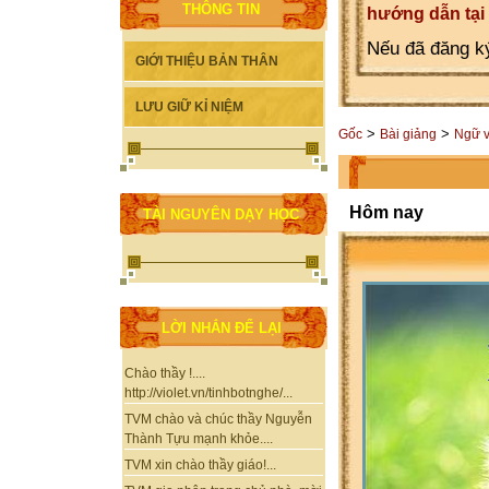
THÔNG TIN
hướng dẫn tại
Nếu đã đăng ký
GIỚI THIỆU BẢN THÂN
LƯU GIỮ KỈ NIỆM
>
>
Gốc
Bài giảng
Ngữ 
Hôm nay
TÀI NGUYÊN DẠY HỌC
LỜI NHẮN ĐỂ LẠI
Chào thầy !....
http://violet.vn/tinhbotnghe/...
TVM chào và chúc thầy Nguyễn
Thành Tựu mạnh khỏe....
TVM xin chào thầy giáo!...