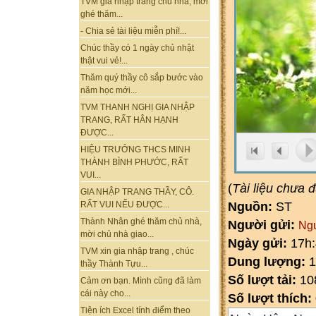
TVM gia nhập trang chủ nhà, mời
ghé thăm...
- Chia sẻ tài liệu miễn phí!...
Chúc thầy có 1 ngày chủ nhật
thật vui vẻ!...
Thăm quý thầy cô sắp bước vào
năm học mới...
TVM THANH NGHỊ GIA NHẬP
TRANG, RẤT HÂN HẠNH
ĐƯỢC...
HIỆU TRƯỞNG THCS MINH
THÀNH BÌNH PHƯỚC, RẤT
VUI...
(
Tài liệu chưa 
GIA NHẬP TRANG THẦY, CÔ.
Nguồn:
ST
RẤT VUI NẾU ĐƯỢC...
Thành Nhân ghé thăm chủ nhà,
Người gửi:
Ng
mời chủ nhà giao...
Ngày gửi:
17h:
TVM xin gia nhập trang , chúc
Dung lượng:
1
thầy Thành Tựu...
Số lượt tải:
10
Cảm ơn bạn. Mình cũng đã làm
cái này cho...
Số lượt thích:
Tiện ích Excel tính điểm theo