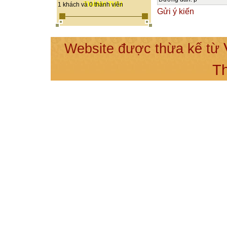
THÀNH TỰU
1 khách và 0 thành viên
Gửi ý kiến
Chuyện ngày H
và tất cả nhữn
Website được thừa kế từ
Hôm Nay là củ
T
Hãy giữ những 
Vượt qua buồn 
Hãy sống hôm n
Bạn có thể nói
Tôi đã sống và