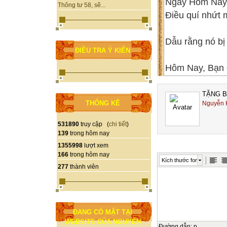
Ngày Hôm Na
Thông tư 58, sẽ...
Điều quí nhứt
Dẫu rằng nó b
ĐIỀU TRA Ý KIẾN
Hôm Nay, Bạn 
Chứ không phả
TẶNG B
THỐNG KÊ
Nguyễn 
Hôm Qua khôn
và Ngày Mai c
531890
truy cập (
chi tiết
)
Hầu hết các bự
139
trong hôm nay
là tàn dư của
1355998
lượt xem
166
trong hôm nay
Kích thước font
277
thành viên
Hãy giữ cho n
Hãy nhứt định 
thực phẩm, côn
ĐANG CÓ MẶT TẠI
WEBSITE CỦA NGUYỄN
Ngày Hôm Nay 
Đường dẫn
:
p