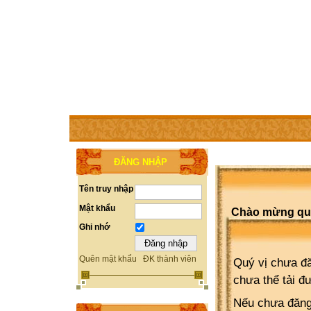
TRANG CHỦ
THÀNH VIÊN
TRỢ GIÚP
WEBSITE 
ĐĂNG NHẬP
Tên truy nhập
Mật khẩu
Chào mừng quý 
Ghi nhớ
Quên mật khẩu
ĐK thành viên
Quý vị chưa đă
chưa thể tải đ
Nếu chưa đăng