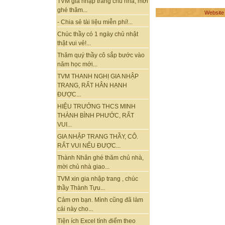
TVM gia nhập trang chủ nhà, mời
ghé thăm...
Website
- Chia sẻ tài liệu miễn phí!...
Chúc thầy có 1 ngày chủ nhật
thật vui vẻ!...
Thăm quý thầy cô sắp bước vào
năm học mới...
TVM THANH NGHỊ GIA NHẬP
TRANG, RẤT HÂN HẠNH
ĐƯỢC...
HIỆU TRƯỞNG THCS MINH
THÀNH BÌNH PHƯỚC, RẤT
VUI...
GIA NHẬP TRANG THẦY, CÔ.
RẤT VUI NẾU ĐƯỢC...
Thành Nhân ghé thăm chủ nhà,
mời chủ nhà giao...
TVM xin gia nhập trang , chúc
thầy Thành Tựu...
Cảm ơn bạn. Mình cũng đã làm
cái này cho...
Tiện ích Excel tính điểm theo