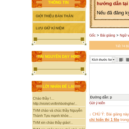
THÔNG TIN
hướng dẫn tại
Nếu đã đăng ký
GIỚI THIỆU BẢN THÂN
LƯU GIỮ KỈ NIỆM
>
>
Gốc
Bài giảng
Ngữ 
Tiết 74 B
TÀI NGUYÊN DẠY HỌC
Kích thước font
LỜI NHẮN ĐỂ LẠI
Đường dẫn
:
p
Chào thầy !....
Gửi ý kiến
http://violet.vn/tinhbotnghe/...
TVM chào và chúc thầy Nguyễn
↓ CHÚ Ý: Bài giảng nà
Thành Tựu mạnh khỏe....
chỉ hiển thị 1 file
trong
TVM xin chào thầy giáo!...