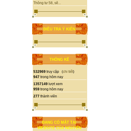
Thông tư 58, sẽ...
ĐIỀU TRA Ý KIẾN
THỐNG KÊ
532969
truy cập (
chi tiết
)
947
trong hôm nay
1357149
lượt xem
959
trong hôm nay
277
thành viên
ĐANG CÓ MẶT TẠI
WEBSITE CỦA NGUYỄN