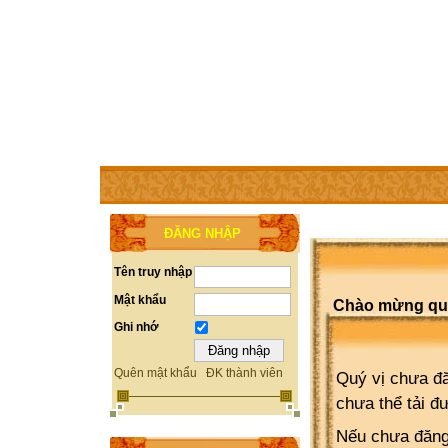
TRANG CHỦ
THÀNH VIÊN
TRỢ GIÚP
WEBSITE 
ĐĂNG NHẬP
Tên truy nhập
Mật khẩu
Chào mừng quý 
Ghi nhớ
Quên mật khẩu
ĐK thành viên
Quý vị chưa đă
chưa thể tải đ
Nếu chưa đăng