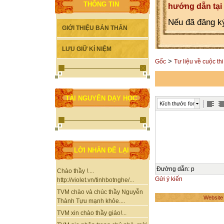
THÔNG TIN
hướng dẫn tại
Nếu đã đăng ký
GIỚI THIỆU BẢN THÂN
LƯU GIỮ KỈ NIỆM
>
Gốc
Tư liệu về cuộc th
TÀI NGUYÊN DẠY HỌC
Kích thước font
LỜI NHẮN ĐỂ LẠI
Đường dẫn
:
p
Chào thầy !....
Gửi ý kiến
http://violet.vn/tinhbotnghe/...
TVM chào và chúc thầy Nguyễn
Website
Thành Tựu mạnh khỏe....
TVM xin chào thầy giáo!...