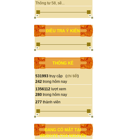
Thông tư 58, sẽ...
ĐIỀU TRA Ý KIẾN
THỐNG KÊ
531993
truy cập (
chi tiết
)
242
trong hôm nay
1356112
lượt xem
280
trong hôm nay
277
thành viên
ĐANG CÓ MẶT TẠI
WEBSITE CỦA NGUYỄN