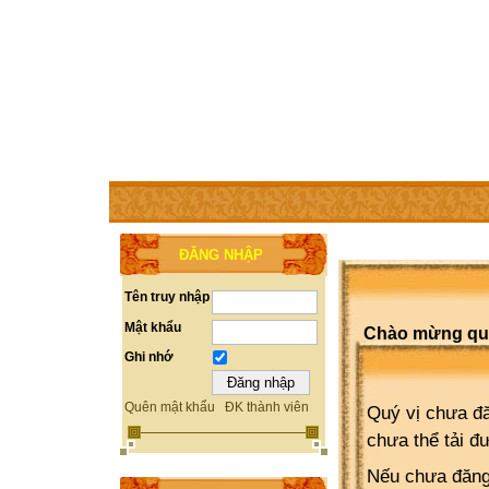
TRANG CHỦ
THÀNH VIÊN
TRỢ GIÚP
WEBSITE 
ĐĂNG NHẬP
Tên truy nhập
Mật khẩu
Chào mừng quý 
Ghi nhớ
Quên mật khẩu
ĐK thành viên
Quý vị chưa đă
chưa thể tải đ
Nếu chưa đăng