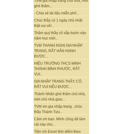
TVM gia nhập trang chủ nhà, mời
ghé thăm...
- Chia sẻ tài liệu miễn phí!...
Chúc thầy có 1 ngày chủ nhật
thật vui vẻ!...
Thăm quý thầy cô sắp bước vào
năm học mới...
TVM THANH NGHỊ GIA NHẬP
TRANG, RẤT HÂN HẠNH
ĐƯỢC...
HIỆU TRƯỞNG THCS MINH
THÀNH BÌNH PHƯỚC, RẤT
VUI...
GIA NHẬP TRANG THẦY, CÔ.
RẤT VUI NẾU ĐƯỢC...
Thành Nhân ghé thăm chủ nhà,
mời chủ nhà giao...
TVM xin gia nhập trang , chúc
thầy Thành Tựu...
Cảm ơn bạn. Mình cũng đã làm
cái này cho...
Tiện ích Excel tính điểm theo