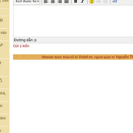
, mời
Kích thước font
ật
 vào
Đường dẫn
:
p
ẬP
Gửi ý kiến
Violet.vn
Nguyễn T
Website được thừa kế từ
, người quản trị:
H
T
Ô.
nhà,
úc
 làm
o