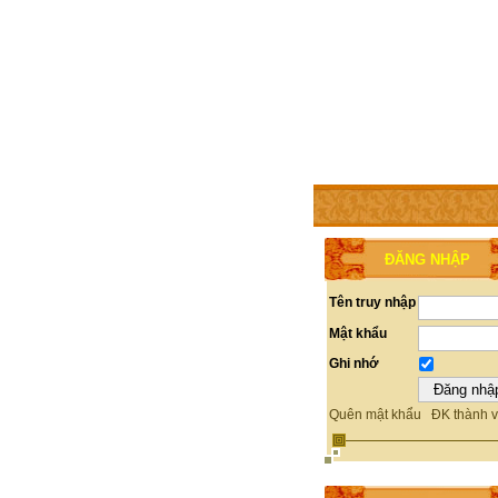
TRANG CHỦ
THÀNH V
ĐĂNG NHẬP
Tên truy nhập
Mật khẩu
Ghi nhớ
Quên mật khẩu
ĐK thành v