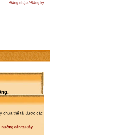
Đăng nhập / Đăng ký
ống.
y chưa thể tải được các
 hướng dẫn tại đây