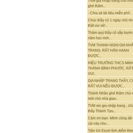
TVM gia nhập trang chủ nhà
ghé thăm...
- Chia sẻ tài liệu miễn phí!...
Chúc thầy có 1 ngày chủ nh
thật vui vẻ!...
Thăm quý thầy cô sắp bước
năm học mới...
TVM THANH NGHỊ GIA NH
TRANG, RẤT HÂN HẠNH
ĐƯỢC...
HIỆU TRƯỞNG THCS MIN
THÀNH BÌNH PHƯỚC, RẤ
VUI...
GIA NHẬP TRANG THẦY, C
RẤT VUI NẾU ĐƯỢC...
Thành Nhân ghé thăm chủ 
mời chủ nhà giao...
TVM xin gia nhập trang , ch
thầy Thành Tựu...
Cảm ơn bạn. Mình cũng đã
cái này cho...
Tiện ích Excel tính điểm the