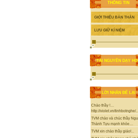
THÔNG TIN
GIỚI THIỆU BẢN THÂN
LƯU GIỮ KỈ NIỆM
TÀI NGUYÊN DẠY H
LỜI NHẮN ĐỂ LẠI
Chào thầy !....
http://violet.vn/tinhbotnghe/..
TVM chào và chúc thầy Ng
Thành Tựu mạnh khỏe....
TVM xin chào thầy giáo!...