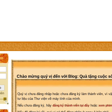
IÊN
TRỢ GIÚP
WEBSITE CỦA CÁC THÀNH VIÊN
Chào mừng quý vị đến với Blog: Quà tặng cuộc s
iên
Quý vị chưa đăng nhập hoặc chưa đăng ký làm thành viên, vì vậ
tư liệu của Thư viện về máy tính của mình.
Nếu chưa đăng ký, hãy
hoặc
đăng ký thành viên tại đây
xem phim