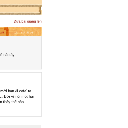
Đưa bài giảng lên
giả
Lịch sử tải về
hế nào ấy
ời bạn đi cafe' ta
. Bởi vì nói một hai
n thấy thế nào.