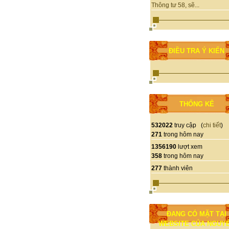
Thông tư 58, sẽ...
ĐIỀU TRA Ý KIẾN
THỐNG KÊ
532022
truy cập (
chi tiết
)
271
trong hôm nay
1356190
lượt xem
358
trong hôm nay
277
thành viên
ĐANG CÓ MẶT TẠI
WEBSITE CỦA NGUY