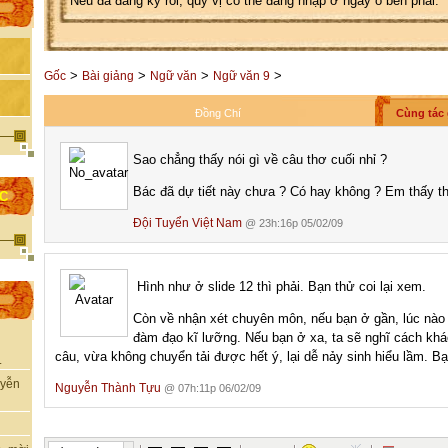
Nếu đã đăng ký rồi, quý vị có thể đăng nhập ở ngay ô bên phải.
>
>
>
>
Gốc
Bài giảng
Ngữ văn
Ngữ văn 9
Đồng Chí
Cùng tác 
Sao chẳng thấy nói gì về câu thơ cuối nhỉ ?
Bác đã dự tiết này chưa ? Có hay không ? Em thấy t
ỌC
Đội Tuyển Việt Nam
@ 23h:16p 05/02/09
Hình như ở slide 12 thì phải. Bạn thử coi lại xem.
Còn về nhận xét chuyên môn, nếu bạn ở gần, lúc nào m
đàm đạo kĩ lưỡng. Nếu bạn ở xa, ta sẽ nghĩ cách khác
câu, vừa không chuyển tải được hết ý, lại dễ nảy sinh hiểu lầm. Bạ
.
uyễn
Nguyễn Thành Tựu
@ 07h:11p 06/02/09