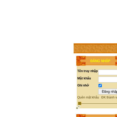
TRANG CHỦ
THÀNH V
ĐĂNG NHẬP
Tên truy nhập
Mật khẩu
Ghi nhớ
Quên mật khẩu
ĐK thành v