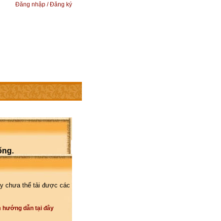
Đăng nhập / Đăng ký
ống.
y chưa thể tải được các
 hướng dẫn tại đây