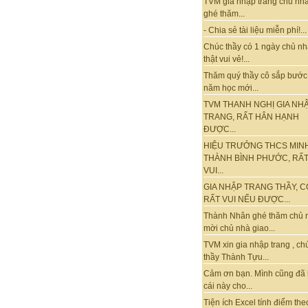
TVM gia nhập trang chủ nhà
ghé thăm...
- Chia sẻ tài liệu miễn phí!...
Chúc thầy có 1 ngày chủ nh
thật vui vẻ!...
Thăm quý thầy cô sắp bước
năm học mới...
TVM THANH NGHỊ GIA NH
TRANG, RẤT HÂN HẠNH
ĐƯỢC...
HIỆU TRƯỞNG THCS MIN
THÀNH BÌNH PHƯỚC, RẤ
VUI...
GIA NHẬP TRANG THẦY, C
RẤT VUI NẾU ĐƯỢC...
Thành Nhân ghé thăm chủ 
mời chủ nhà giao...
TVM xin gia nhập trang , ch
thầy Thành Tựu...
Cảm ơn bạn. Mình cũng đã
cái này cho...
Tiện ích Excel tính điểm the