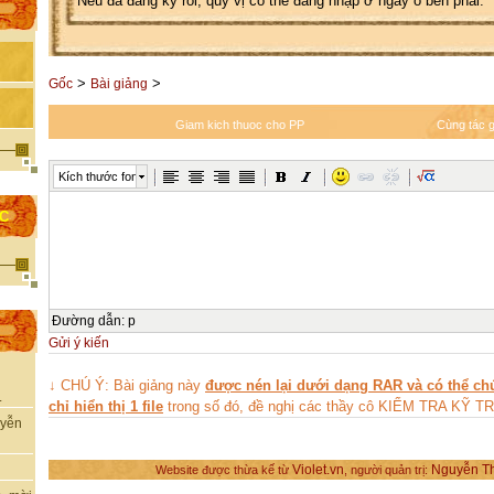
Nếu đã đăng ký rồi, quý vị có thể đăng nhập ở ngay ô bên phải.
>
>
Gốc
Bài giảng
Giam kich thuoc cho PP
Cùng tác g
Kích thước font
ỌC
Đường dẫn
:
p
Gửi ý kiến
↓ CHÚ Ý: Bài giảng này
được nén lại dưới dạng RAR và có thể chứ
.
chỉ hiển thị 1 file
trong số đó, đề nghị các thầy cô KIỂM TRA KỸ
uyễn
Violet.vn
Nguyễn T
Website được thừa kế từ
, người quản trị: