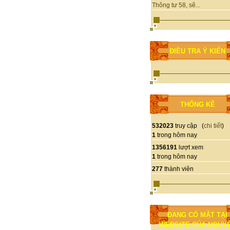
Thông tư 58, sẽ...
ĐIỀU TRA Ý KIẾN
THỐNG KÊ
532023
truy cập (
chi tiết
)
1
trong hôm nay
1356191
lượt xem
1
trong hôm nay
277
thành viên
ĐANG CÓ MẶT TẠI
WEBSITE CỦA NGUY