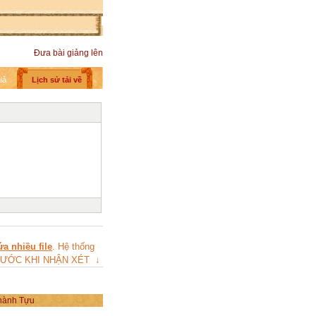
Đưa bài giảng lên
iả
Lịch sử tải về
a nhiều file
. Hệ thống
 TRƯỚC KHI NHẬN XÉT ↓
hành Tựu