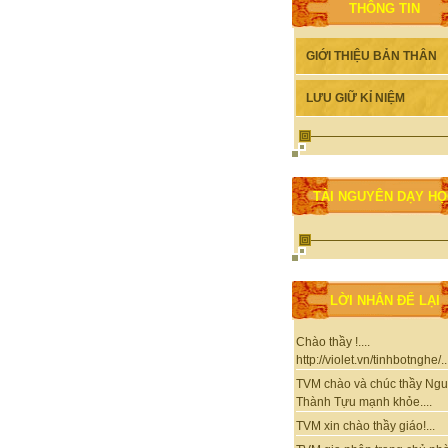
THÔNG TIN
GIỚI THIỆU BẢN THÂN
LƯU GIỮ KỈ NIỆM
TÀI NGUYÊN DẠY H
LỜI NHẮN ĐỂ LẠI
Chào thầy !....
http://violet.vn/tinhbotnghe/..
TVM chào và chúc thầy Ng
Thành Tựu mạnh khỏe....
TVM xin chào thầy giáo!...