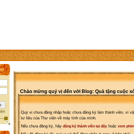
IÊN
TRỢ GIÚP
WEBSITE CỦA CÁC THÀNH VIÊN
Chào mừng quý vị đến với Blog: Quà tặng cuộc s
iên
Quý vị chưa đăng nhập hoặc chưa đăng ký làm thành viên, vì vậ
tư liệu của Thư viện về máy tính của mình.
Nếu chưa đăng ký, hãy
hoặc
đăng ký thành viên tại đây
xem phim