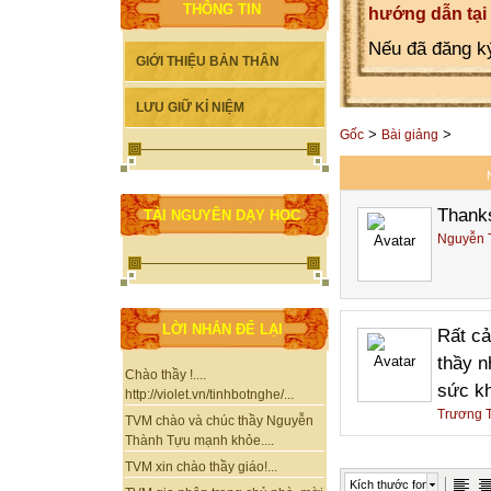
THÔNG TIN
hướng dẫn tại
Nếu đã đăng ký
GIỚI THIỆU BẢN THÂN
LƯU GIỮ KỈ NIỆM
>
>
Gốc
Bài giảng
Thanks
TÀI NGUYÊN DẠY HỌC
Nguyễn 
LỜI NHẮN ĐỂ LẠI
Rất ca
thầy n
Chào thầy !....
sức kh
http://violet.vn/tinhbotnghe/...
Trương 
TVM chào và chúc thầy Nguyễn
Thành Tựu mạnh khỏe....
TVM xin chào thầy giáo!...
Kích thước font