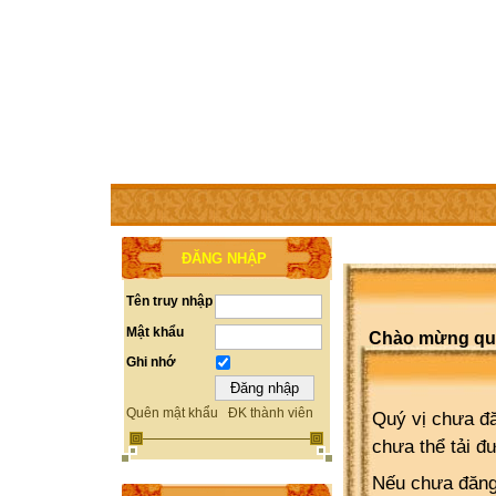
TRANG CHỦ
THÀNH VIÊN
TRỢ GIÚP
WEBSITE 
ĐĂNG NHẬP
Tên truy nhập
Mật khẩu
Chào mừng quý 
Ghi nhớ
Quên mật khẩu
ĐK thành viên
Quý vị chưa đă
chưa thể tải đ
Nếu chưa đăng