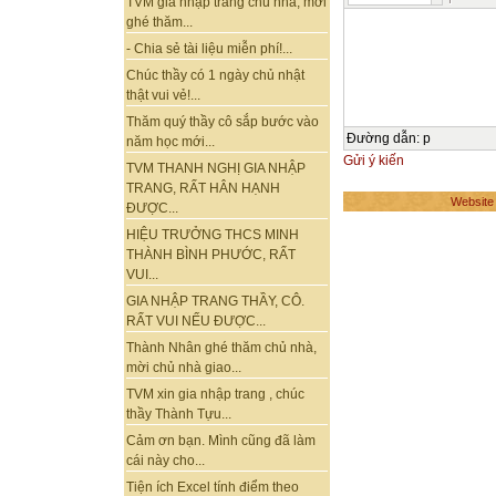
TVM gia nhập trang chủ nhà, mời
ghé thăm...
- Chia sẻ tài liệu miễn phí!...
Chúc thầy có 1 ngày chủ nhật
thật vui vẻ!...
Thăm quý thầy cô sắp bước vào
Đường dẫn
:
p
năm học mới...
Gửi ý kiến
TVM THANH NGHỊ GIA NHẬP
TRANG, RẤT HÂN HẠNH
Website
ĐƯỢC...
HIỆU TRƯỞNG THCS MINH
THÀNH BÌNH PHƯỚC, RẤT
VUI...
GIA NHẬP TRANG THẦY, CÔ.
RẤT VUI NẾU ĐƯỢC...
Thành Nhân ghé thăm chủ nhà,
mời chủ nhà giao...
TVM xin gia nhập trang , chúc
thầy Thành Tựu...
Cảm ơn bạn. Mình cũng đã làm
cái này cho...
Tiện ích Excel tính điểm theo