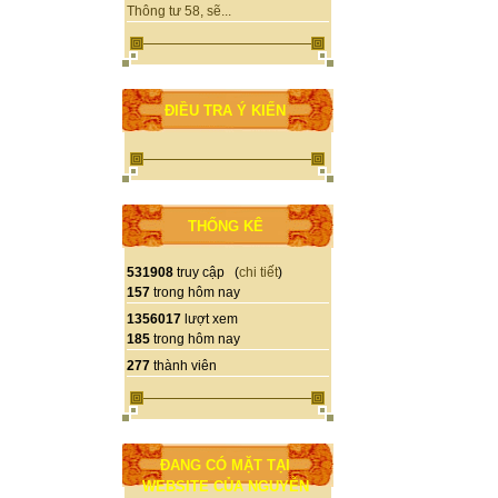
Thông tư 58, sẽ...
ĐIỀU TRA Ý KIẾN
THỐNG KÊ
531908
truy cập (
chi tiết
)
157
trong hôm nay
1356017
lượt xem
185
trong hôm nay
277
thành viên
ĐANG CÓ MẶT TẠI
WEBSITE CỦA NGUYỄN