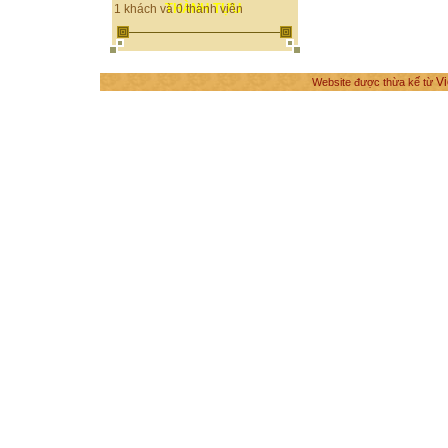
THÀNH TỰU
1 khách và 0 thành viên
Vi
Website được thừa kế từ