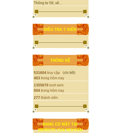
Thông tư 58, sẽ...
ĐIỀU TRA Ý KIẾN
THỐNG KÊ
531604
truy cập (
chi tiết
)
403
trong hôm nay
1355670
lượt xem
504
trong hôm nay
277
thành viên
ĐANG CÓ MẶT TẠI
WEBSITE CỦA NGUYỄN