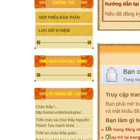
THÔNG TIN
hướng dẫn tại
Nếu đã đăng ký
GIỚI THIỆU BẢN THÂN
LƯU GIỮ KỈ NIỆM
TÀI NGUYÊN DẠY HỌC
Bạn 
Trang nà
Truy cập tra
LỜI NHẮN ĐỂ LẠI
Bạn phải mở tr
Chào thầy !....
và mật khẩu đã
http://violet.vn/tinhbotnghe/...
Bạn làm gì t
TVM chào và chúc thầy Nguyễn
Thành Tựu mạnh khỏe....
Mở trang đăng n
TVM xin chào thầy giáo!...
Quay trở lại tran