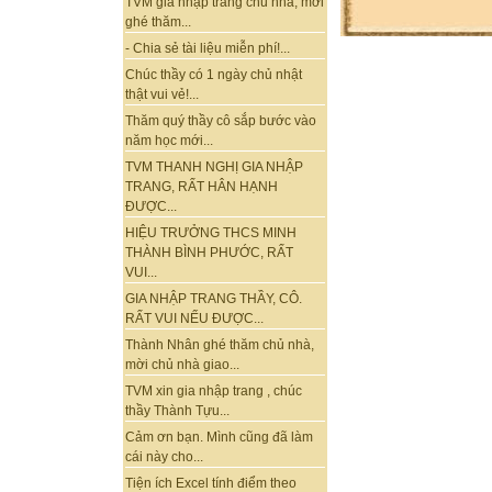
TVM gia nhập trang chủ nhà, mời
ghé thăm...
- Chia sẻ tài liệu miễn phí!...
Chúc thầy có 1 ngày chủ nhật
thật vui vẻ!...
Thăm quý thầy cô sắp bước vào
năm học mới...
TVM THANH NGHỊ GIA NHẬP
TRANG, RẤT HÂN HẠNH
ĐƯỢC...
HIỆU TRƯỞNG THCS MINH
THÀNH BÌNH PHƯỚC, RẤT
VUI...
GIA NHẬP TRANG THẦY, CÔ.
RẤT VUI NẾU ĐƯỢC...
Thành Nhân ghé thăm chủ nhà,
mời chủ nhà giao...
TVM xin gia nhập trang , chúc
thầy Thành Tựu...
Cảm ơn bạn. Mình cũng đã làm
cái này cho...
Tiện ích Excel tính điểm theo