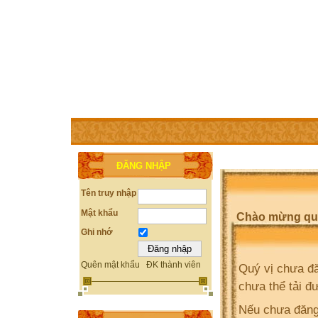
TRANG CHỦ
THÀNH VIÊN
TRỢ GIÚP
WEBSITE 
ĐĂNG NHẬP
Tên truy nhập
Mật khẩu
Chào mừng quý 
Ghi nhớ
Quên mật khẩu
ĐK thành viên
Quý vị chưa đă
chưa thể tải đ
Nếu chưa đăng