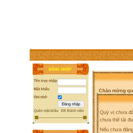
TRANG CHỦ
THÀNH VIÊN
TRỢ GIÚP
WEBSITE 
ĐĂNG NHẬP
Tên truy nhập
Mật khẩu
Chào mừng quý 
Ghi nhớ
Quên mật khẩu
ĐK thành viên
Quý vị chưa đă
chưa thể tải đ
Nếu chưa đăng