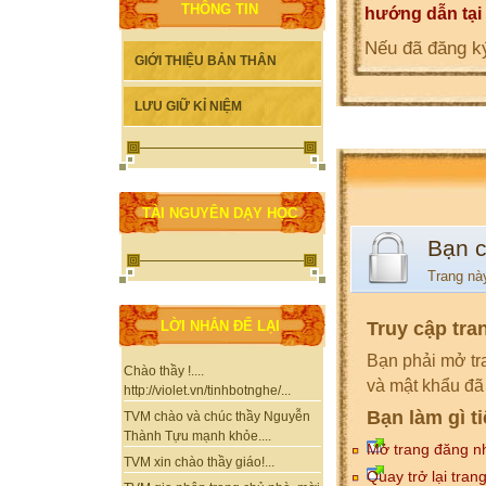
THÔNG TIN
hướng dẫn tại
Nếu đã đăng ký
GIỚI THIỆU BẢN THÂN
LƯU GIỮ KỈ NIỆM
TÀI NGUYÊN DẠY HỌC
Bạn 
Trang nà
Truy cập tra
LỜI NHẮN ĐỂ LẠI
Bạn phải mở tr
Chào thầy !....
và mật khẩu đã
http://violet.vn/tinhbotnghe/...
Bạn làm gì t
TVM chào và chúc thầy Nguyễn
Thành Tựu mạnh khỏe....
Mở trang đăng n
TVM xin chào thầy giáo!...
Quay trở lại tran