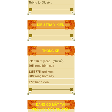
Thông tư 58, sẽ...
ĐIỀU TRA Ý KIẾN
THỐNG KÊ
531696
truy cập (
chi tiết
)
495
trong hôm nay
1355775
lượt xem
609
trong hôm nay
277
thành viên
ĐANG CÓ MẶT TẠI
WEBSITE CỦA NGUYỄN