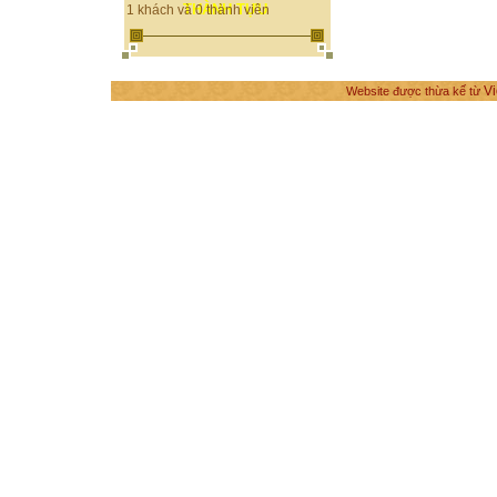
THÀNH TỰU
1 khách và 0 thành viên
Vi
Website được thừa kế từ