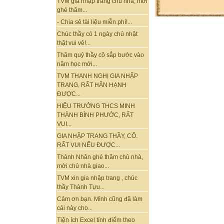
TVM gia nhập trang chủ nhà, mời
ghé thăm...
- Chia sẻ tài liệu miễn phí!...
Chúc thầy có 1 ngày chủ nhật
thật vui vẻ!...
Thăm quý thầy cô sắp bước vào
năm học mới...
TVM THANH NGHỊ GIA NHẬP
TRANG, RẤT HÂN HẠNH
ĐƯỢC...
HIỆU TRƯỞNG THCS MINH
THÀNH BÌNH PHƯỚC, RẤT
VUI...
GIA NHẬP TRANG THẦY, CÔ.
RẤT VUI NẾU ĐƯỢC...
Thành Nhân ghé thăm chủ nhà,
mời chủ nhà giao...
TVM xin gia nhập trang , chúc
thầy Thành Tựu...
Cảm ơn bạn. Mình cũng đã làm
cái này cho...
Tiện ích Excel tính điểm theo