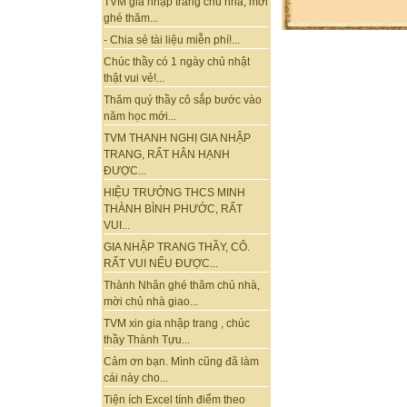
TVM gia nhập trang chủ nhà, mời
ghé thăm...
- Chia sẻ tài liệu miễn phí!...
Chúc thầy có 1 ngày chủ nhật
thật vui vẻ!...
Thăm quý thầy cô sắp bước vào
năm học mới...
TVM THANH NGHỊ GIA NHẬP
TRANG, RẤT HÂN HẠNH
ĐƯỢC...
HIỆU TRƯỞNG THCS MINH
THÀNH BÌNH PHƯỚC, RẤT
VUI...
GIA NHẬP TRANG THẦY, CÔ.
RẤT VUI NẾU ĐƯỢC...
Thành Nhân ghé thăm chủ nhà,
mời chủ nhà giao...
TVM xin gia nhập trang , chúc
thầy Thành Tựu...
Cảm ơn bạn. Mình cũng đã làm
cái này cho...
Tiện ích Excel tính điểm theo