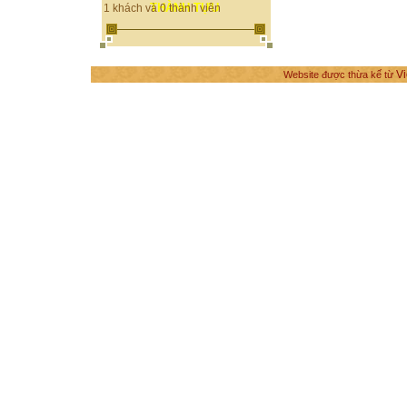
THÀNH TỰU
1 khách và 0 thành viên
Vi
Website được thừa kế từ