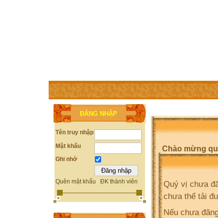
TRANG CHỦ
THÀNH VIÊN
TRỢ GIÚP
WEBSITE 
ĐĂNG NHẬP
Tên truy nhập
Mật khẩu
Chào mừng quý 
Ghi nhớ
Quên mật khẩu
ĐK thành viên
Quý vị chưa đă
chưa thể tải đ
Nếu chưa đăng