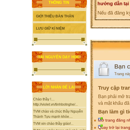
THÔNG TIN
hướng dẫn tại
Nếu đã đăng ký
GIỚI THIỆU BẢN THÂN
LƯU GIỮ KỈ NIỆM
TÀI NGUYÊN DẠY HỌC
Bạn 
Trang nà
Truy cập tra
LỜI NHẮN ĐỂ LẠI
Bạn phải mở tr
Chào thầy !....
và mật khẩu đã
http://violet.vn/tinhbotnghe/...
Bạn làm gì t
TVM chào và chúc thầy Nguyễn
Thành Tựu mạnh khỏe....
Mở trang đăng n
TVM xin chào thầy giáo!...
Quay trở lại tran