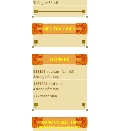
Thông tư 58, sẽ...
ĐIỀU TRA Ý KIẾN
THỐNG KÊ
533157
truy cập (
chi tiết
)
4
trong hôm nay
1357381
lượt xem
4
trong hôm nay
277
thành viên
ĐANG CÓ MẶT TẠI
WEBSITE CỦA NGUYỄN