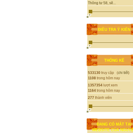
Thông tư 58, sẽ...
ĐIỀU TRA Ý KIẾN
THỐNG KÊ
533130
truy cập (
chi tiết
)
1108
trong hôm nay
1357354
lượt xem
1164
trong hôm nay
277
thành viên
ĐANG CÓ MẶT TẠI
WEBSITE CỦA NGUY