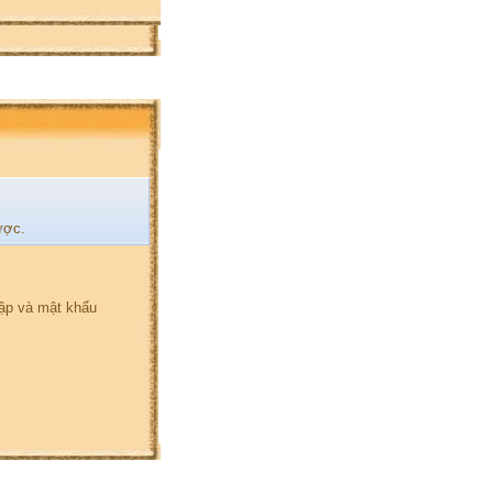
ược.
hập và mật khẩu