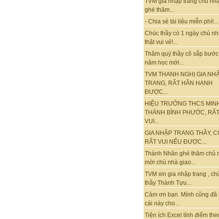
TVM gia nhập trang chủ nhà
ghé thăm...
- Chia sẻ tài liệu miễn phí!...
Chúc thầy có 1 ngày chủ nh
thật vui vẻ!...
Thăm quý thầy cô sắp bước
năm học mới...
TVM THANH NGHỊ GIA NH
TRANG, RẤT HÂN HẠNH
ĐƯỢC...
HIỆU TRƯỞNG THCS MIN
THÀNH BÌNH PHƯỚC, RẤ
VUI...
GIA NHẬP TRANG THẦY, C
RẤT VUI NẾU ĐƯỢC...
Thành Nhân ghé thăm chủ 
mời chủ nhà giao...
TVM xin gia nhập trang , ch
thầy Thành Tựu...
Cảm ơn bạn. Mình cũng đã
cái này cho...
Tiện ích Excel tính điểm the