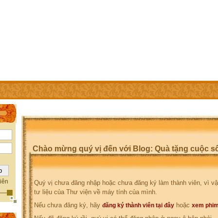
IÊN
TRỢ GIÚP
WEBSITE CỦA CÁC THÀNH VIÊN
Chào mừng quý vị đến với Blog: Quà tặng cuộc s
iên
Quý vị chưa đăng nhập hoặc chưa đăng ký làm thành viên, vì vậ
tư liệu của Thư viện về máy tính của mình.
Nếu chưa đăng ký, hãy
hoặc
đăng ký thành viên tại đây
xem phim