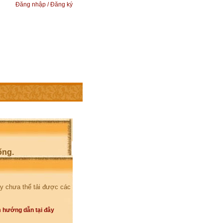
Đăng nhập / Đăng ký
ống.
y chưa thể tải được các
 hướng dẫn tại đây