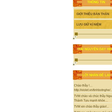
THÔNG TIN
GIỚI THIỆU BẢN THÂN
LƯU GIỮ KỈ NIỆM
TÀI NGUYÊN DẠY H
LỜI NHẮN ĐỂ LẠI
Chào thầy !....
http://violet.vn/tinhbotnghe/..
TVM chào và chúc thầy Ng
Thành Tựu mạnh khỏe....
TVM xin chào thầy giáo!...