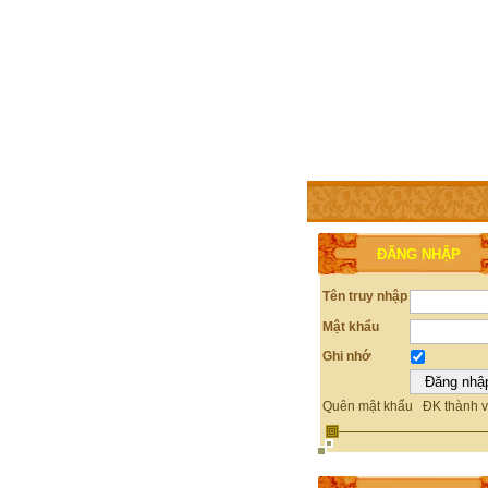
TRANG CHỦ
THÀNH V
ĐĂNG NHẬP
Tên truy nhập
Mật khẩu
Ghi nhớ
Quên mật khẩu
ĐK thành v