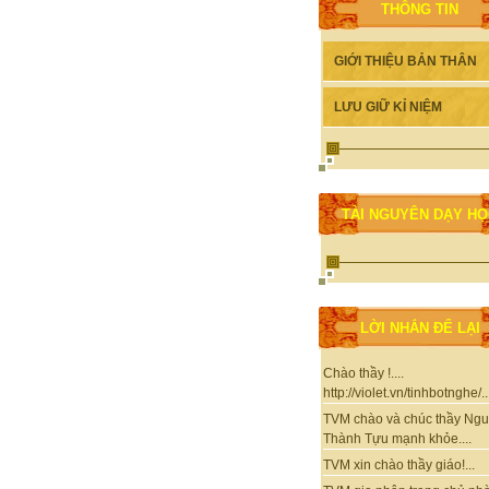
THÔNG TIN
GIỚI THIỆU BẢN THÂN
LƯU GIỮ KỈ NIỆM
TÀI NGUYÊN DẠY H
LỜI NHẮN ĐỂ LẠI
Chào thầy !....
http://violet.vn/tinhbotnghe/..
TVM chào và chúc thầy Ng
Thành Tựu mạnh khỏe....
TVM xin chào thầy giáo!...