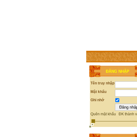
TRANG CHỦ
THÀNH V
ĐĂNG NHẬP
Tên truy nhập
Mật khẩu
Ghi nhớ
Quên mật khẩu
ĐK thành v