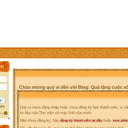
IÊN
TRỢ GIÚP
WEBSITE CỦA CÁC THÀNH VIÊN
Chào mừng quý vị đến với Blog: Quà tặng cuộc s
iên
Quý vị chưa đăng nhập hoặc chưa đăng ký làm thành viên, vì vậ
tư liệu của Thư viện về máy tính của mình.
Nếu chưa đăng ký, hãy
hoặc
đăng ký thành viên tại đây
xem phim