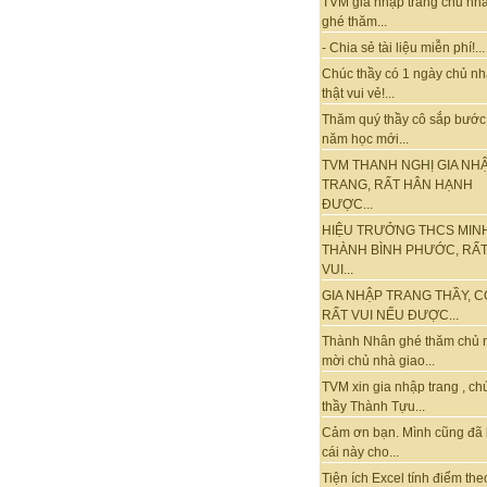
TVM gia nhập trang chủ nhà
ghé thăm...
- Chia sẻ tài liệu miễn phí!...
Chúc thầy có 1 ngày chủ nh
thật vui vẻ!...
Thăm quý thầy cô sắp bước
năm học mới...
TVM THANH NGHỊ GIA NH
TRANG, RẤT HÂN HẠNH
ĐƯỢC...
HIỆU TRƯỞNG THCS MIN
THÀNH BÌNH PHƯỚC, RẤ
VUI...
GIA NHẬP TRANG THẦY, C
RẤT VUI NẾU ĐƯỢC...
Thành Nhân ghé thăm chủ 
mời chủ nhà giao...
TVM xin gia nhập trang , ch
thầy Thành Tựu...
Cảm ơn bạn. Mình cũng đã
cái này cho...
Tiện ích Excel tính điểm the