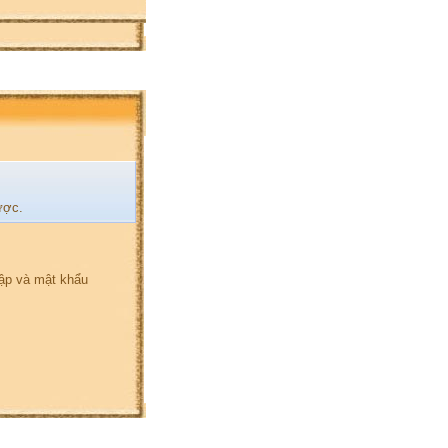
ược.
hập và mật khẩu