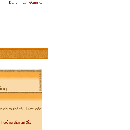
Đăng nhập / Đăng ký
ống.
y chưa thể tải được các
 hướng dẫn tại đây