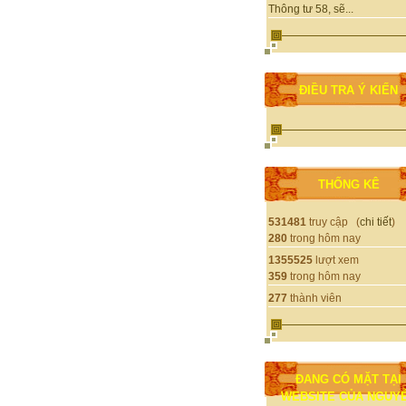
Thông tư 58, sẽ...
ĐIỀU TRA Ý KIẾN
THỐNG KÊ
531481
truy cập (
chi tiết
)
280
trong hôm nay
1355525
lượt xem
359
trong hôm nay
277
thành viên
ĐANG CÓ MẶT TẠI
WEBSITE CỦA NGUY