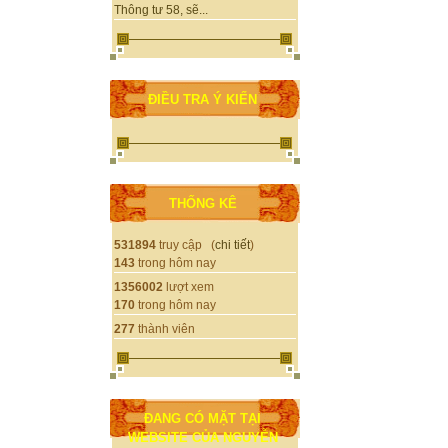
Thông tư 58, sẽ...
ĐIỀU TRA Ý KIẾN
THỐNG KÊ
531894
truy cập (
chi tiết
)
143
trong hôm nay
1356002
lượt xem
170
trong hôm nay
277
thành viên
ĐANG CÓ MẶT TẠI
WEBSITE CỦA NGUYỄN