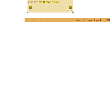
THÀNH TỰU
2 khách và 0 thành viên
Vi
Website được thừa kế từ