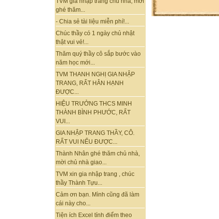
TVM gia nhập trang chủ nhà, mời
ghé thăm...
- Chia sẻ tài liệu miễn phí!...
Chúc thầy có 1 ngày chủ nhật
thật vui vẻ!...
Thăm quý thầy cô sắp bước vào
năm học mới...
TVM THANH NGHỊ GIA NHẬP
TRANG, RẤT HÂN HẠNH
ĐƯỢC...
HIỆU TRƯỞNG THCS MINH
THÀNH BÌNH PHƯỚC, RẤT
VUI...
GIA NHẬP TRANG THẦY, CÔ.
RẤT VUI NẾU ĐƯỢC...
Thành Nhân ghé thăm chủ nhà,
mời chủ nhà giao...
TVM xin gia nhập trang , chúc
thầy Thành Tựu...
Cảm ơn bạn. Mình cũng đã làm
cái này cho...
Tiện ích Excel tính điểm theo