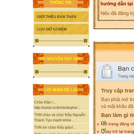
THÔNG TIN
hướng dẫn tại
Nếu đã đăng ký
GIỚI THIỆU BẢN THÂN
LƯU GIỮ KỈ NIỆM
TÀI NGUYÊN DẠY HỌC
Bạn 
Trang nà
Truy cập tra
LỜI NHẮN ĐỂ LẠI
Bạn phải mở tr
Chào thầy !....
và mật khẩu đã
http://violet.vn/tinhbotnghe/...
Bạn làm gì t
TVM chào và chúc thầy Nguyễn
Thành Tựu mạnh khỏe....
Mở trang đăng n
TVM xin chào thầy giáo!...
Quay trở lại tran