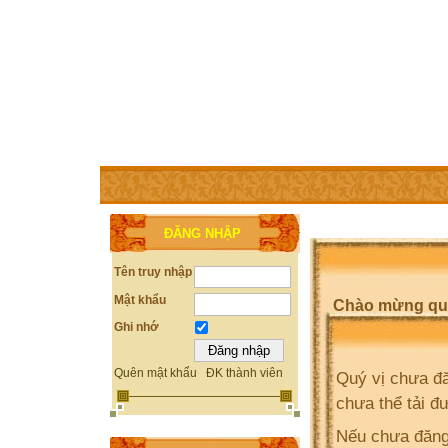
TRANG CHỦ
THÀNH VIÊN
TRỢ GIÚP
WEBSITE 
ĐĂNG NHẬP
Tên truy nhập
Mật khẩu
Chào mừng quý 
Ghi nhớ
Quên mật khẩu
ĐK thành viên
Quý vị chưa đă
chưa thể tải đ
Nếu chưa đăng