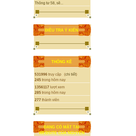
Thông tư 58, sẽ...
ĐIỀU TRA Ý KIẾN
THỐNG KÊ
531996
truy cập (
chi tiết
)
245
trong hôm nay
1356117
lượt xem
285
trong hôm nay
277
thành viên
ĐANG CÓ MẶT TẠI
WEBSITE CỦA NGUYỄN