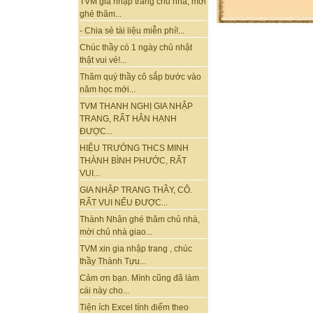
TVM gia nhập trang chủ nhà, mời
ghé thăm...
- Chia sẻ tài liệu miễn phí!...
Chúc thầy có 1 ngày chủ nhật
thật vui vẻ!...
Thăm quý thầy cô sắp bước vào
năm học mới...
TVM THANH NGHỊ GIA NHẬP
TRANG, RẤT HÂN HẠNH
ĐƯỢC...
HIỆU TRƯỞNG THCS MINH
THÀNH BÌNH PHƯỚC, RẤT
VUI...
GIA NHẬP TRANG THẦY, CÔ.
RẤT VUI NẾU ĐƯỢC...
Thành Nhân ghé thăm chủ nhà,
mời chủ nhà giao...
TVM xin gia nhập trang , chúc
thầy Thành Tựu...
Cảm ơn bạn. Mình cũng đã làm
cái này cho...
Tiện ích Excel tính điểm theo