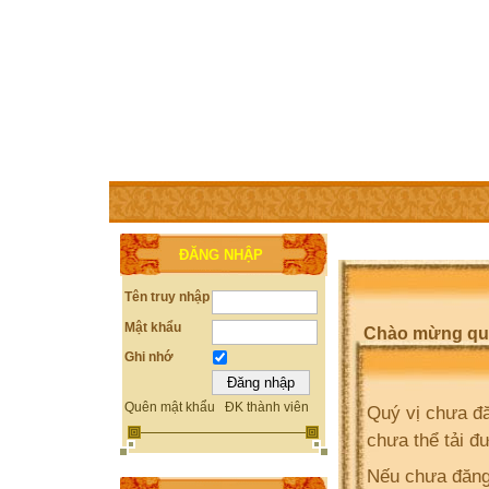
TRANG CHỦ
THÀNH VIÊN
TRỢ GIÚP
WEBSITE 
ĐĂNG NHẬP
Tên truy nhập
Mật khẩu
Chào mừng quý 
Ghi nhớ
Quên mật khẩu
ĐK thành viên
Quý vị chưa đă
chưa thể tải đ
Nếu chưa đăng