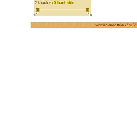
THÀNH TỰU
2 khách và 0 thành viên
Vi
Website được thừa kế từ