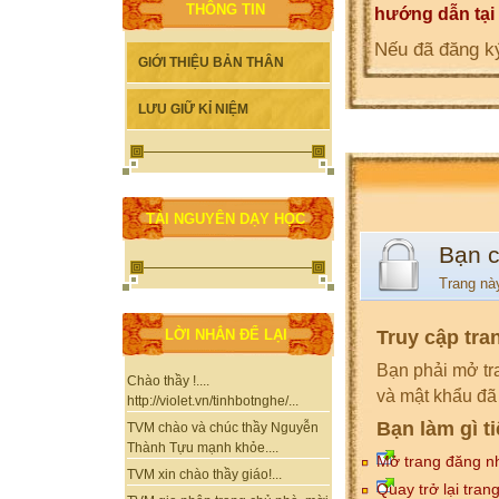
THÔNG TIN
hướng dẫn tại
Nếu đã đăng ký
GIỚI THIỆU BẢN THÂN
LƯU GIỮ KỈ NIỆM
TÀI NGUYÊN DẠY HỌC
Bạn 
Trang nà
Truy cập tra
LỜI NHẮN ĐỂ LẠI
Bạn phải mở tr
Chào thầy !....
và mật khẩu đã
http://violet.vn/tinhbotnghe/...
Bạn làm gì t
TVM chào và chúc thầy Nguyễn
Thành Tựu mạnh khỏe....
Mở trang đăng n
TVM xin chào thầy giáo!...
Quay trở lại tran