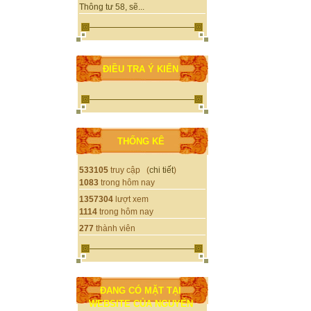
Thông tư 58, sẽ...
ĐIỀU TRA Ý KIẾN
THỐNG KÊ
533105
truy cập (
chi tiết
)
1083
trong hôm nay
1357304
lượt xem
1114
trong hôm nay
277
thành viên
ĐANG CÓ MẶT TẠI
WEBSITE CỦA NGUYỄN