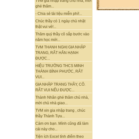
TVM gia nhập trang chủ nhà, mời
ghé thăm...
- Chia sẻ tài liệu miễn phí!...
Chúc thầy có 1 ngày chủ nhật
thật vui vẻ!...
Thăm quý thầy cô sắp bước vào
năm học mới...
TVM THANH NGHỊ GIA NHẬP
TRANG, RẤT HÂN HẠNH
ĐƯỢC...
HIỆU TRƯỞNG THCS MINH
THÀNH BÌNH PHƯỚC, RẤT
VUI...
GIA NHẬP TRANG THẦY, CÔ.
RẤT VUI NẾU ĐƯỢC...
Thành Nhân ghé thăm chủ nhà,
mời chủ nhà giao...
TVM xin gia nhập trang , chúc
thầy Thành Tựu...
Cảm ơn bạn. Mình cũng đã làm
cái này cho...
Tiện ích Excel tính điểm theo