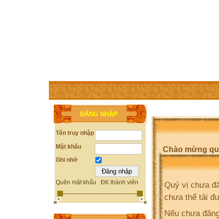
TRANG CHỦ
THÀNH VIÊN
TRỢ GIÚP
WEBSITE 
ĐĂNG NHẬP
Tên truy nhập
Mật khẩu
Chào mừng quý 
Ghi nhớ
Quên mật khẩu
ĐK thành viên
Quý vị chưa đă
chưa thể tải đ
Nếu chưa đăng