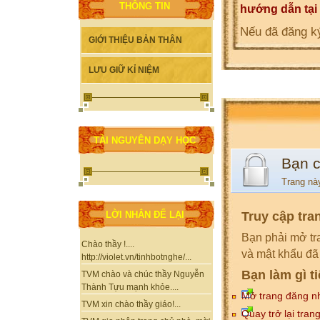
THÔNG TIN
hướng dẫn tại
Nếu đã đăng ký
GIỚI THIỆU BẢN THÂN
LƯU GIỮ KỈ NIỆM
TÀI NGUYÊN DẠY HỌC
Bạn 
Trang nà
Truy cập tra
LỜI NHẮN ĐỂ LẠI
Bạn phải mở tr
Chào thầy !....
và mật khẩu đã
http://violet.vn/tinhbotnghe/...
Bạn làm gì t
TVM chào và chúc thầy Nguyễn
Thành Tựu mạnh khỏe....
Mở trang đăng n
TVM xin chào thầy giáo!...
Quay trở lại tran