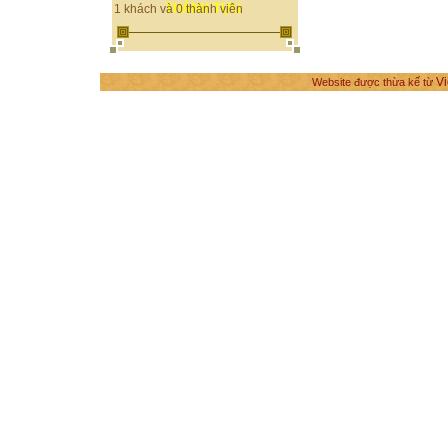
THÀNH TỰU
1 khách và 0 thành viên
Vi
Website được thừa kế từ