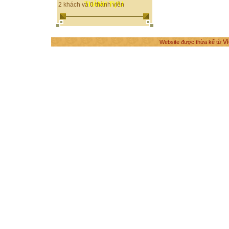
THÀNH TỰU
2 khách và 0 thành viên
Vi
Website được thừa kế từ