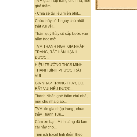
TVM gia nhập trang chủ nhà, mời
ghé thăm...
- Chia sẻ tài liệu miễn phí!...
Chúc thầy có 1 ngày chủ nhật
thật vui vẻ!...
Thăm quý thầy cô sắp bước vào
năm học mới...
TVM THANH NGHỊ GIA NHẬP
TRANG, RẤT HÂN HẠNH
ĐƯỢC...
HIỆU TRƯỞNG THCS MINH
THÀNH BÌNH PHƯỚC, RẤT
VUI...
GIA NHẬP TRANG THẦY, CÔ.
RẤT VUI NẾU ĐƯỢC...
Thành Nhân ghé thăm chủ nhà,
mời chủ nhà giao...
TVM xin gia nhập trang , chúc
thầy Thành Tựu...
Cảm ơn bạn. Mình cũng đã làm
cái này cho...
Tiện ích Excel tính điểm theo