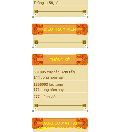
Thông tư 58, sẽ...
ĐIỀU TRA Ý KIẾN
THỐNG KÊ
531895
truy cập (
chi tiết
)
144
trong hôm nay
1356003
lượt xem
171
trong hôm nay
277
thành viên
ĐANG CÓ MẶT TẠI
WEBSITE CỦA NGUYỄN