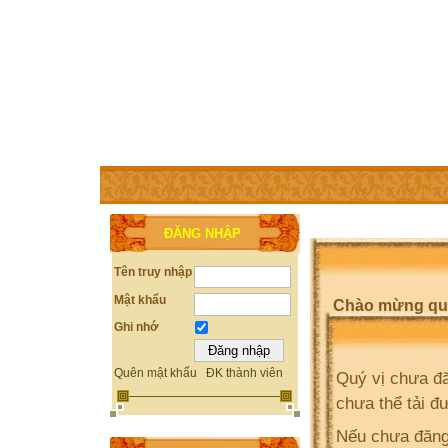
TRANG CHỦ
THÀNH VIÊN
TRỢ GIÚP
WEBSITE 
ĐĂNG NHẬP
Tên truy nhập
Mật khẩu
Chào mừng quý 
Ghi nhớ
Quên mật khẩu
ĐK thành viên
Quý vị chưa đă
chưa thể tải đ
Nếu chưa đăng