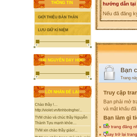
THÔNG TIN
hướng dẫn tại
Nếu đã đăng ký
GIỚI THIỆU BẢN THÂN
LƯU GIỮ KỈ NIỆM
TÀI NGUYÊN DẠY HỌC
Bạn 
Trang nà
Truy cập tra
LỜI NHẮN ĐỂ LẠI
Bạn phải mở tr
Chào thầy !....
và mật khẩu đã
http://violet.vn/tinhbotnghe/...
Bạn làm gì t
TVM chào và chúc thầy Nguyễn
Thành Tựu mạnh khỏe....
Mở trang đăng n
TVM xin chào thầy giáo!...
Quay trở lại tran