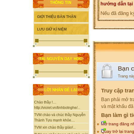
THÔNG TIN
hướng dẫn tại
Nếu đã đăng ký
GIỚI THIỆU BẢN THÂN
LƯU GIỮ KỈ NIỆM
TÀI NGUYÊN DẠY HỌC
Bạn 
Trang nà
Truy cập tra
LỜI NHẮN ĐỂ LẠI
Bạn phải mở tr
Chào thầy !....
và mật khẩu đã
http://violet.vn/tinhbotnghe/...
Bạn làm gì t
TVM chào và chúc thầy Nguyễn
Thành Tựu mạnh khỏe....
Mở trang đăng n
TVM xin chào thầy giáo!...
Quay trở lại tran