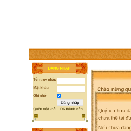
TRANG CHỦ
THÀNH VIÊN
TRỢ GIÚP
WEBSITE 
ĐĂNG NHẬP
Tên truy nhập
Mật khẩu
Chào mừng quý 
Ghi nhớ
Quên mật khẩu
ĐK thành viên
Quý vị chưa đă
chưa thể tải đ
Nếu chưa đăng