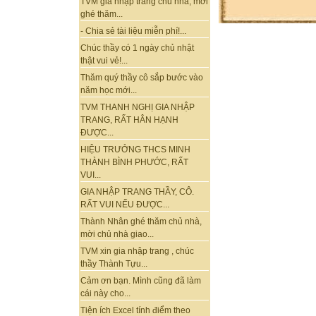
TVM gia nhập trang chủ nhà, mời
ghé thăm...
- Chia sẻ tài liệu miễn phí!...
Chúc thầy có 1 ngày chủ nhật
thật vui vẻ!...
Thăm quý thầy cô sắp bước vào
năm học mới...
TVM THANH NGHỊ GIA NHẬP
TRANG, RẤT HÂN HẠNH
ĐƯỢC...
HIỆU TRƯỞNG THCS MINH
THÀNH BÌNH PHƯỚC, RẤT
VUI...
GIA NHẬP TRANG THẦY, CÔ.
RẤT VUI NẾU ĐƯỢC...
Thành Nhân ghé thăm chủ nhà,
mời chủ nhà giao...
TVM xin gia nhập trang , chúc
thầy Thành Tựu...
Cảm ơn bạn. Mình cũng đã làm
cái này cho...
Tiện ích Excel tính điểm theo