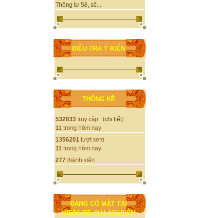
Thông tư 58, sẽ...
ĐIỀU TRA Ý KIẾN
THỐNG KÊ
532033
truy cập (
chi tiết
)
11
trong hôm nay
1356201
lượt xem
11
trong hôm nay
277
thành viên
ĐANG CÓ MẶT TẠI
WEBSITE CỦA NGUYỄN