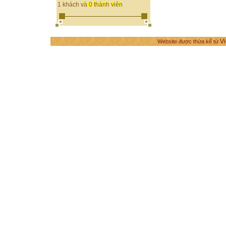
THÀNH TỰU
1 khách và 0 thành viên
Vi
Website được thừa kế từ