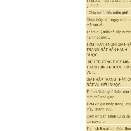
TVM gia nhập trang chủ nhà
ghé thăm...
- Chia sẻ tài liệu miễn phí!...
Chúc thầy có 1 ngày chủ nh
thật vui vẻ!...
Thăm quý thầy cô sắp bước
năm học mới...
TVM THANH NGHỊ GIA NH
TRANG, RẤT HÂN HẠNH
ĐƯỢC...
HIỆU TRƯỞNG THCS MIN
THÀNH BÌNH PHƯỚC, RẤ
VUI...
GIA NHẬP TRANG THẦY, C
RẤT VUI NẾU ĐƯỢC...
Thành Nhân ghé thăm chủ 
mời chủ nhà giao...
TVM xin gia nhập trang , ch
thầy Thành Tựu...
Cảm ơn bạn. Mình cũng đã
cái này cho...
Tiện ích Excel tính điểm the