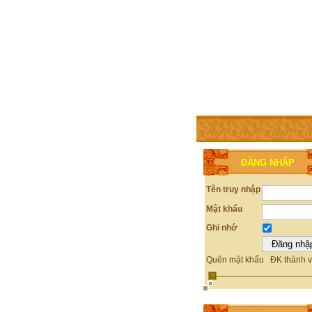
TRANG CHỦ
THÀNH V
ĐĂNG NHẬP
Tên truy nhập
Mật khẩu
Ghi nhớ
Quên mật khẩu
ĐK thành v