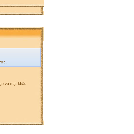
ược.
hập và mật khẩu