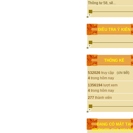
Thông tư 58, sẽ...
ĐIỀU TRA Ý KIẾN
THỐNG KÊ
532026
truy cập (
chi tiết
)
4
trong hôm nay
1356194
lượt xem
4
trong hôm nay
277
thành viên
ĐANG CÓ MẶT TẠI
WEBSITE CỦA NGUY