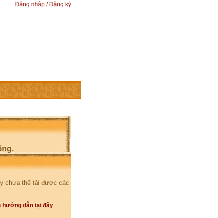
Đăng nhập / Đăng ký
ống.
y chưa thể tải được các
 hướng dẫn tại đây