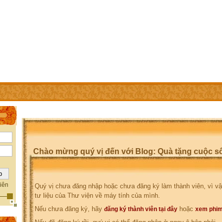
IÊN
TRỢ GIÚP
WEBSITE CỦA CÁC THÀNH VIÊN
Chào mừng quý vị đến với Blog: Quà tặng cuộc s
iên
Quý vị chưa đăng nhập hoặc chưa đăng ký làm thành viên, vì vậ
tư liệu của Thư viện về máy tính của mình.
Nếu chưa đăng ký, hãy
hoặc
đăng ký thành viên tại đây
xem phim