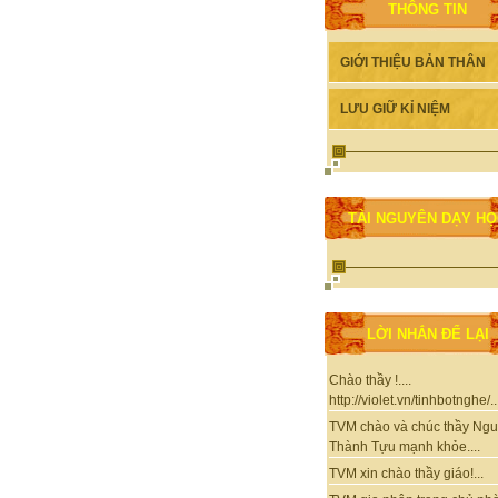
THÔNG TIN
GIỚI THIỆU BẢN THÂN
LƯU GIỮ KỈ NIỆM
TÀI NGUYÊN DẠY H
LỜI NHẮN ĐỂ LẠI
Chào thầy !....
http://violet.vn/tinhbotnghe/..
TVM chào và chúc thầy Ng
Thành Tựu mạnh khỏe....
TVM xin chào thầy giáo!...