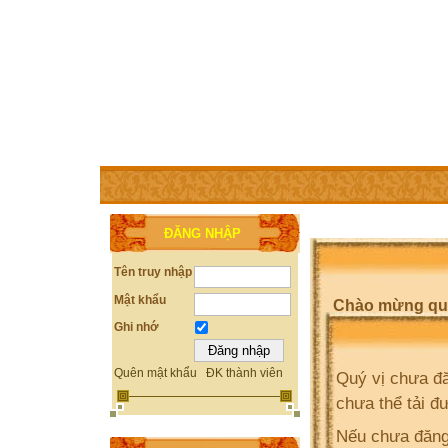
TRANG CHỦ
THÀNH VIÊN
TRỢ GIÚP
WEBSITE 
ĐĂNG NHẬP
Tên truy nhập
Mật khẩu
Chào mừng quý 
Ghi nhớ
Quên mật khẩu
ĐK thành viên
Quý vị chưa đă
chưa thể tải đ
Nếu chưa đăng