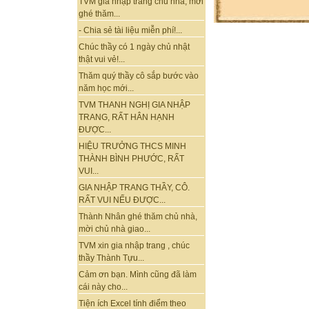
TVM gia nhập trang chủ nhà, mời
ghé thăm...
- Chia sẻ tài liệu miễn phí!...
Chúc thầy có 1 ngày chủ nhật
thật vui vẻ!...
Thăm quý thầy cô sắp bước vào
năm học mới...
TVM THANH NGHỊ GIA NHẬP
TRANG, RẤT HÂN HẠNH
ĐƯỢC...
HIỆU TRƯỞNG THCS MINH
THÀNH BÌNH PHƯỚC, RẤT
VUI...
GIA NHẬP TRANG THẦY, CÔ.
RẤT VUI NẾU ĐƯỢC...
Thành Nhân ghé thăm chủ nhà,
mời chủ nhà giao...
TVM xin gia nhập trang , chúc
thầy Thành Tựu...
Cảm ơn bạn. Mình cũng đã làm
cái này cho...
Tiện ích Excel tính điểm theo