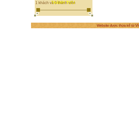
THÀNH TỰU
1 khách và 0 thành viên
Vi
Website được thừa kế từ