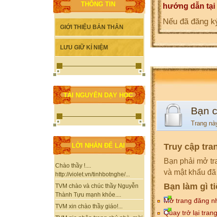
THÔNG TIN
hướng dẫn tại
Nếu đã đăng ký
GIỚI THIỆU BẢN THÂN
LƯU GIỮ KỈ NIỆM
TÀI NGUYÊN DẠY HỌC
Bạn 
Trang nà
Truy cập tra
LỜI NHẮN ĐỂ LẠI
Bạn phải mở tr
Chào thầy !....
và mật khẩu đã
http://violet.vn/tinhbotnghe/...
Bạn làm gì t
TVM chào và chúc thầy Nguyễn
Thành Tựu mạnh khỏe....
Mở trang đăng n
TVM xin chào thầy giáo!...
Quay trở lại tran