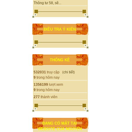
Thông tư 58, sẽ...
ĐIỀU TRA Ý KIẾN
THỐNG KÊ
532031
truy cập (
chi tiết
)
9
trong hôm nay
1356199
lượt xem
9
trong hôm nay
277
thành viên
ĐANG CÓ MẶT TẠI
WEBSITE CỦA NGUYỄN