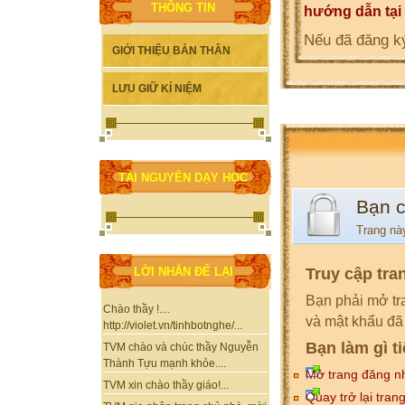
THÔNG TIN
hướng dẫn tại
Nếu đã đăng ký
GIỚI THIỆU BẢN THÂN
LƯU GIỮ KỈ NIỆM
TÀI NGUYÊN DẠY HỌC
Bạn 
Trang nà
Truy cập tra
LỜI NHẮN ĐỂ LẠI
Bạn phải mở tr
Chào thầy !....
và mật khẩu đã
http://violet.vn/tinhbotnghe/...
Bạn làm gì t
TVM chào và chúc thầy Nguyễn
Thành Tựu mạnh khỏe....
Mở trang đăng n
TVM xin chào thầy giáo!...
Quay trở lại tran