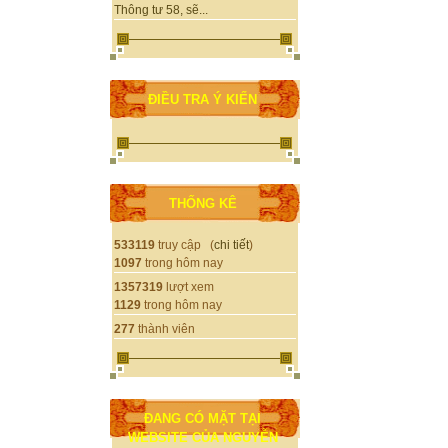
Thông tư 58, sẽ...
ĐIỀU TRA Ý KIẾN
THỐNG KÊ
533119
truy cập (
chi tiết
)
1097
trong hôm nay
1357319
lượt xem
1129
trong hôm nay
277
thành viên
ĐANG CÓ MẶT TẠI
WEBSITE CỦA NGUYỄN