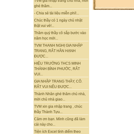
TVM gia nhập trang chủ nhà, mời
ghé thăm...
- Chia sẻ tài liệu miễn phí!...
Chúc thầy có 1 ngày chủ nhật
thật vui vẻ!...
Thăm quý thầy cô sắp bước vào
năm học mới...
TVM THANH NGHỊ GIA NHẬP
TRANG, RẤT HÂN HẠNH
ĐƯỢC...
HIỆU TRƯỞNG THCS MINH
THÀNH BÌNH PHƯỚC, RẤT
VUI...
GIA NHẬP TRANG THẦY, CÔ.
RẤT VUI NẾU ĐƯỢC...
Thành Nhân ghé thăm chủ nhà,
mời chủ nhà giao...
TVM xin gia nhập trang , chúc
thầy Thành Tựu...
Cảm ơn bạn. Mình cũng đã làm
cái này cho...
Tiện ích Excel tính điểm theo