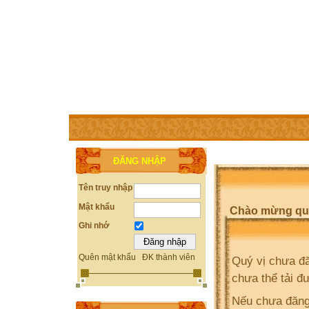
TRANG CHỦ
THÀNH VIÊN
TRỢ GIÚP
WEBSITE 
ĐĂNG NHẬP
Tên truy nhập
Mật khẩu
Chào mừng quý 
Ghi nhớ
Quên mật khẩu
ĐK thành viên
Quý vị chưa đă
chưa thể tải đ
Nếu chưa đăng