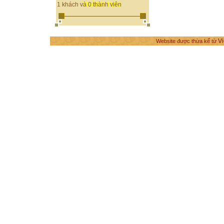
THÀNH TỰU
1 khách và 0 thành viên
Vi
Website được thừa kế từ