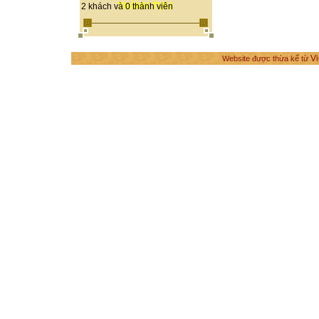
THÀNH TỰU
2 khách và 0 thành viên
Vi
Website được thừa kế từ