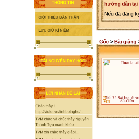
THÔNG TIN
hướng dẫn tại
Nếu đã đăng ký
GIỚI THIỆU BẢN THÂN
LƯU GIỮ KỈ NIỆM
Gốc
>
Bài giảng
TÀI NGUYÊN DẠY HỌC
LỜI NHẮN ĐỂ LẠI
Tiết 74 Bài học đườ
đầu tiên
Chào thầy !....
http://violet.vn/tinhbotnghe/...
TVM chào và chúc thầy Nguyễn
Thành Tựu mạnh khỏe....
TVM xin chào thầy giáo!...