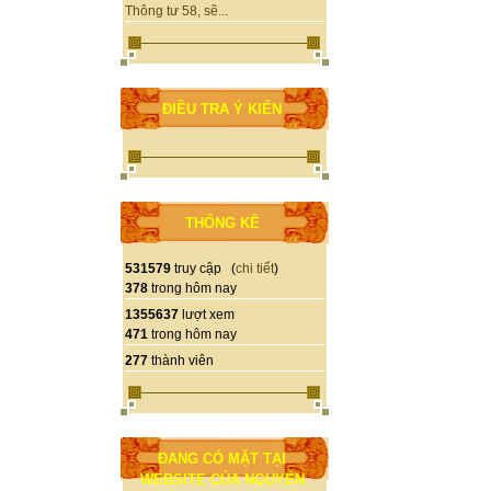
Thông tư 58, sẽ...
ĐIỀU TRA Ý KIẾN
THỐNG KÊ
531579
truy cập (
chi tiết
)
378
trong hôm nay
1355637
lượt xem
471
trong hôm nay
277
thành viên
ĐANG CÓ MẶT TẠI
WEBSITE CỦA NGUYỄN