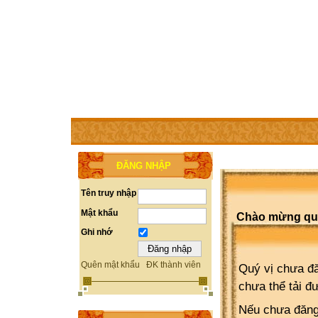
TRANG CHỦ
THÀNH VIÊN
TRỢ GIÚP
WEBSITE 
ĐĂNG NHẬP
Tên truy nhập
Mật khẩu
Chào mừng quý 
Ghi nhớ
Quên mật khẩu
ĐK thành viên
Quý vị chưa đă
chưa thể tải đ
Nếu chưa đăng