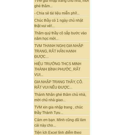
TVM gia nhập trang chủ nhà, mời
ghé thăm...
- Chia sẻ tài liệu miễn phí!...
Chúc thầy có 1 ngày chủ nhật
thật vui vẻ!...
Thăm quý thầy cô sắp bước vào
năm học mới...
TVM THANH NGHỊ GIA NHẬP
TRANG, RẤT HÂN HẠNH
ĐƯỢC...
HIỆU TRƯỞNG THCS MINH
THÀNH BÌNH PHƯỚC, RẤT
VUI...
GIA NHẬP TRANG THẦY, CÔ.
RẤT VUI NẾU ĐƯỢC...
Thành Nhân ghé thăm chủ nhà,
mời chủ nhà giao...
TVM xin gia nhập trang , chúc
thầy Thành Tựu...
Cảm ơn bạn. Mình cũng đã làm
cái này cho...
Tiện ích Excel tính điểm theo